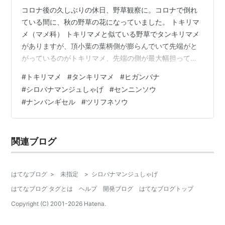
コロナ後の久しぶりの休日、野草観察に。コロナで倒れ
ている間に、秋の野草の花になっていました。 トキリマ
メ（マメ科） トキリマメと似ている野草でタンキリマメ
がありますが、頂小葉の葉柄側が膨らんでいて先端がと
がっているのがトキリマメ、先端の側が最大幅担ってい
るのがタンキリマメなのだそうです。参考までに３小葉
#
トキリマメ
#
タンキリマメ
#
ヒガンバナ
の写真を下に載せました。 トキリマメ以外に撮影した野
#
シロバナマンジュしゃげ
#
センニンソウ
草たち。 ツリフネソウ（ツリフネソウ科） ヒガンバナ
#
ナンバンギセル
#
ツリフネソウ
（ヒガンバナ科） シロバナマンジュシャゲ（ヒガンバナ
科） センニンソウ（キンポウゲ科） ナンバンギゼル（ハ
マウツボ科） 残りはまた来週に。 撮影：２０２３年９月
関連ブログ
２４日 横浜市栄区
はてなブログ
>
未指定
>
シロバナマンジュしゃげ
はてなブログ タグとは
ヘルプ
開発ブログ
はてなブログトップ
Copyright (C) 2001-
2026
Hatena.