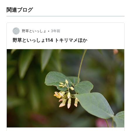
関連ブログ
•
野草といっしょ
3年前
野草といっしょ114 トキリマメほか