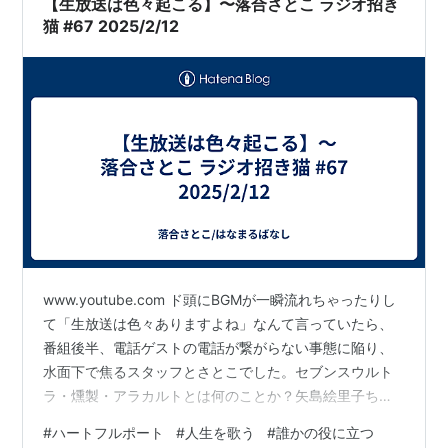
【生放送は色々起こる】〜落合さとこ ラジオ招き
猫 #67 2025/2/12
www.youtube.com ド頭にBGMが一瞬流れちゃったりし
て「生放送は色々ありますよね」なんて言っていたら、
番組後半、電話ゲストの電話が繋がらない事態に陥り、
水面下で焦るスタッフとさとこでした。セブンスウルト
ラ・燻製・アラカルトとは何のことか？矢島絵里子ちゃ
んの音声コメントはどんなだったのか？ハートフル・ポ
#
ハートフルポート
#
人生を歌う
#
誰かの役に立つ
ートの五味真紀さんとは電話で話せたのか？ぜひ最後ま