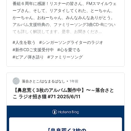
番組６周年に感謝！リスナーの皆さん、FMスマイルウェ
ーブさん、そして、リアタイしてくれた、とーちゃん、
かーちゃん、おねーちゃん、みんなみんなありがとう。
アルバム支援特典の、ファミリーソング3曲CD-Rについ
ても詳しく解説してます。是非、お聞きくださ
い。：：：：：：毎月第二水曜日 午後３時から 生放送
#
人生を歌う
#
シンガーソングライターのラジオ
FMスマイルウェーブhttp://www.sw897.jp/🎂今月のお誕
#
新作CDご支援受付中
#
心を愛でる
生月サポーター：アミーゴまさこさん😊㊗️番組６周年記
#
ピアノ弾き語り
#
ファミリーソング
念サポーター：信州のkoikiさん😘㊗️番組６周年記念サポ
ーター＆🎂お誕生月サポーター：どぶ猫大好きさん☺️☘️
企業スポンサー田口ピアノ工房 http://taguchipia…
•
落合さとこ/はなまるばなし
1年前
【鼻息荒く3枚のアルバム製作中】〜～落合さと
こ ラジオ招き猫 #71 2025/6/11