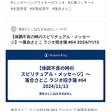
#
シンガーソングライターのラジオ
#
人権コンサート
でお聞きください。 ：：：：：：毎月第二水曜日 午後３
#
生涯学習
#
矢島絵里子
#
落合さとこ
時から 生放送FMスマイルウェーブhttp://www.sw897.jp/
🎤音声コメント 音楽家・フルート奏者 矢島絵里子さん
https://www.instagram.com/e…
•
落合さとこ/はなまるばなし
2年前
【体調不良の時のスピリチュアル・メッセー
ジ】〜落合さとこ ラジオ招き猫 #64 2024/11/13
落合さとこ ラジオ招き猫 #64 アーカイブ 体調不良時の