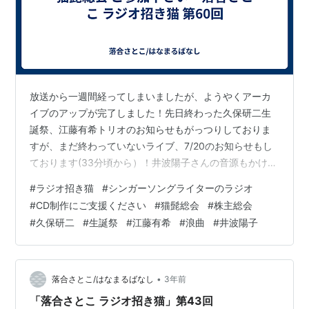
放送から一週間経ってしまいましたが、ようやくアーカ
イブのアップが完了しました！先日終わった久保研二生
誕祭、江藤有希トリオのお知らせもがっつりしておりま
すが、まだ終わっていないライブ、7/20のお知らせもし
ております(33分頃から）！井波陽子さんの音源もかけて
ます！是非お聞きください＆ライブにお越しください！
#
ラジオ招き猫
#
シンガーソングライターのラジオ
そして、アーカイブのタイトルにもなっている「猫髭総
#
CD制作にご支援ください
#
猫髭総会
#
株主総会
会」！こちらはCD制作にご支援くださった方との意見交
#
久保研二
#
生誕祭
#
江藤有希
#
浪曲
#
井波陽子
換の場として毎月月末にオンラインで開催しようと思っ
ているのです！熱く語っていますので、そちらもお聞き
ください(17分頃から）！最後に。録音を提供してくださ
ったリスナーのナイラさん、この度は大…
•
落合さとこ/はなまるばなし
3年前
「落合さとこ ラジオ招き猫」第43回