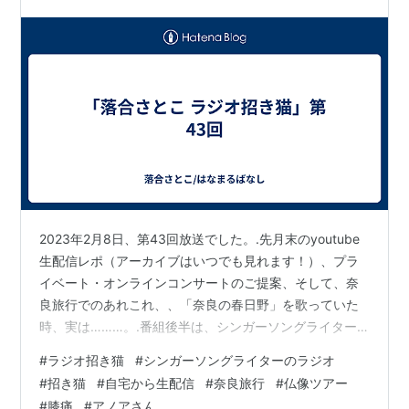
2023年2月8日、第43回放送でした。.先月末のyoutube
生配信レポ（アーカイブはいつでも見れます！）、プラ
イベート・オンラインコンサートのご提案、そして、奈
良旅行でのあれこれ、、「奈良の春日野」を歌っていた
時、実は………。.番組後半は、シンガーソングライター
のanoa（アノア）さんが登場。普段やっていバンド「ア
#
ラジオ招き猫
#
シンガーソングライターのラジオ
ノアとペロ」ではなく、アノアさん単身での来山。『ユ
#
招き猫
#
自宅から生配信
#
奈良旅行
#
仏像ツアー
ーは何しに山口へ』？。.ぜひ、お聞きくださいネ。
#
膝痛
#
アノアさん