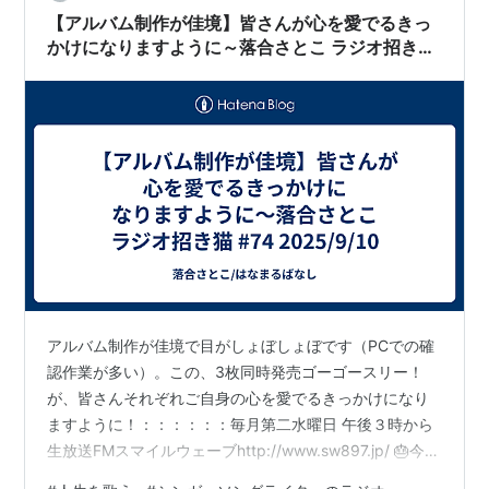
【アルバム制作が佳境】皆さんが心を愛でるきっ
かけになりますように～落合さとこ ラジオ招き猫
#74 2025/9/10
アルバム制作が佳境で目がしょぼしょぼです（PCでの確
認作業が多い）。この、3枚同時発売ゴーゴースリー！
が、皆さんそれぞれご自身の心を愛でるきっかけになり
ますように！：：：：：：毎月第二水曜日 午後３時から
生放送FMスマイルウェーブhttp://www.sw897.jp/ 🎂今月
のお誕生月サポーター：お休みです ☘️企業スポンサー田