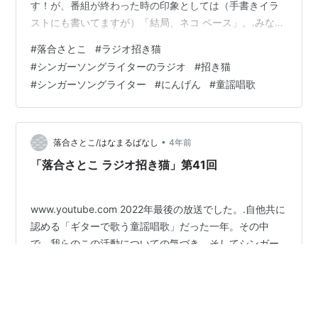
す！が、番組が終わった時の印象としては（手書きイラ
ストにも書いてますが）「結局、ネコ ペース」。.みなさ
んは、どう感じるでかしら。
#
落合さとこ
#
ラジオ招き猫
#
シンガーソングライターのラジオ
#
招き猫
#
シンガーソングライター
#
にんげん
#
童謡唱歌
•
落合さとこ/はなまるばなし
4年前
「落合さとこ ラジオ招き猫」第41回
www.youtube.com 2022年最後の放送でした。.自他共に
認める「ギターで歌う童謡唱歌」だった一年。その中
で、我らのこの活動についての気づき、そしてシンガー
ソングライターとしての想い、歌に向き合う気持ち、な
どを熱く語らせて頂きました。.そして、珍しく人様の音
源もかけたりして。この番組では、非常にレアなんで
#
ラジオ招き猫
#
シンガーソングライターのラジオ
す。.終わってみれば、わりと地に足をしっかりつけた感