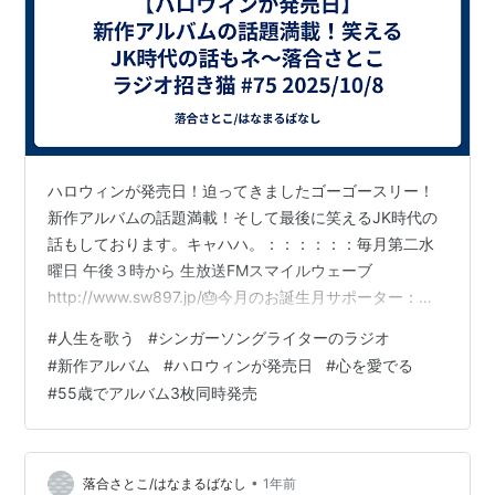
ハロウィンが発売日！迫ってきましたゴーゴースリー！
新作アルバムの話題満載！そして最後に笑えるJK時代の
話もしております。キャハハ。：：：：：：毎月第二水
曜日 午後３時から 生放送FMスマイルウェーブ
http://www.sw897.jp/🎂今月のお誕生月サポーター：ア
ミーゴまさこさんお祝いしたい相手は、落合さとこさー
#
人生を歌う
#
シンガーソングライターのラジオ
ん！☘️企業スポンサー田口ピアノ工房
#
新作アルバム
#
ハロウィンが発売日
#
心を愛でる
http://taguchipiano.com/株式会社 宇野自動車 #人生を
#
55歳でアルバム3枚同時発売
歌う #シンガーソングライターのラジオ #新作アルバム #
心を愛でる #心を見つめる #55歳でアルバム3枚同時発売
•
落合さとこ/はなまるばなし
1年前