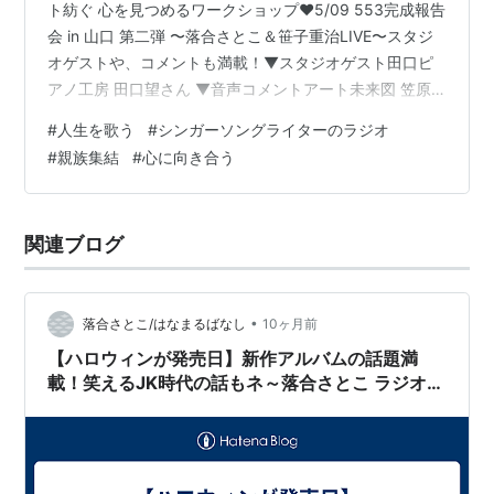
ト紡ぐ 心を見つめるワークショップ♥️5/09 553完成報告
会 in 山口 第二弾 〜落合さとこ＆笹子重治LIVE〜スタジ
オゲストや、コメントも満載！▼スタジオゲスト田口ピ
アノ工房 田口望さん ▼音声コメントアート未来図 笠原
香織さん四柱推命鑑定士 清水まさこさん（私の姉） ▼テ
#
人生を歌う
#
シンガーソングライターのラジオ
キストコメントヨープロサイクル 清水陽子さん（私の
#
親族集結
#
心に向き合う
姪） 是非最後までお聞きくださいね！（今月はアルバム
紹介はお休みです） ………………………………… 毎月第二水
曜日 午後３時から 生放送FMスマイルウェーブ
関連ブログ
@fm_smile_wavehttp://www.s…
•
落合さとこ/はなまるばなし
10ヶ月前
【ハロウィンが発売日】新作アルバムの話題満
載！笑えるJK時代の話もネ～落合さとこ ラジオ招
き猫 #75 2025/10/8