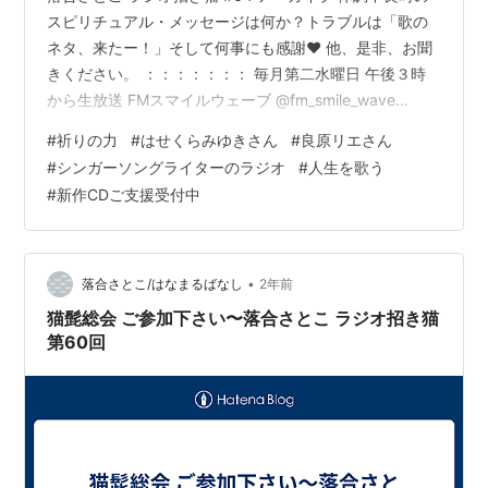
スピリチュアル・メッセージは何か？トラブルは「歌の
ネタ、来たー！」そして何事にも感謝❤️ 他、是非、お聞
きください。 ：：：：：：： 毎月第二水曜日 午後３時
から生放送 FMスマイルウェーブ @fm_smile_wave
http://www.sw897.jp 🎂今月のお誕生月サポーターラジ
#
祈りの力
#
はせくらみゆきさん
#
良原リエさん
オネーム・アミーゴまさこさん お祝いしたい相手は、ア
#
シンガーソングライターのラジオ
#
人生を歌う
ミーゴまさこ＆落合さとこのお母さんである、きいさん
#
新作CDご支援受付中
🎊☘️企業スポンサー 田口ピアノ工房
http://taguchipiano.com/ 株式会社 宇野自動車
•
落合さとこ/はなまるばなし
2年前
猫髭総会 ご参加下さい〜落合さとこ ラジオ招き猫
第60回