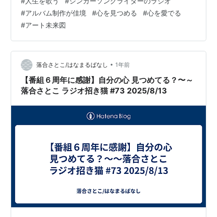
#
人生を歌う
#
シンガーソングライターのラジオ
口ピアノ工房 http://taguchipiano.com/株式会社 宇野自
#
アルバム制作が佳境
#
心を見つめる
#
心を愛でる
動車
#
アート未来図
•
落合さとこ/はなまるばなし
1年前
【番組６周年に感謝】自分の心 見つめてる？〜～
落合さとこ ラジオ招き猫 #73 2025/8/13