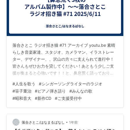
落合さとこ ラジオ招き猫 #71 アーカイブ youtu.be 素晴
らしき音楽家達、スタジオ、カメラマン、イラストレー
ター、デザイナー、、沢山の方々に支えられて進行中！
皆さんもぜひお力を貸してください！あともう少しご支
援が集まると心強いです！！と、鼻息荒く語っておりま
す。今月末は首都圏での最終レコーディング！
#
人生を歌う
#
シンガーソングライターのラジオ
：：：：：：毎月第二水曜日 午後３時から 生放送FMス
#
笹子重治
#
ピアノ弾き語り
#
みんなの歌
マイルウェーブhttp://www.sw897.jp/🎂今月のお誕生月
#
昭和音大
#
新作CD
#
ご支援受付中
サポーター：ナイラさん😊今月お誕生日とのこと、おめ
でとうございます☘️企業スポンサー田口ピアノ工房
http://taguchipiano.com/株式会社 宇野自…
•
落合さとこ/はなまるばなし
1年前