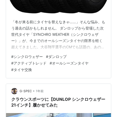
「冬が来る前にタイヤを替えなきゃ……」そんな悩み、も
う過去の話かもしれません。 ダンロップから登場した次
世代タイヤ「SYNCHRO WEATHER（シンクロウェザ
ー）」が、今までのオールシーズンタイヤの限界を軽く
超えてきました。大谷翔平選手のCMでも話題の、あの
「何刀流」タイヤの正体を深掘りします。 1. 「アクティ
#
シンクロウェザー
#
ダンロップ
ブトレッド」が魔法の正体！ シンクロウェザーが普通の
#
アクティブトレッド
#
オールシーズンタイヤ
タイヤと決定的に違うのは、タイヤ自らが「路面状況に
#
タイヤ交換
合わせて性格を変える」という点です。これを可能にし
ているのが、新開発の「アクティブトレッド」技術で
す。 路面を察知する2つの「スイッチ」 ① 水スイッチ：
雨が降って路面が濡れると、…
•
G-SPEC
1年前
クラウンスポーツに【DUNLOP シンクロウェザー
21インチ】履かせてみた