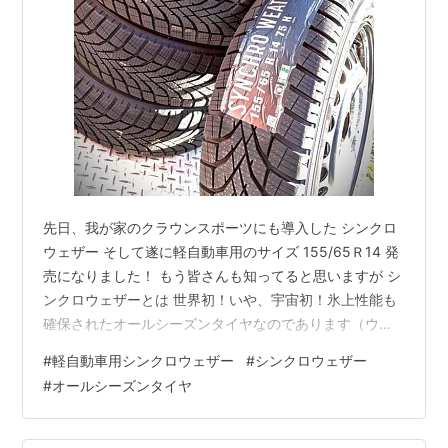
先日、我が家のクラウンスポーツにも導入した シンクロ
ウェザー そして遂に軽自動車用のサイズ 155/65Ｒ14 発
売になりました！ もう皆さんも知ってると思いますが シ
ンクロウェザーとは 世界初！いや、宇宙初！氷上性能も
確保されたオールシーズンタイヤなのであります（ウイ
ンターマックス2と同性能） この地球上で唯一無二のタ
#
軽自動車用シンクロウェザー
#
シンクロウェザー
イヤなのです 今までは15インチまでしか発売されていな
#
オールシーズンタイヤ
かったので 純正14インチだとインチアップやアルミホイ
ールを変えたくないと言う方にはうってつけ、純正サイ
ズのままシンクロウェザーを履く事ができます そして、