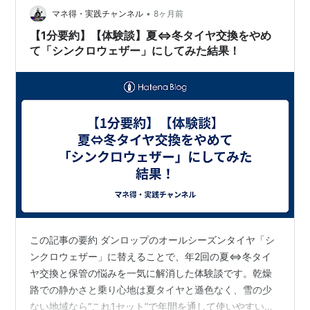
我ら事業所の車 サンドタント号 グリーンタント号 ルー
•
マネ得・実践チャンネル
8ヶ月前
ミー号 も履く…
【1分要約】【体験談】夏⇔冬タイヤ交換をやめ
て「シンクロウェザー」にしてみた結果！
この記事の要約 ダンロップのオールシーズンタイヤ「シ
ンクロウェザー」に替えることで、年2回の夏⇔冬タイ
ヤ交換と保管の悩みを一気に解消した体験談です。乾燥
路での静かさと乗り心地は夏タイヤと遜色なく、雪の少
ない地域なら“これ1セット”で年間を通して使いやすいと