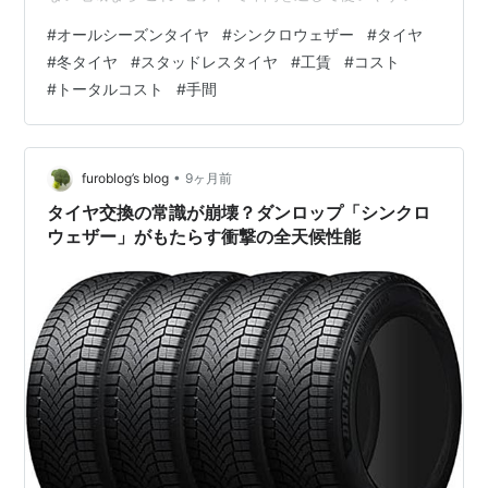
感じています。6年間トータルの費用を比べても、夏・冬
#
オールシーズンタイヤ
#
シンクロウェザー
#
タイヤ
タイヤ併用より約3万円安くなり、手間やストレスも大幅
#
冬タイヤ
#
スタッドレスタイヤ
#
工賃
#
コスト
に減りました。 こんな経験ありませんか 毎年12月になる
#
トータルコスト
#
手間
と「そろそろタイヤ交換しなきゃ」と憂うつになりま
す。重いタイヤを物置から出し入れし、保管スペースも
圧迫されていると感じます。交換工賃やスタッドレス購
入費まで含めると、「車って本当にお金…
•
furoblog’s blog
9ヶ月前
タイヤ交換の常識が崩壊？ダンロップ「シンクロ
ウェザー」がもたらす衝撃の全天候性能