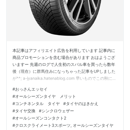
本記事はアフィリエイト広告を利用しています 記事内に
商品プロモーションを含む場合があります おはようござ
いますー 先週のログで人生初のスバル車を買ったら数年
後（現在）に群馬住みになっちゃった記事をUPしました
が^^; a-jyanaika.hatenablog.com 早いものでこの秋には
もう2回目の車検となるんです え？もうそんなんなるっ
#
おっさんエッセイ
け･･？って感じなんですけど･･ なんか私の感覚的にはま
#
オールシーズンタイヤ メリット
だ2～3年くらいの感覚(;´Д｀) まあとかく･･最近なら月日
#
コンチネンタル タイヤ
#
タイヤのはきかえ
が経つのがめちゃくちゃ早い^^; 20代の頃初めて買った新
#
タイヤ交換
#
シンクロウェザー
車の時は道内在住だったこともあり･･5年で10万キロいき
#
オールシーズンコンタクト2
ましてね^^;クルマ自体は…
#
クロスクライメート3スポーツ, オールシーズンタイヤ