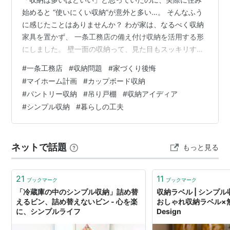
始めると “使いにくい収納”が意外と多い…。 そんなふう
に感じたことはありませんか？ わが家は、なるべく収納
家具を置かず、 一条工務店の備え付け収納を活用する形
にしました。 壁一面の収納って、見た目もスッキリする
し収納量も多くて魅力的ですよね。 でも実際に暮らして
#
一条工務店
#
収納問題
#
家づくり後悔
みると、 「頭より高い位置の収納、思った以上に使いに
#
マイホーム計画
#
カップボード収納
くい…！」 と感じる場面がたくさんありました。 特に困
#
パントリー収納
#
吊り戸棚
#
収納アイディア
ったのが、 カップボード 洗面化粧台の吊り戸棚 シュー
#
シンプル収納
#
暮らしの工夫
ズクローク パントリー クローゼット上段 洗濯機上の天
棚 など、“天井近くの収納”です。 今回は、住んでから気
づいた「高すぎる…
ネットで話題
もっと見る
21
11
ブックマーク
ブックマーク
「冷蔵庫の中のシンプル収納」詰め替
収納ラベル | シンプル
えるビン、詰め替えないビン - 心を楽
おしゃれ収納ラベル×無料D
に、シンプルライフ
Design