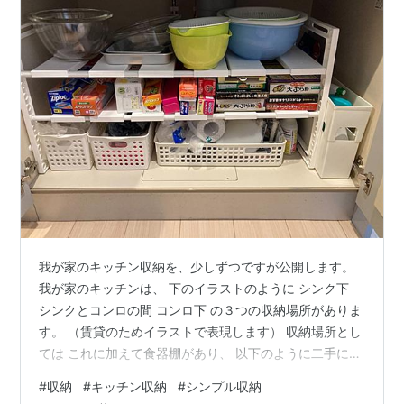
我が家のキッチン収納を、少しずつですが公開します。
我が家のキッチンは、 下のイラストのように シンク下
シンクとコンロの間 コンロ下 の３つの収納場所がありま
す。 （賃貸のためイラストで表現します） 収納場所とし
ては これに加えて食器棚があり、 以下のように二手に分
けて収納しています。 シンク〜コンロ下の収納→鍋、調
#
収納
#
キッチン収納
#
シンプル収納
理器具、調味料 食器棚→食器、食品在庫 今日は、シン