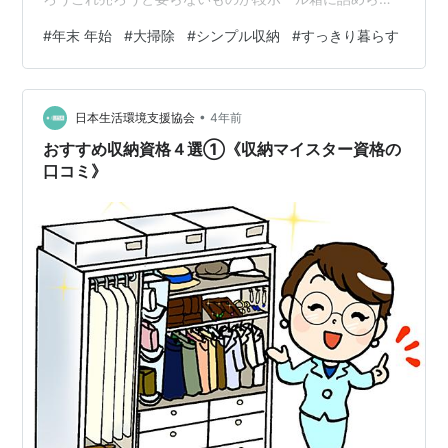
ることが多いでしょう。 家にある”モノ”が目に入るため
#
年末 年始
#
大掃除
#
シンプル収納
#
すっきり暮らす
に起こる自然の摂理であります。 私としましても皆様と
時を同じくして片付けをしていたわけですが、前々から
売りたかったものを計画性もなくリサイクルショップに
•
駆け込みしたわけでありました。 しかし、その動乱を潜
日本生活環境支援協会
4年前
り抜けた”モノ”たちが2024年ともなってまだ残っている
おすすめ収納資格４選①《収納マイスター資格の
のです… 本記事では2023…
口コミ》