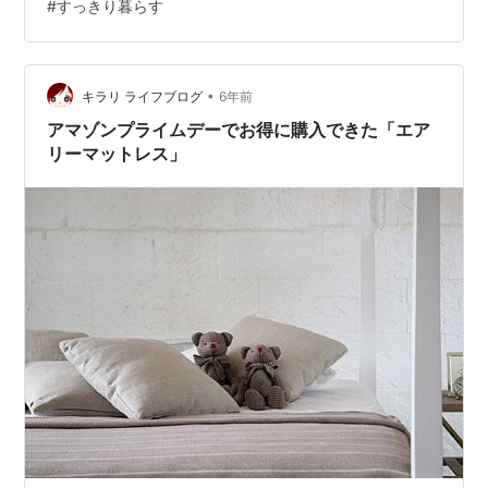
#
すっきり暮らす
ク〜コンロ下の収納ご紹介します。 我が家の収納の特徴
シンク下の収納 シンクとコンロの間の収納 コンロ下の収
納 我が家の収納の特徴 ちなみに、収納において 我が家
が1番意識していることは、 目当てのものが一発でパッと
•
キラリ ライフブログ
6年前
取れること。…
アマゾンプライムデーでお得に購入できた「エア
リーマットレス」