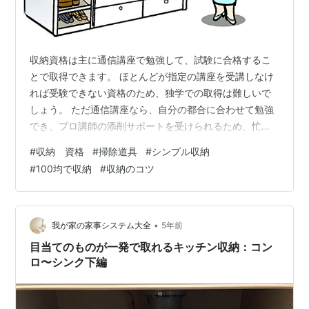
収納資格は主に通信講座で勉強して、試験に合格するこ
とで取得できます。 ほとんどが指定の講座を受講しなけ
れば受験できない資格のため、独学での取得は難しいで
しょう。 ただ通信講座なら、自分の都合に合わせて勉強
でき、プロ講師の添削サポートを受けられるため、忙し
い人にもおすすめの取得方法です。 ここでは通信講座で
#
収納 資格
#
掃除道具
#
シンプル収納
取得できる収納資格についてご紹介します。 １．収納マ
#
100均で収納
#
収納のコツ
イスター（日本生活環境支援協会） 収納マイスターは物
の整理整頓に関する基本的な考え方や、空間ごとに適切
な収納方法が学べる資格です。 自分の部屋をスッキリ片
づけたい方におすすめです。 【試験概要】 受験資格：特
•
我が家の家事システム大全
5年前
になし 受験料：10,000円 受…
目当てのものが一発で取れるキッチン収納：コン
ロ〜シンク下編