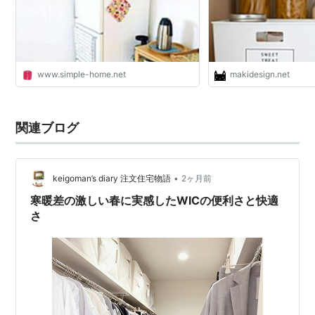
www.simple-home.net
makidesign.net
関連ブログ
•
keigoman’s diary 注文住宅物語
2ヶ月前
寒暖差の激しい春に実感したWICの便利さと快適
さ