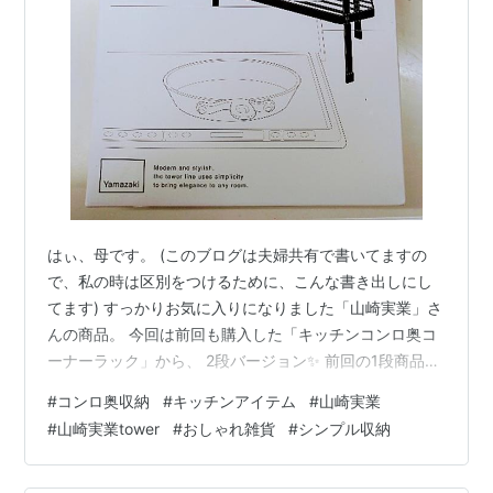
はぃ、母です。 (このブログは夫婦共有で書いてますの
で、私の時は区別をつけるために、こんな書き出しにし
てます) すっかりお気に入りになりました「山崎実業」さ
んの商品。 今回は前回も購入した「キッチンコンロ奥コ
ーナーラック」から、 2段バージョン✨ 前回の1段商品が
良かったので、まだまだ置き場に困っている商品を置く
#
コンロ奥収納
#
キッチンアイテム
#
山崎実業
ために、2段式を購入しました。 ○前回購入した1段バー
#
山崎実業tower
#
おしゃれ雑貨
#
シンプル収納
ジョンはこちら👇 jiyu-life.hatenablog.com ○箱の中身は
こちら👇 ※写真が若干斜めですみません🙇 組み立て式に
なっていました。 ネジで固定しますが、専用の六角レン