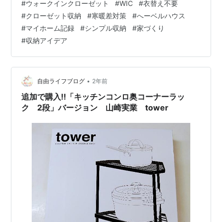
#
ウォークインクローゼット
#
WIC
#
衣替え不要
っては10度以上の寒暖差があることもあります。 半袖を
#
クローゼット収納
#
寒暖差対策
#
へーベルハウス
着た翌日に、 またヒートテックやコートを引っ張り出す
#
マイホーム記録
#
シンプル収納
#
家づくり
こともあり、 「何を着ればいいの？」 と悩む毎日です。
#
収納アイデア
家の中も意外と冷えていて、 数日前には、床暖房をつけ
ました。 ５月なのに床暖を使うなんて…と思いながら
も、 この寒暖差…
•
自由ライフブログ
2年前
追加で購入‼「キッチンコンロ奥コーナーラッ
ク 2段」バージョン 山崎実業 tower