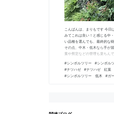
こんばんは、まりもです 今日
みてこれは良い！と感じる中・
い品種を選んでも、最終的な
その点、中木・低木なら手が届
葉や剪定などの管理も楽ちん
鉢植えでもOK。 とは言って
#
シンボルツリー
#
シンボル
そのような時は奥の方に高い
#
ナツハゼ
#
ナツハゼ 紅葉
感を与えてくれますよ！ そん
#
シンボルツリー 低木
#
ガ