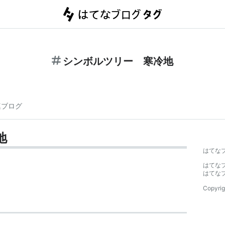
シンボルツリー 寒冷地
連ブログ
地
はてな
はてな
はてな
Copyrig