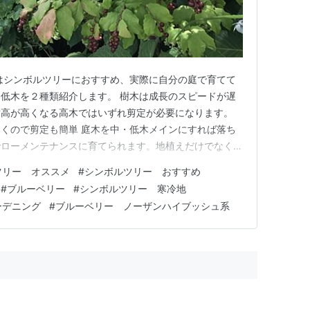
はシンボルツリーにおすすめ、実際に自分の庭で育てて
低木を２種類紹介します。 樹木は成長のスピードが遅
樹高が高くなる高木ではいずれ剪定が必要になります。
くので剪定も簡単 庭木を中・低木メインにすれば落ち
でローメンテナンスに育てられます。地植えだけでなく、
も、景観的に高木を取り入れたい場合もあると思います。
ツリー オススメ
#
シンボルツリー おすすめ
樹木を配置して、手前に中・低木を植えるとお庭に奥行き
#
ブルーベリー
#
シンボルツリー 寒冷地
な単独でも高木と組み合わ…
ーデニング
#
ブルーベリー ノーザンハイブッシュ系