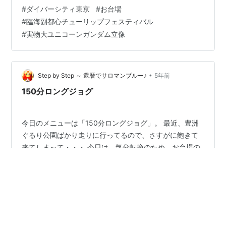
歩します。 国際展示場駅 りんかい線『国際展示場駅』。
#
ダイバーシティ東京
#
お台場
今回の散策はここからスタート。変わった外観の駅舎で
#
臨海副都心チューリップフェスティバル
すが、幌馬車をモチーフにしているとの事。 ランニング
#
実物大ユニコーンガンダム立像
コース ランニングコースの人型のオブジェが気に入った
ので、写真を一枚。ここからスタートし、「…
•
Step by Step ～ 還暦でサロマンブルー♪
5年前
150分ロングジョグ