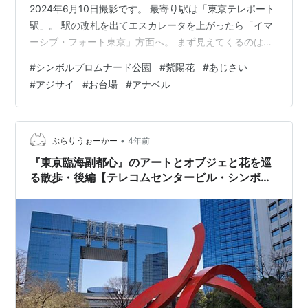
2024年6月10日撮影です。 最寄り駅は「東京テレポート
駅」。 駅の改札を出てエスカレータを上がったら「イマ
ーシブ・フォート東京」方面へ。 まず見えてくるのはこ
の階段。 映え写真撮影中。 どうでも“いいね”！ 待ってい
#
シンボルプロムナード公園
#
紫陽花
#
あじさい
る人の殺気が伝わる… 自己肯定感を上げる前に、撮影を
#
アジサイ
#
お台場
#
アナベル
切り上げましょう。 その先にはこの階段↓ アナベルがい
っぱい！ これはスゴい！！！ なぜか、品川駅港南口の社
畜川を思い出してしまいました。 そう、わたくしも、社
畜。 川の流れに逆らい有給休暇を取得してお台場へ。 ６
•
ぶらりうぉーかー
4年前
月は祝日がな…
『東京臨海副都心』のアートとオブジェと花を巡
る散歩・後編【テレコムセンタービル・シンボル
プロムナード公園】