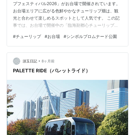
プフェスティバル2026」がお台場で開催されています。
お台場エリアに広がる色鮮やかなチューリップ畑は、観
光と合わせて楽しめるスポットとして人気です。 この記
事では、お台場で開催中の「臨海副都心チューリップフ
ェスティバル2026」を写真でご紹介します。 「臨海副都
#
チューリップ
#
お台場
#
シンボルプロムナード公園
心チューリップフェスティバル2026」について お台場で
チューリップ鑑賞！ 「臨海副都心チューリップフェステ
ィバル2026」について 臨海副都心チューリップフェステ
•
ィバル2026は、シンボルプロムナード公園一帯の花壇で
須玉日記
8ヶ月前
多彩なチューリップが咲き誇るイベントです。 会場はシ
PALETTE RIDE（パレットライド）
ンボルプロムナード…