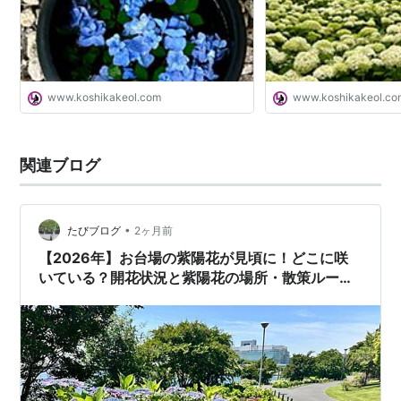
www.koshikakeol.com
www.koshikakeol.co
関連ブログ
•
たびブログ
2ヶ月前
【2026年】お台場の紫陽花が見頃に！どこに咲
いている？開花状況と紫陽花の場所・散策ルート
｜シンボルプロムナード公園～水の広場公園（東
京都江東区）