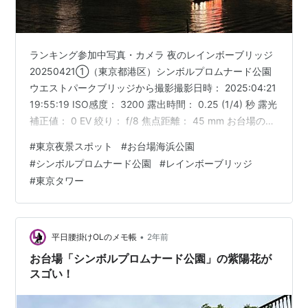
ランキング参加中写真・カメラ 夜のレインボーブリッジ
20250421①（東京都港区）シンボルプロムナード公園
ウエストパークブリッジから撮影撮影日時： 2025:04:21
19:55:19 ISO感度： 3200 露出時間： 0.25 (1/4) 秒 露光
補正値： 0 EV 絞り： f/8 焦点距離： 45 mm お台場の夜
景の定番といえば、レインボーブリッジと東京タワーが
#
東京夜景スポット
#
お台場海浜公園
正面に見える、シンボルプロムナード公園のウエストパ
#
シンボルプロムナード公園
#
レインボーブリッジ
ークブリッジ。 突き当りの展望デッキから真正面にとら
#
東京タワー
えることができる。 一言でいえば「ベタな風景」だが、
それゆえに休日の夜は人でごった返す有名スポットで、
平日でも人では少な…
•
平日腰掛けOLのメモ帳
2年前
お台場「シンボルプロムナード公園」の紫陽花が
スゴい！