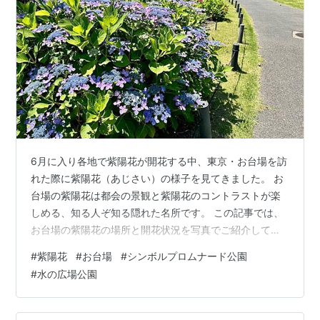
6月に入り各地で紫陽花が開花する中、東京・お台場を訪
れた際に紫陽花（あじさい）の様子を見てきました。 お
台場の紫陽花は都会の景観と紫陽花のコントラストが楽
しめる、知る人ぞ知る隠れた名所です。 この記事では、
お台場の紫陽花の場所と開花状況を写真でご紹介してい
きます。 お台場の紫陽花はどこに咲いている？ シンボル
#
紫陽花
#
お台場
#
シンボルプロムナード公園
プロムナード公園の紫陽花 水の広場公園の紫陽花 お台場
#
水の広場公園
の紫陽花｜散策ルート お台場の紫陽花まとめ お台場の紫
陽花はどこに咲いている？ お台場で紫陽花が見られるの
は、主に「シンボルプロムナード公園」と「水の広場公