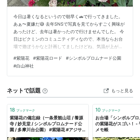
今日は暑くなるというので朝早く🚗で行ってきました。
あぁ〜夏嫌だ😅 去年SNSで写真を見てからすごく興味が
あったけど、去年は暑かったので行けませんでした。 今
日はピクミンのコミュニティディなので、本当ならお台
場で遊ぼうかなと計画してましたけどね、気温が上がる
と聞いてやめました😅
#
紫陽花
#
紫陽花ロード
#
シンボルプロムナード公園
#
白山神社
ネットで話題
もっと見る
18
10
ブックマーク
ブックマーク
紫陽花の備忘録（一条景観山荘 / 養源
お台場「シンボルプロ
寺 / 妙見堂 / シンボルプロムナード公
の紫陽花がスゴい！ -
園 / 多摩川台公園） #紫陽花 #アジサ
メモ帳
イ - 平日腰掛けOLのメモ帳