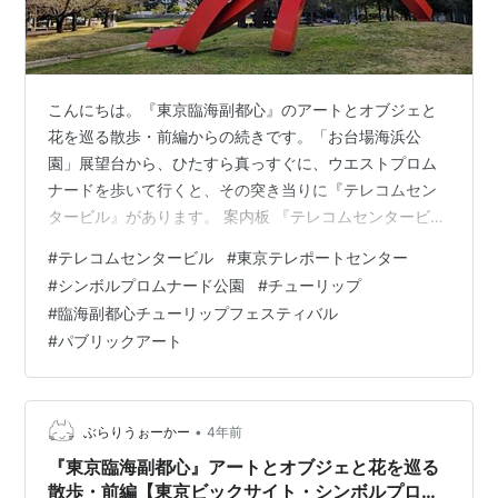
こんにちは。『東京臨海副都心』のアートとオブジェと
花を巡る散歩・前編からの続きです。「お台場海浜公
園」展望台から、ひたすら真っすぐに、ウエストプロム
ナードを歩いて行くと、その突き当りに『テレコムセン
タービル』があります。 案内板 『テレコムセンタービ
ル/東京テレポートセンター』は、ゆりかもめ「テレコム
#
テレコムセンタービル
#
東京テレポートセンター
センター駅」と直結、ウエストプロムナードの南端に位
#
シンボルプロムナード公園
#
チューリップ
置しています。 テレコムセンタービル外観 『テレコムセ
#
臨海副都心チューリップフェスティバル
ンタービル』は、東棟と西棟を上部で結ぶブリッジ型の
#
パブリックアート
構造。中央部分からビルの向こう側が見えるので、開放
的な雰囲気が感じられるのでしょう。それにしても最初
にこのような構造の建物の設計をした方は、パリ…
•
ぶらりうぉーかー
4年前
『東京臨海副都心』アートとオブジェと花を巡る
散歩・前編【東京ビックサイト・シンボルプロム