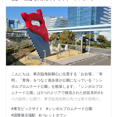
ナード公園・お台場】
こんにちは。東京臨海副都心に位置する「お台場」「有
明」「青海」をつなぐ遊歩道が公園になっている『シン
ボルプロムナード公園』を散策します。『シンボルプロ
ムナード公園』は3つのエリアで構成された総延長約4キ
ロの細長い公園で、東京臨海副都心内では最大規模の公
園。今回は、パブリックアート、オブジェ、印象的な外
#
東京ビックサイト
#
シンボルプロムナード公園
観の建築物、そして季節の花々を見ながら、まったり散
#
国際展示場駅
#
パレットタウン