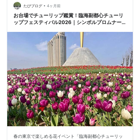
園」の2カ所です。 シンボルプロムナード公園はりんか
•
たびブログ
4ヶ月前
い線東京テレポート駅から、水…
お台場でチューリップ鑑賞！臨海副都心チューリ
ップフェスティバル2026｜シンボルプロムナー
ド公園（東京都江東区）
春の東京で楽しめる花イベント「臨海副都心チューリッ