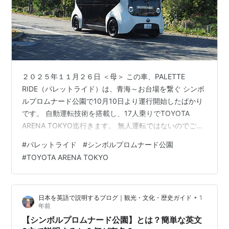
２０２５年１１月２６日 ＜母＞ この車、PALETTE
RIDE（パレットライド）は、青海～お台場を繋ぐ シンボ
ルプロムナード公園で10月10日より運行開始したばかり
です。 自動運転技術を搭載し、17人乗りでTOYOTA
ARENA TOKYO迄行きます。 無人運転ではないのでご安
心を。 さっそく乗ってみました。 高い目線も心地良く。
#
パレットライド
#
シンボルプロムナード公園
これは、風力発電と太陽光発電です。 暫くは運賃無料の
#
TOYOTA ARENA TOKYO
こと。
•
日本を英語で説明するブログ｜観光・文化・歴史ガイド
1
年前
【シンボルプロムナード公園】とは？簡単な英文