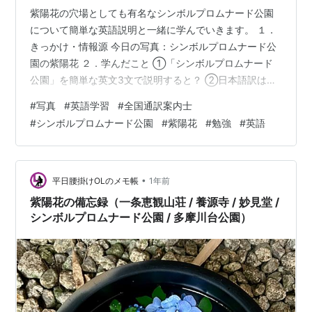
紫陽花の穴場としても有名なシンボルプロムナード公園
について簡単な英語説明と一緒に学んでいきます。 １．
きっかけ・情報源 今日の写真：シンボルプロムナード公
園の紫陽花 ２．学んだこと ①「シンボルプロムナード
公園」を簡単な英文3文で説明すると？ ②日本語訳は？
③英語の学び ④その他シンボルプロムナード公園関連
#
写真
#
英語学習
#
全国通訳案内士
情報 ・紫陽花 ３．コメントと参考英語動画 ４．全国通
#
シンボルプロムナード公園
#
紫陽花
#
勉強
#
英語
訳案内士試験問題 ５．ブログ内リンク（トップページ含
む） １．きっかけ・情報源 今年は、手元にある写真や本
からも日本を英語と一緒に学んでいきます。 今回の写真
は、紫陽花。 シンボルプロムナード公園は紫陽花で有名
•
平日腰掛けOLのメモ帳
1年前
です。 今日は、シンボルプ…
紫陽花の備忘録（一条恵観山荘 / 養源寺 / 妙見堂 /
シンボルプロムナード公園 / 多摩川台公園）