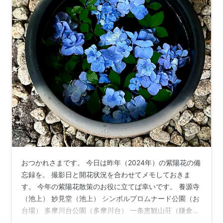
おつかれさまです。 今日は昨年（2024年）の紫陽花の備
忘録を。 撮影日と開花状況を合わせてメモしておきま
す。 今年の紫陽花散策のお役に立てば幸いです。 養源寺
（池上） 妙見堂（池上） シンボルプロムナード公園（お
台場） 多摩川台公園（多摩川台） 一条恵観山荘（鎌倉）
紫陽花の前に花菖蒲 三溪園 小石川後楽園 養源寺（池