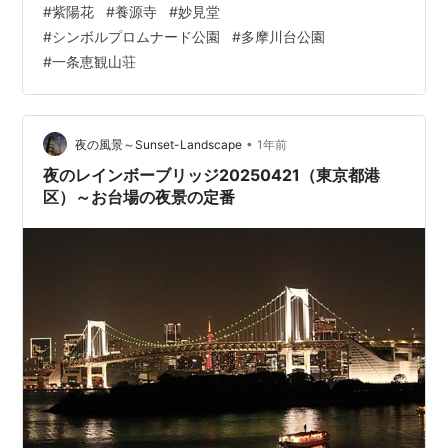
#
紫陽花
#
養源寺
#
妙見堂
上） 「養源寺」は池上七福神の一つである「恵比寿天」
#
シンボルプロムナード公園
#
多摩川台公園
が祀られているお寺。 6月になると紫陽花が咲き誇る裏
#
一条恵観山荘
山の石段は『紫陽花ロード』と呼ばれています。 通勤時
は駅の階段を一段飛ばしで軽快に駆け上がる私ですが、
ここでは一段一段ゆっくり上がります。 撮影日は2024年
6月10日。 階…
•
夜の風景～Sunset-Landscape
1年前
夜のレインボーブリッジ20250421（東京都港
区）～お台場の夜景の定番