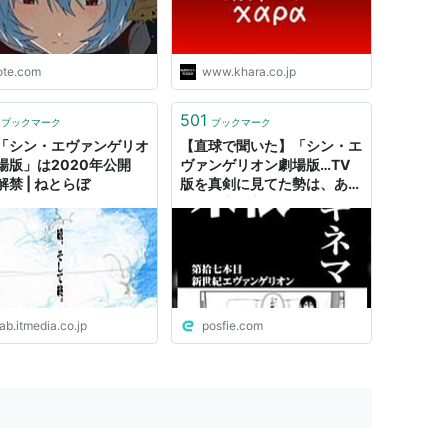
ote.com
www.khara.co.jp
501
ブックマーク
ブックマーク
「シン・エヴァンゲリオ
【直球で聞いた】「シン・エ
場版」は2020年公開
ヴァンゲリオン劇場版…TV
解禁 | ねとらぼ
版を真剣に見てた勢は、あの
終わり方で良かったの？」
ab.itmedia.co.jp
posfie.com