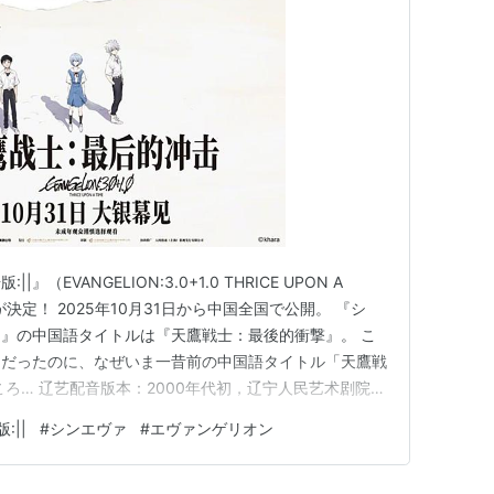
EVANGELION:3.0+1.0 THRICE UPON A
決定！ 2025年10月31日から中国全国で公開。 『シ
||』の中国語タイトルは『天鷹戦士：最後的衝撃』。 こ
」だったのに、なぜいま一昔前の中国語タイトル「天鷹戦
ろ… ‌辽艺配音版本‌：2000年代初，辽宁人民艺术剧院
时采用“天鹰战士”作为官方译名，该版本曾在中国内地电视
||
#
シンエヴァ
#
エヴァンゲリオン
忆‌ 2000年代初めに遼寧人民芸術劇院（遼芸…