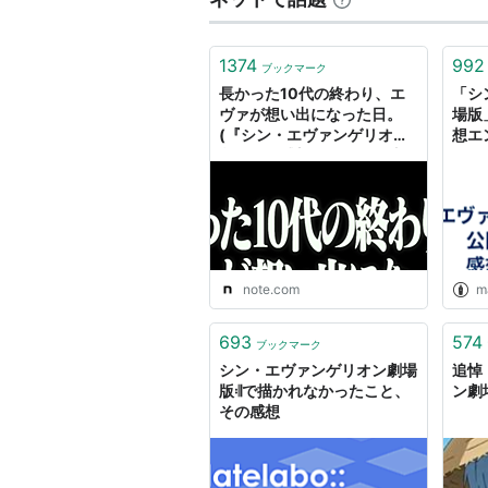
1374
992
ブックマーク
長かった10代の終わり、エ
「シ
ヴァが想い出になった日。
場版
(『シン・エヴァンゲリオン
想エ
劇場版』感想 ※ネタバレ注
うす
意)｜祥太
note.com
m
693
574
ブックマーク
シン・エヴァンゲリオン劇場
追悼
版𝄇で描かれなかったこと、
ン劇
その感想