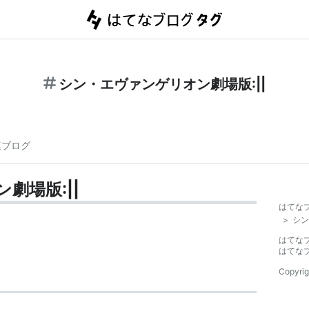
シン・エヴァンゲリオン劇場版:||
連ブログ
劇場版:||
はてな
>
シン
はてな
はてな
Copyrig