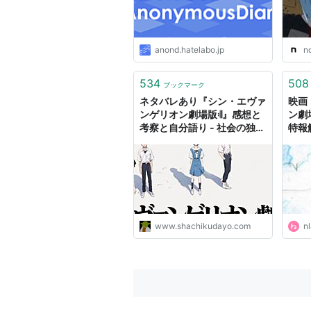
anond.hatelabo.jp
n
534
508
ブックマーク
ネタバレあり『シン・エヴァ
映画
ンゲリオン劇場版𝄇』感想と
ン劇
考察と自分語り - 社会の独房
特報
から
www.shachikudayo.com
nl