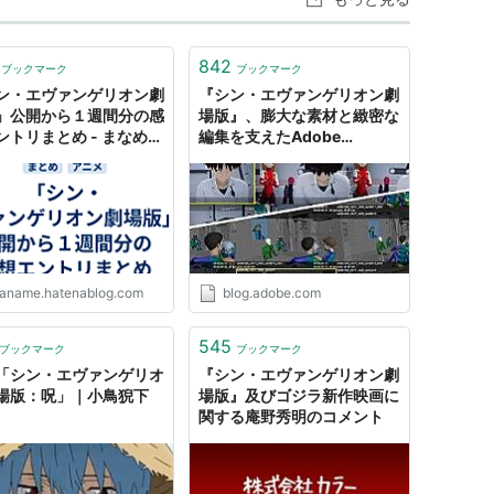
842
ブックマーク
ブックマーク
ン・エヴァンゲリオン劇
『シン・エヴァンゲリオン劇
」公開から１週間分の感
場版』、膨大な素材と緻密な
ントリまとめ - まなめは
編集を支えたAdobe
Premiere Pro
aname.hatenablog.com
blog.adobe.com
545
ブックマーク
ブックマーク
「シン・エヴァンゲリオ
『シン・エヴァンゲリオン劇
場版：呪」｜小鳥猊下
場版』及びゴジラ新作映画に
関する庵野秀明のコメント