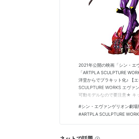
2021年公開の映画「シン・エ
「ARTPLA SCULPTURE
洋堂からでプラキット化♪ 【エ
SCULPTURE WORKS エ
可動モデルなので要注意★ キ
スの槍」はクリア・レッド成形
#
シン・エヴァンゲリオン劇場版:
ルの全高：約22cm（頭頂高）
#
ARTPLA SCULPTURE WOR
ネットで話題