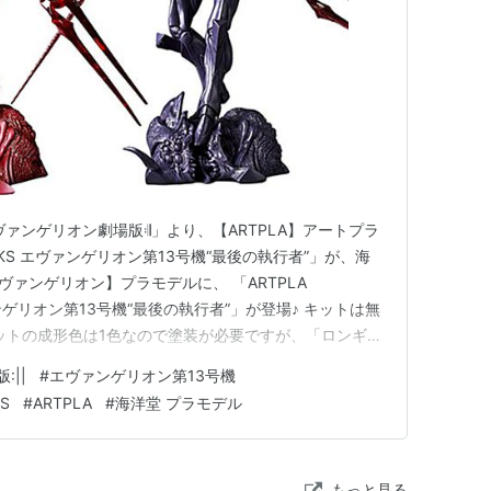
ヴァンゲリオン劇場版𝄇」より、【ARTPLA】アートプラ
 WORKS エヴァンゲリオン第13号機“最後の執行者”」が、海
ヴァンゲリオン】プラモデルに、 「ARTPLA
ヴァンゲリオン第13号機“最後の執行者”」が登場♪ キットは無
ットの成形色は1色なので塗装が必要ですが、「ロンギヌ
。 「エヴァ第13号機」完成時のサイズは、 ノンスケー
||
#
エヴァンゲリオン第13号機
。 「ロンギヌスの槍」のサイズは、全長：約32cm…
KS
#
ARTPLA
#
海洋堂 プラモデル
もっと見る