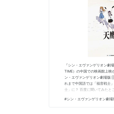
『シン・エヴァンゲリオン劇場版:||』（
TIME）の中国での映画館上映が
ン・エヴァンゲリオン劇場版:
れまで中国語では「福音戦士
士」に？ 百度に聞いてみたとこ
（辽艺）为TV版《EVA》配音
#
シン・エヴァンゲリオン劇場版:
台播出，成为90后观众的集体记