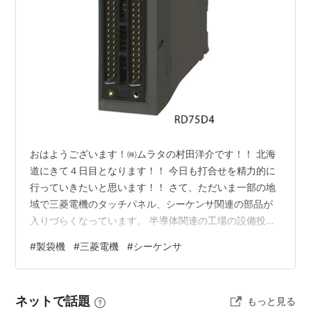
おはようございます！㈱ムラタの村田洋介です！！ 北海
道にきて４日目となります！！ 今日も打合せを精力的に
行っていきたいと思います！！ さて、ただいま一部の地
域で三菱電機のタッチパネル、シーケンサ関連の部品が
入りづらくなっています。 半導体関連の工場の設備投資
に向けた、需要の急増が原因だと考えられます。 三菱電
#
製袋機
#
三菱電機
#
シーケンサ
機は通常通り製造していますが、製造が追いついていな
い状況だと聞いています。 三菱電機製位置決めユニット
ちなみに㈱ムラタで製袋機の製造、修理には問題なく供
ネットで話題
もっと見る
給できています！！ しっかりと在庫管理、調達管理をし