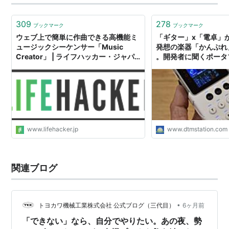
ています！！
309
278
ブックマーク
ブックマーク
ウェブ上で簡単に作曲できる高機能ミ
「ギター」x「電卓」
ュージックシーケンサー「Music
発想の楽器「かんぷれ
Creator」 | ライフハッカー・ジャパ
。開発者に聞くポータ
ン
ーの可能性
www.lifehacker.jp
www.dtmstation.com
関連ブログ
•
トヨカワ機械工業株式会社 公式ブログ（三代目）
6ヶ月前
「できない」なら、自分でやりたい。あの夜、勢