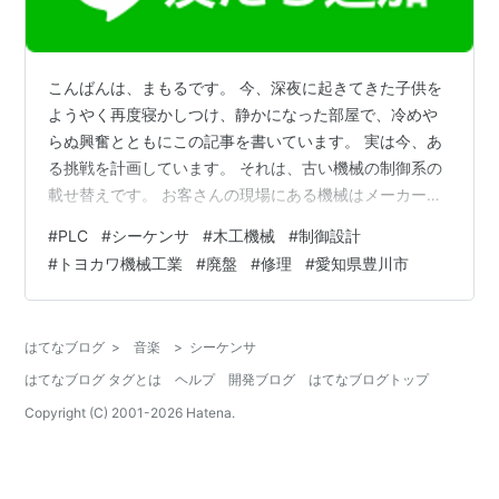
こんばんは、まもるです。 今、深夜に起きてきた子供を
ようやく再度寝かしつけ、静かになった部屋で、冷めや
らぬ興奮とともにこの記事を書いています。 実は今、あ
る挑戦を計画しています。 それは、古い機械の制御系の
載せ替えです。 お客さんの現場にある機械はメーカーで
すでに廃番となっているものも多く、基板が故障してし
#
PLC
#
シーケンサ
#
木工機械
#
制御設計
まえば修理業者も手を出せません。 いわば「引退待ち」
#
トヨカワ機械工業
#
廃盤
#
修理
#
愛知県豊川市
の状態です。 壊れたらどうしようと不安に思いながら使
っているお客さんも多いのではないでしょうか。 しか
し、機械としてまだまだ使えるものも多いです。 そこで
はてなブログ
>
音楽
>
シーケンサ
「業者ができないなら、自分でPLCを使って制御を組み
はてなブログ タグとは
ヘルプ
開発ブログ
はてなブログトップ
直そう」と決意しました。 ■ 型番…
Copyright (C) 2001-
2026
Hatena.