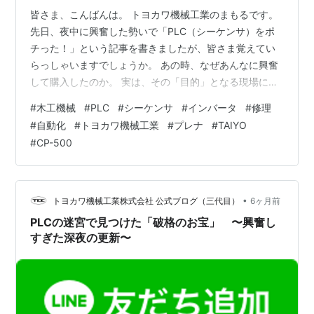
皆さま、こんばんは。 トヨカワ機械工業のまもるです。
先日、夜中に興奮した勢いで「PLC（シーケンサ）をポ
チった！」という記事を書きましたが、皆さま覚えてい
らっしゃいますでしょうか。 あの時、なぜあんなに興奮
して購入したのか。 実は、その「目的」となる現場に、
先日ようやく下見に行ってくることができました。 ■
#
木工機械
#
PLC
#
シーケンサ
#
インバータ
#
修理
「もし壊れたら……」建具屋さんの切実な悩み いつもお
#
自動化
#
トヨカワ機械工業
#
プレナ
#
TAIYO
世話になっている地元の建具屋さんから、あるとき相談
#
CP-500
をいただきました。 「この機械、調子はいいんだけど、
もし電気回路（制御盤）が壊れたらもう直せないんだよ
ね？止まったら困るなぁ……」と 見せていただいたの
は、TAIYO製のプレナ「CP-5…
•
トヨカワ機械工業株式会社 公式ブログ（三代目）
6ヶ月前
PLCの迷宮で見つけた「破格のお宝」 〜興奮し
すぎた深夜の更新〜