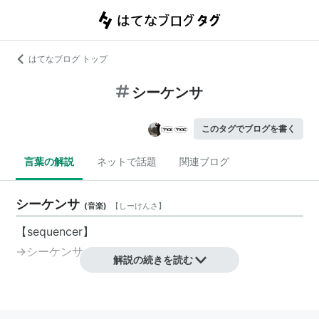
はてなブログ トップ
シーケンサ
このタグでブログを書く
言葉の解説
ネットで話題
関連ブログ
シーケンサ
(
音楽
)
【
しーけんさ
】
【sequencer】
→
シーケンサー
解説の続きを読む