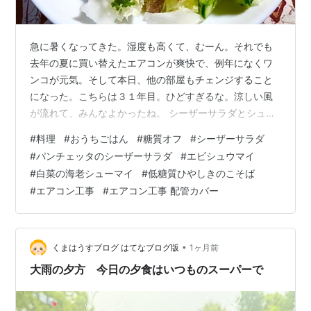
急に暑くなってきた。湿度も高くて、むーん。それでも
去年の夏に買い替えたエアコンが爽快で、例年になくワ
ンコが元気。そして本日、他の部屋もチェンジすること
になった。こちらは３１年目。ひどすぎるな。涼しい風
が流れて、みんなよかったね。 シーザーサラダとシュー
マイの夕食 シーザーサラダで爽やかな夕食？ もくじ 夕
#
料理
#
おうちごはん
#
糖質オフ
#
シーザーサラダ
食 パンチェッタのシーザーサラダ エビ入りシューマイ
#
パンチェッタのシーザーサラダ
#
エビシュウマイ
昼食 低糖質冷きのこそば ひとこと エアコン工事 室外機
#
白菜の海老シューマイ
#
低糖質ひやしきのこそば
への配管にカバー 夕食 パンチェッタのシーザーサラダ
#
エアコン工事
#
エアコン工事 配管カバー
〇パンチェッタ・レタス・キュウリ・トマト・ブランパ
ン 〇ドレッシング：マヨネーズ・ニンニク・粉チーズ・
酢・オリーブオイル・塩・コシ…
•
くまはうすブログ はてなブログ版
1ヶ月前
大雨の夕方 今日の夕食はいつものスーパーで