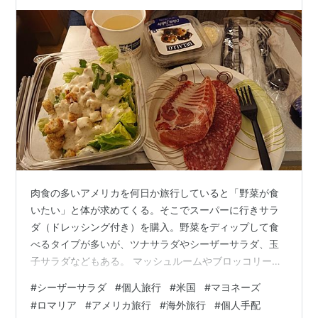
肉食の多いアメリカを何日か旅行していると「野菜が食
いたい」と体が求めてくる。そこでスーパーに行きサラ
ダ（ドレッシング付き）を購入。野菜をディップして食
べるタイプが多いが、ツナサラダやシーザーサラダ、玉
子サラダなどもある。 マッシュルームやブロッコリー
は、生で食べることが多い。このあたりが日本との相
#
シーザーサラダ
#
個人旅行
#
米国
#
マヨネーズ
違。 内食では野菜必須 前回紹介したピクルスもあればな
#
ロマリア
#
アメリカ旅行
#
海外旅行
#
個人手配
お良し 外食の場合のおすすめサラダは、シーザーサラ