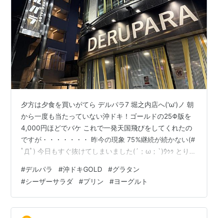
夕方は夕食を買いがてら デルパラ7 堀之内店へ('ω')ノ 朝
から一度も当たっていない沖ドキ！ゴールドの25Φ版を
4,000円ほどでバケ これで一発天国飛びをしてくれたの
ですが・・・・・・・ 昨今の現象 75%継続が続かない(#
ﾟДﾟ) 今日もすぐ抜けてしまいました(´；ω；`)ｳｩｩ とりあ
えず4月1日から580円が620円に増税 値上げがされる加
#
デルパラ
#
沖ドキGOLD
#
グラタン
熱用たばこテリアミントをたくさんと缶コーラもたくさ
#
シーザーサラダ
#
プリン
#
ヨーグルト
ん 残りを換金して 撤収～～～ 帰りは夕食の買い出しに
みもがいた唐木田のセブンイレブンへ行き(^^♪ 夕食にグ
ラタンとシーザーサラダ プリンにヨーグルトも買い 帰宅