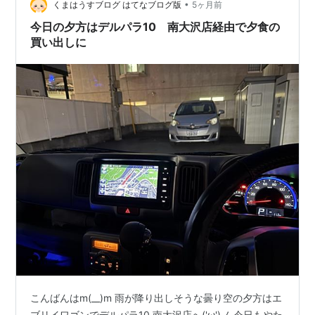
☆彡 家の中は寒いので暖房を入…
•
くまはうすブログ はてなブログ版
5ヶ月前
今日の夕方はデルパラ10 南大沢店経由で夕食の
買い出しに
こんばんはm(__)m 雨が降り出しそうな曇り空の夕方はエ
ブリイワゴンでデルパラ10 南大沢店へ('ω')ノ 今日もやた