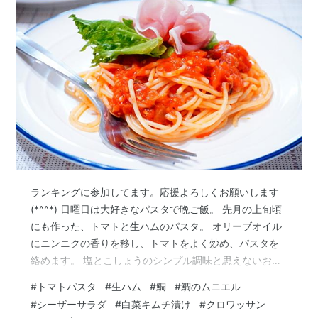
ランキングに参加してます。応援よろしくお願いします
(*^^*) 日曜日は大好きなパスタで晩ご飯。 先月の上旬頃
にも作った、トマトと生ハムのパスタ。 オリーブオイル
にニンニクの香りを移し、トマトをよく炒め、パスタを
絡めます。 塩とこしょうのシンプル調味と思えないおい
しさは トマトのうま味成分の、昆布と同じグルタミン酸
#
トマトパスタ
#
生ハム
#
鯛
#
鯛のムニエル
と、 加熱して別のうま味成分も生成され、これらが相ま
#
シーザーサラダ
#
白菜キムチ漬け
#
クロワッサン
っておいしさアップするそう＾＾ ほどよい塩けがトマト