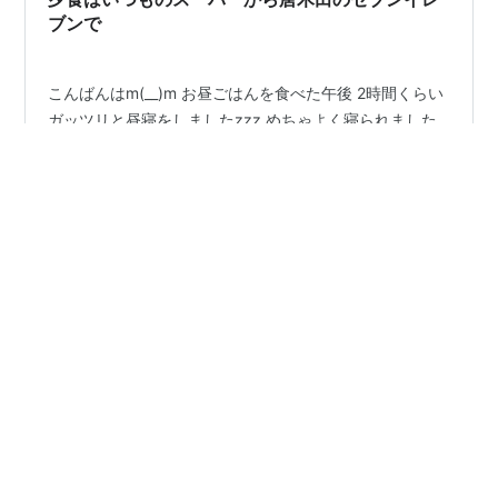
ブンで
こんばんはm(__)m お昼ごはんを食べた午後 2時間くらい
ガッツリと昼寝をしましたzzz めちゃよく寝られました
が だんだんと室温が下がり さらにおしっこをしたくなり