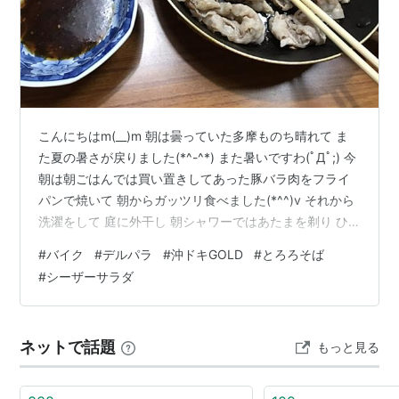
こんにちはm(__)m 朝は曇っていた多摩ものち晴れて ま
た夏の暑さが戻りました(*^-^*) また暑いですわ(ﾟДﾟ;) 今
朝は朝ごはんでは買い置きしてあった豚バラ肉をフライ
パンで焼いて 朝からガッツリ食べました(*^^)v それから
洗濯をして 庭に外干し 朝シャワーではあたまを剃り ひ
げの手入れを('ω') その後 11時近くにバイクで移動開局
#
バイク
#
デルパラ
#
沖ドキGOLD
#
とろろそば
('ω')ノ 今日もデルパラ7 堀之内店へ 沖ドキ！ゴールドを
#
シーザーサラダ
打ちましたが 初当たりがとにかく軽く投資金額は3,000
円でしたが なかなか天国モードへ飛ばず(;´Д｀) とにか
く初当たりが軽く 32ゲーム以内では当たらなくても30ゲ
ネットで話題
もっと見る
ーム台で2回当たる…