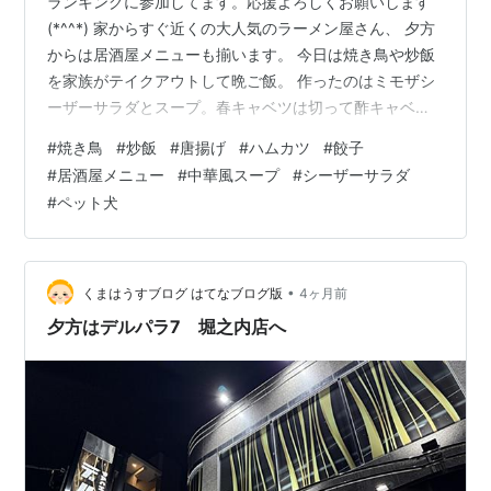
ランキングに参加してます。応援よろしくお願いします
(*^^*) 家からすぐ近くの大人気のラーメン屋さん、 夕方
からは居酒屋メニューも揃います。 今日は焼き鳥や炒飯
を家族がテイクアウトして晩ご飯。 作ったのはミモザシ
ーザーサラダとスープ。春キャベツは切って酢キャベツ
に。 楽ちん晩ご飯、おいしくいただきました＾＾ ねぎ
#
焼き鳥
#
炒飯
#
唐揚げ
#
ハムカツ
#
餃子
ま、もも、皮、ぼんじり、せせり、豚バラ、ハツなど買
#
居酒屋メニュー
#
中華風スープ
#
シーザーサラダ
ってました＾＾ 春キャベツもたっぷり切って酢キャベツ
#
ペット犬
に。 分厚いハムカツもおいしかったです♪ 唐揚げや餃子
も少し。 焼き豚とネギの炒飯はパラパラと絶品！ ミモザ
シーザーサラダとスープは作りました＾＾ シーザーサラ
ダドレッシング（２人分…
•
くまはうすブログ はてなブログ版
4ヶ月前
夕方はデルパラ7 堀之内店へ