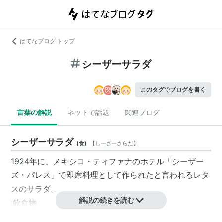
はてなブログ トップ
シーザーサラダ
このタグでブログを書く
言葉の解説
ネットで話題
関連ブログ
シーザーサラダ
(
食
)
【
しーざーさらだ
】
1924年に、メキシコ・
ティファナ
のホテル「シーザー
ズ・パレス」で即席料理として作られたと言われるレタ
スのサラダ。
解説の続きを読む
:飲食物