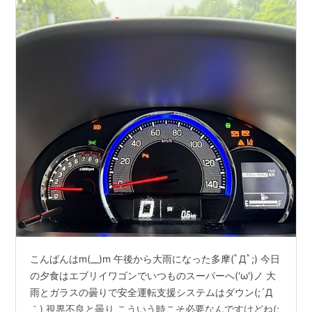
こんばんはm(__)m 午後から大雨になった多摩(ﾟДﾟ;) 今日
の夕食はエブリイワゴンでいつものスーパーへ('ω')ノ 大
雨とガラスの曇りで安全運転支援システムはダウン(;´Д
｀) 視界不良と曇り こういう時こそ必要なんですけどね(;