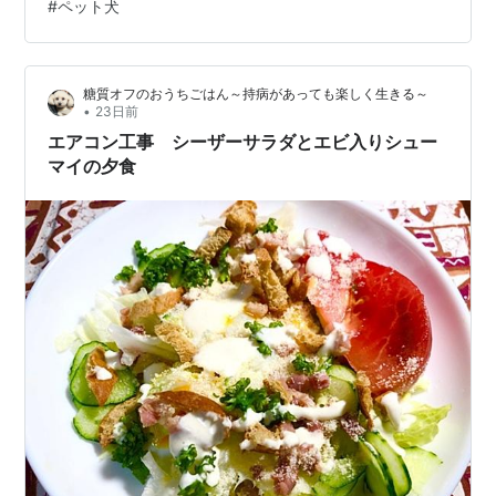
#
ペット犬
パスタによく合う、生ハムをのせていただきました。 🍴
７月19日の献立 ・トマトと生ハムのパスタ ・鯛のムニエ
ル ・レタスとゆで卵のシーザーサラダ ・厚揚げのキムチ
糖質オフのおうちごはん～持病があっても楽しく生きる～
ーズ焼き ・かぼち…
•
23日前
エアコン工事 シーザーサラダとエビ入りシュー
マイの夕食