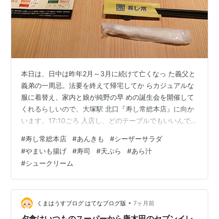
本日は、日中は昨年2月～3月に続けて亡くなっ た義父と
義弟の一周忌。法要を終えて帰宅してか らカジュアルな
服に着替え、家内と娘が純野の早 めの誕生会を開催して
くれるらしいので、大塚駅 北口『寿し常総本店』に向か
います。17:10ごろ 入店し、どのテーブルでもいいんです
か？それじ ゃぁ、こちらに座りまして・・ 2月1日（日）
#
寿し常総本店
#
あんきも
#
シーザーサラダ
【Photo by FUJIFILM X100Ⅵ】 さてと、家内と娘はこ
#
やまいも揚げ
#
寿司
#
天ぷら
#
あら汁
ちらに来る前からスマホの インターネットで自分の食べ
#
シュークリーム
たいメニューを決め てきたらしく、卓上のおすすめメニ
ューをほぼ見 ておりませんが・・注文はこっちのタッチ
画面で やるんですか？わかりました！ 生ビ（中…
•
くまはうすブログ はてなブログ版
7ヶ月前
夕食はいつものスーパーから唐木田のセブンイレ