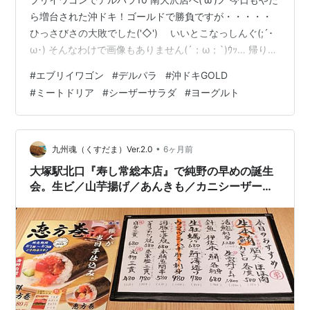
ら増台された沖ドキ！ゴールドで勝負ですが・・・・・
ひっさびさの大敗でした('◇')ゞ いいとこなっしんぐ(;´･
ω･) そんなわけで画像もありません(´；ω；`)ｳｯ… 帰りは
夕食の買い出しで みもがいなかった唐木田のセブンイレ
#
エブリイワゴン
#
デルパラ
#
沖ドキGOLD
ブンへ(^^♪ ミートドリアとシーザーサラダ そしてヨーグ
#
ミートドリア
#
シーザーサラダ
#
ヨーグルト
ルトを買い 帰宅☆彡 少しだけ暖房を入れてから おいし
く食べました(*^。^*)
•
九州魂（くすだま）Ver.2.0
6ヶ月前
大塚駅北口『寿し常総本店』で純野の早めの誕生
会。生ビ／山芋揚げ／あんきも／カニシーザーサ
ラダ／一本穴子をシェアし、獺祭ブルーを味わっ
て、寿しセットを頂いて大満足・大満腹！〔付：
食後のスイーツは・・〕