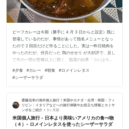
ビーフカレーは今期（勝手に 4 月 3 日からと設定）既に
登場しているのだが、事情があって指名メニューとなっ
たので 2 回目だけど作ることにした。実は一昨日焼肉を
やったのだが、伏兵だった 鶏のせせり が大好評で、反し
て牛の一部が想像以上に固く、協議の結果「コレはカレ
ー肉に変更！後日カレーを作るべし！」と意見が一致し
#
夕食
#
カレー
#
朝食
#
ロメインレタス
たのであった。 その硬い牛がコレ。 全員で供出した割に
#
シーザーサラダ
は 150 グラムしかない。いつもの半分。 塩胡椒してニン
ニクと炒める。 いつの間にか増えている（ように見え
る）。半分に切ったので二倍だ(^-^;。 圧力をかけ、その
齋藤信幸の海外個人旅行！米国やカナダ・台湾・韓国・フィ
後、水とジャガイモを投入。 別に炒めた玉ねぎ・にんじ
リピン・イタリアなどへの旅行体験やお役立ち情報とカミサ
ん と 肉 …
•
ンポをご紹介
3ヶ月前
米国個人旅行 - 日本より美味いアメリカの食べ物
（４）- ロメインレタスを使ったシーザーサラダ