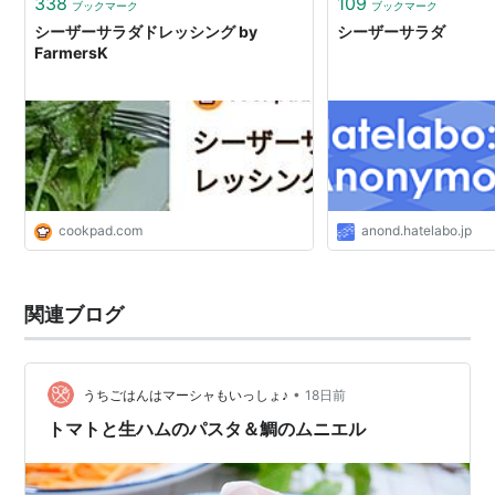
338
109
ブックマーク
ブックマーク
シーザーサラダドレッシング by
シーザーサラダ
FarmersK
cookpad.com
anond.hatelabo.jp
関連ブログ
•
うちごはんはマーシャもいっしょ♪
18日前
トマトと生ハムのパスタ＆鯛のムニエル