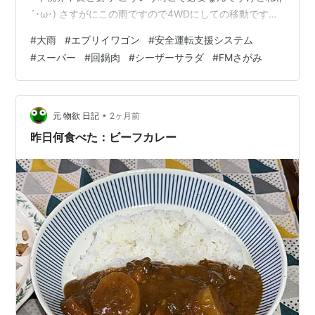
´･ω･) さすがにこの雨ですので4WDにしての移動です
(*^-^*) 今日の夕食はスーパーの回鍋肉弁当とクルトンな
#
大雨
#
エブリイワゴン
#
安全運転支援システム
しのシーザーサラダに(*'ω'*) とりあえず買い出しを済ま
#
スーパー
#
回鍋肉
#
シーザーサラダ
#
FMさがみ
せ 帰りは唐木田のセブンイレブンに寄り 加熱式たばこの
テリアミントを購入 帰って☆彡 FMさがみを聴きながら
おいしく食べました(*^。^*)
•
元 物欲 日記
2ヶ月前
昨日何食べた：ビーフカレー