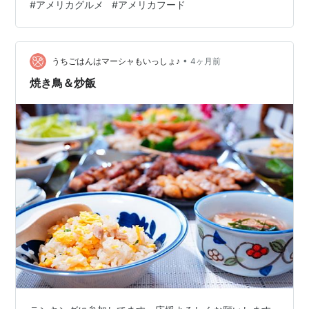
#
アメリカグルメ
#
アメリカフード
ダ。ロメインレタスのシャキシャキ感とわずかな苦みを
味わえる。これは日本で食べるサラダよりも美味い。 日
本でもロマリアという名で見かけることがあるロメイン
レタス。ロマリアは日本人の口に合うように苦みを…
•
うちごはんはマーシャもいっしょ♪
4ヶ月前
焼き鳥＆炒飯