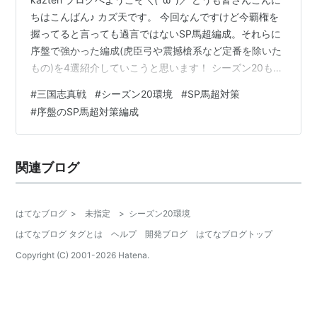
ちはこんばん♪ カズ天です。 今回なんですけど今覇権を
握ってると言っても過言ではないSP馬超編成。それらに
序盤で強かった編成(虎臣弓や震撼槍系など定番を除いた
もの)を4選紹介していこうと思います！ シーズン20も多
かったザリガニ🦞ことSP馬超編成。果たしてどんな編成
#
三国志真戦
#
シーズン20環境
#
SP馬超対策
が対策として優秀だったのか？またそれらの共通点にも
#
序盤のSP馬超対策編成
着目していこうと思います！ それではやっていきましょ
う👍 < 目次 > １ SP馬超対策編成4選解説 ２ 序盤のSP馬
超対策の総括 ３ 終わりに〜 ・ 日記 １ SP馬超対策編成4
関連ブログ
選解説 では早速、序盤に強かったSP馬超…
はてなブログ
>
未指定
>
シーズン20環境
はてなブログ タグとは
ヘルプ
開発ブログ
はてなブログトップ
Copyright (C) 2001-
2026
Hatena.