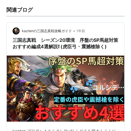
関連ブログ
•
kaztenの三国志真戦攻略ガイド
1年前
三国志真戦 シーズン20環境 序盤のSP馬超対策
おすすめ編成4選解説❗️ (虎臣弓・震撼槍除く)
kazten ブログへようこそ＼(^ω^)／ どうも皆さんこんに