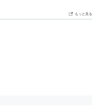
工事によって整備しなければならない。これがかえ
スが設けられる。
もっと見る
て固定式と浮遊式とに分類される。