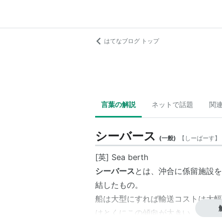
はてなブログ トップ
言葉の解説
ネットで話題
関
シーバース
(
一般
)
【
しーばーす
】
[英] Sea berth
シーバース
とは、沖合に係留施設を
結したもの。
船は大型にすれば輸送コストは大幅
はとくにこの傾向が大きい。しかし