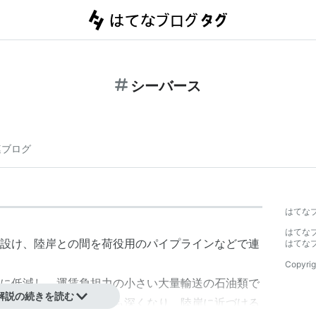
シーバース
連ブログ
はてな
はてな
設け、陸岸との間を荷役用のパイプラインなどで連
はてな
Copyrig
に低減し、運賃負担力の小さい大量輸送の石油類で
解説の続きを読む
船を大型化すれば喫水も深くなり、陸岸に近づける