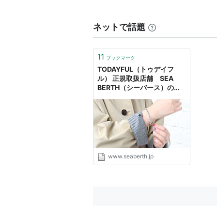
ためには航路、泊地を大規模な浚渫
って不経済となる場合にはシーバー
ネットで話題
シーバースは係留施設の種類によっ
11
ブックマーク
TODAYFUL（トゥデイフ
ル） 正規取扱店舗 SEA
BERTH（シーバース）の通
販サイト
www.seaberth.jp