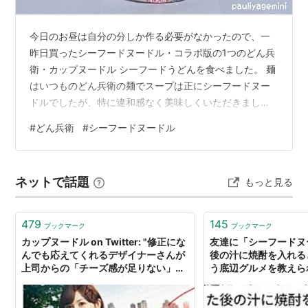
今日のお昼は自分の分しか作る必要がなかったので、一
昨日買ったシーフードヌードル・コラボ版の1つのどん兵
衛・カップヌードル シーフードうどんを食べました。 麺
はいつものどん兵衛の麺でスープは正にシーフードヌー
ドルでしたが、特に違和感なく美味しくいただきまし
た。
#
どん兵衛
#
シーフードヌードル
ネットで話題
もっと見る
479
145
ブックマーク
ブックマーク
カップヌードル on Twitter: "修正にな
友達に「シーフードヌ
んでも応えてくれるデザイナーさんが
後の汁に焼酎を入れる
上司からの「チーズ感が足りない」と
う底辺グルメを教えら
いうダメ出しに全力で応えてくれた結
のいらん」と「試した
果…ミルクシーフードヌードルの広告
ちで揺れている
がこのような形になりました！