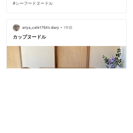
#
シーフードヌードル
養成分表 アレルギー情報 内容物 作り方 だし仕込 カップ
ヌードル シーフードヌードルを食べてみた まとめ パッ
ケージ ダシの効果で贅沢仕様に変わっているようです。
ダシは存在を主張せずに素材をおいしく引き…
•
ariya_cafe1764’s diary
1年前
カップヌードル
日清食品®️だけどシックリくる 金ちゃんヌードル CMは恥
ずかしいけど美味しいし シーフードヌードル 金ちゃんヌ