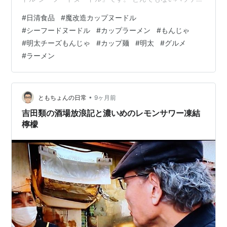
ジのカップヌードルがあったので興味が沸き買ってみま
#
日清食品
#
魔改造カップヌードル
した。 もんじゃ味のラーメンって今までに無かったので
#
シーフードヌードル
#
カップラーメン
#
もんじゃ
興味はある。 買う前に口コミを見ようか迷ったが、見な
#
明太チーズもんじゃ
#
カップ麺
#
明太
#
グルメ
いで買ったので勇気ある行動を褒めてほしいです。 リン
#
ラーメン
ク 『魔改造カップヌードル シーフードヌードル』は【カ
ップヌードル シーフードヌードル】のスープをベースと
し、明太子とチーズの旨み…
•
ともちょんの日常
9ヶ月前
吉田類の酒場放浪記と濃いめのレモンサワー凍結
檸檬