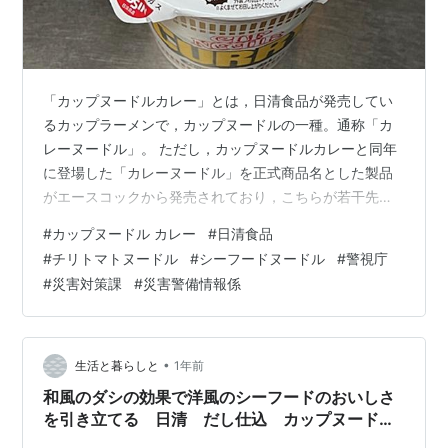
「カップヌードルカレー」とは，日清食品が発売してい
るカップラーメンで，カップヌードルの一種。通称「カ
レーヌードル」。 ただし，カップヌードルカレーと同年
に登場した「カレーヌードル」を正式商品名とした製品
がエースコックから発売されており，こちらが若干先行
し「業界初のカレー味カップ麺」とされている。全国で
#
カップヌードル カレー
#
日清食品
販売されていたが，現在は東北地方限定商品。 さて，暑
#
チリトマトヌードル
#
シーフードヌードル
#
警視庁
さ復活した今日このごろ。長野県松本市では2025年8月
#
災害対策課
#
災害警備情報係
24日にシーズン最高の36.5℃を記録。 食欲も失せそう
な感じですが， ■「水で作るカップめん」を実践しまし
た更新日：2018年12月25日「西日本豪雨」で広島県に派
遣された際，活動中の食事と…
•
生活と暮らしと
1年前
和風のダシの効果で洋風のシーフードのおいしさ
を引き立てる 日清 だし仕込 カップヌード
ル シーフードヌードル