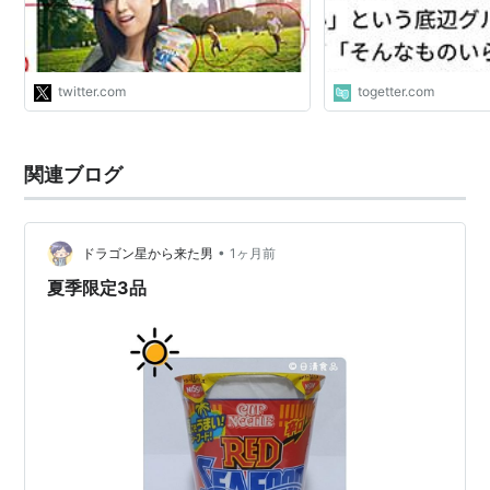
https://t.co/0T7aFfBXtN"
twitter.com
togetter.com
関連ブログ
•
ドラゴン星から来た男
1ヶ月前
夏季限定3品