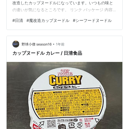
改造したカップヌードルになっています。いつもの味と
の違いが気になるところです。 リンク パッケージ 内容
物 作り方 魔改造カップヌードル シーフードヌードルを
#
日清
#
魔改造カップヌードル
#
シーフードヌードル
食べてみた まとめ 商品詳細 価格 内容量 原材料 栄養成分
表 アレルギー情報 パッケージ 黒いパッケージに魔界像
の文字で強さを感じます。 今回はシーフード味の魔改造
•
です。海鮮もんじゃ味に魔改造されているそうです。現
野球小僧 season16
1年前
実のもんじゃでも海鮮は欠かせない存在です。シーフー
カップヌードル カレー / 日清食品
ドに合う魔改造だと思い…