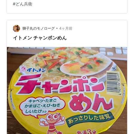
#
どん兵衛
•
獅子丸のモノローグ
4ヶ月前
イトメン チャンポンめん