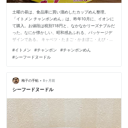
土曜の昼は、食品庫に買い溜めしたカップめん整理。
「イトメン チャンポンめん」は、昨年10月に、イオンに
て購入。お値段は税別118円と、なかなかリーズナブルだ
った。なにか懐かしい、昭和感あふれる、パッケージデ
ザインである。 キャベツ・たまご・かまぼこ・えび・ね
ぎ・しいたけの、6種の具材が、贅沢だ✨ 製造者は、兵庫
#
イトメン
#
チャンポン
#
チャンポンめん
県たつの市の「イトメン(株)」。半世紀を越える私の人生
#
シーフードヌードル
において、初めて出会った企業名だ。そして、この「チ
ャンポンめん」は。1963年発売の、超ロングセラー商品
だったのだ。 ちなみに賞味期限は、食した時点で3週間
オーバーだったが･･･まあ、たぶん、大丈夫だろうと、
•
梅子の手帖
8ヶ月前
淡々と調理を進める。 別袋…
シーフードヌードル