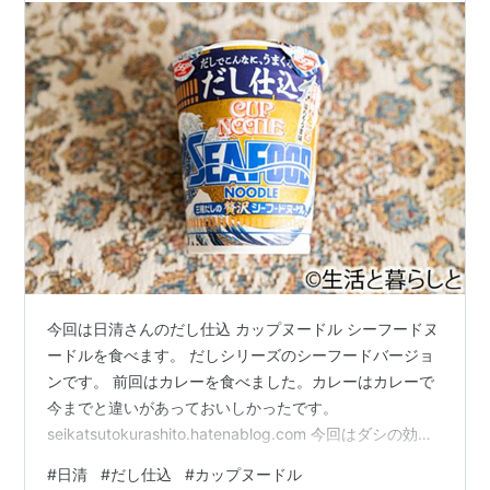
今回は日清さんのだし仕込 カップヌードル シーフードヌ
ードルを食べます。 だしシリーズのシーフードバージョ
ンです。 前回はカレーを食べました。カレーはカレーで
今までと違いがあっておいしかったです。
seikatsutokurashito.hatenablog.com 今回はダシの効果
で今までのシーフードがどのように変わるのか気になる
#
日清
#
だし仕込
#
カップヌードル
ところです。 パッケージ 商品詳細 価格 内容量 原材料 栄