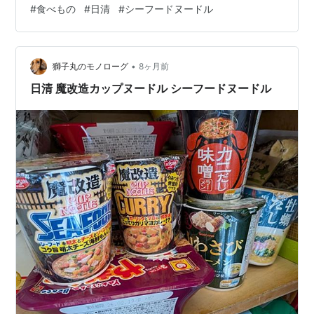
#
食べもの
#
日清
#
シーフードヌードル
スタント麺 即席麺 麺類 カップラーメン インスタントラ
ーメン『送料無料（一部地域除く）』価格: 4492 円楽天
で詳細を見る 星羊社 猫印ミルク 手ぬぐい（いちごミル
•
ク色）【猫グッズ 柄 プレゼント おしゃれ 日用品 ねこ 雑
獅子丸のモノローグ
8ヶ月前
貨 かわいい 可愛い 手拭い モチーフ ギフト】【猫…
日清 魔改造カップヌードル シーフードヌードル