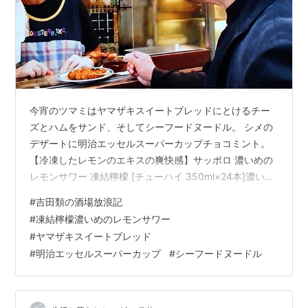
今宵のツマミはヤマザキスイートブレッドにとけるチー
ズとハムをサンド、そしてシーフードヌードル。 シメの
デザートに明治エッセルスーパーカップチョコミント。
【冷凍したレモンのエキスの爽快感】サッポロ 濃いめの
レモンサワー 凍結檸檬 [チューハイ 350ml×24本]濃いめ
のレモンサワーAmazon日清食品 カップヌードル シーフ
#
吉田類の酒場放浪記
ードヌードル 75gx20個 カップ麺 箱買いノーブランド品
#
凍結檸檬濃いめのレモンサワー
Amazonヤマザキ スイートブレッド5枚切
#
ヤマザキスイートブレッド
yamasakiAmazon
#
明治エッセルスーパーカップ
#
シーフードヌードル