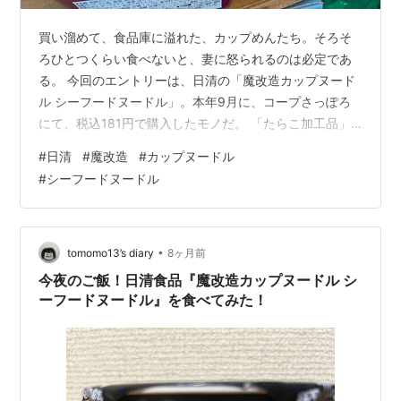
買い溜めて、食品庫に溢れた、カップめんたち。そろそ
ろひとつくらい食べないと、妻に怒られるのは必定であ
る。 今回のエントリーは、日清の「魔改造カップヌード
ル シーフードヌードル」。本年9月に、コープさっぽろ
にて、税込181円で購入したモノだ。 「たらこ加工品」
「プロセスチーズ」「粉末ソース」が、この商品を織り
#
日清
#
魔改造
#
カップヌードル
成す三元素。 今回、数ある在庫の中からこの商品をチョ
#
シーフードヌードル
イスしたのは、「賞味期限の早い順」だったのだが。そ
れは来年2月7日だったので、余裕のよっちゃん（死語
か？）だったことを、一応記しておきましょう。 フタを
開け、鼻を近づけて、その匂いを嗅ぐと👃たらこ&イカの
•
tomomo13’s diary
8ヶ月前
かほりが、鼻腔をやさしく撫でてくれた…
今夜のご飯！日清食品『魔改造カップヌードル シ
ーフードヌードル』を食べてみた！