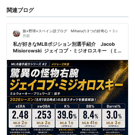
関連ブログ
•
旅×野球×スペイン語ブログ Miharuの３つの好奇心
3ヶ
月前
私が好きなMLBポジション別選手紹介 Jacob
Misiorowski ジェイコブ・ミジオロスキー （ミ
ルウォーキー・ブリュワーズ）②