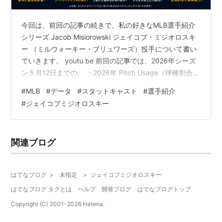
今回は、前回の記事の続きで、私の好きなMLB選手紹介
シリーズ Jacob Misiorowski ジェイコブ・ミジオロスキ
ー （ミルウォーキー・ブリュワーズ）投手について書い
ていきます。 youtu.be 前回の記事では、2026年シーズ
ン５月12日までの、 ・2026年 Pitch Usage（球種割合）
・球速（Velocity） ・被打成績（2026） Whiff%（空振
#
MLB
#
データ
#
スタットキャスト
#
選手紹介
り率） ・Whiff%（空振り率）、PutAway%（決め球率）
#
ジェイコブミジオロスキー
・打球質（Quality of Contact） ・回転数（Spin Rate）
・打球傾向（Batted Ball） について、のスタットキャス
トのデー…
関連ブログ
はてなブログ
>
未指定
>
ジェイコブミジオロスキー
はてなブログ タグとは
ヘルプ
開発ブログ
はてなブログトップ
Copyright (C) 2001-
2026
Hatena.