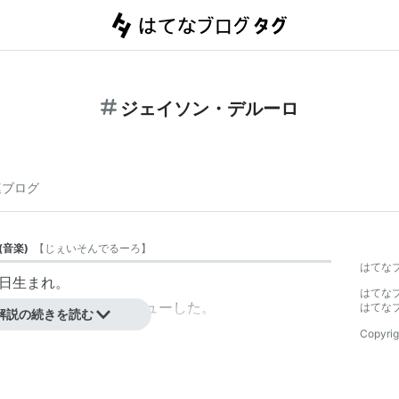
ジェイソン・デルーロ
連ブログ
(
音楽
)
【
じぇいそんでるーろ
】
はてな
1日生まれ。
はてな
ソン・デルーロ」でCDデビューした。
はてな
解説の続きを読む
Copyrig