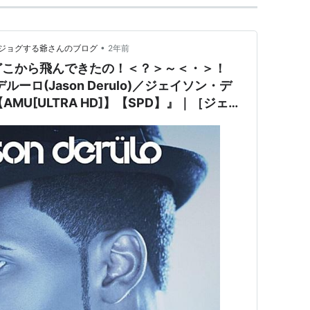
•
ジョグする爺さんのブログ
2年前
どこから飛んできたの！＜？＞～＜・＞！
ーロ(Jason Derulo)／ジェイソン・デ
o)【AMU[ULTRA HD]】【SPD】』｜［ジェイ
Derulo)］って〔よ～とべ＝＝YouTube〕界
ね＾・＾；；；「おら知んね族」にお一人様
ャ！ｘ2！ドウジャ！ｘ5！ドウジャ！ｘ