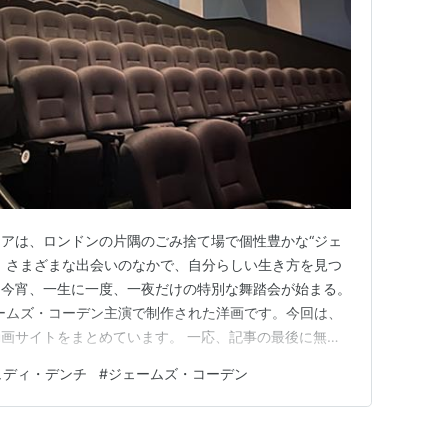
アは、ロンドンの片隅のごみ捨て場で個性豊かな“ジェ
。さまざまな出会いのなかで、自分らしい生き方を見つ
て今宵、一生に一度、一夜だけの特別な舞踏会が始まる。
ェームズ・コーデン主演で制作された洋画です。今回は、
画サイトをまとめています。 一応、記事の最後に無料
ますけど動画はほぼ確実に見つからないと思います。昔よ
ュディ・デンチ
#
ジェームズ・コーデン
り締まりがずっと厳しくなってますからね。※私は時間
、動画配信サイトをずっ…