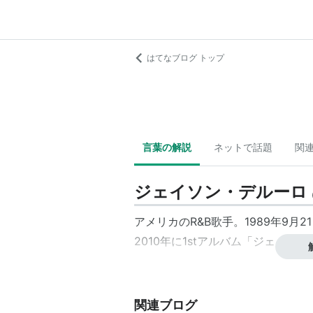
はてなブログ トップ
言葉の解説
ネットで話題
関
ジェイソン・デルーロ
アメリカのR&B歌手。1989年9月2
2010年に1stアルバム「ジェイ
関連ブログ