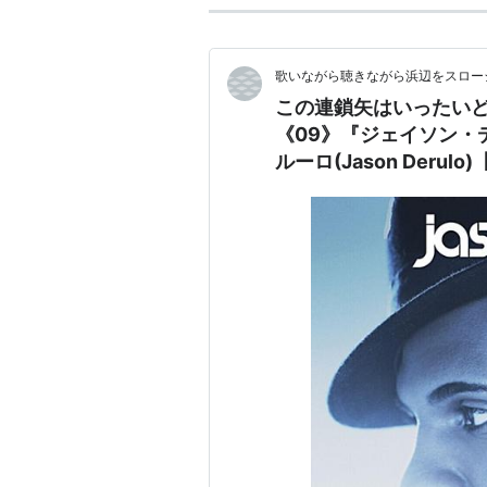
歌いながら聴きながら浜辺をスロー
この連鎖矢はいったい
《09》『ジェイソン・デル
ルーロ(Jason Derul
ソン・デルーロ(Jason 
隈ではユブメイなんだ
追加じゃ！ｖ＾＾ドウジ
1！＾＾ｖ！