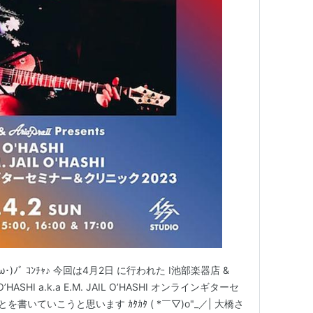
)ﾉﾞ ｺﾝﾁｬ♪ 今回は4月2日 に行われた I池部楽器店 &
SHI O’HASHI a.k.a E.M. JAIL O’HASHI オンラインギターセ
を書いていこうと思います ｶﾀｶﾀ ( *￣▽)o"_／| 大橋さ