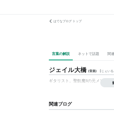
はてなブログ トップ
言葉の解説
ネットで話題
関
ジェイル大橋
(
音楽
)
【
じぇいる
ギタリスト。聖飢魔IIの元メンバーで
関連ブログ