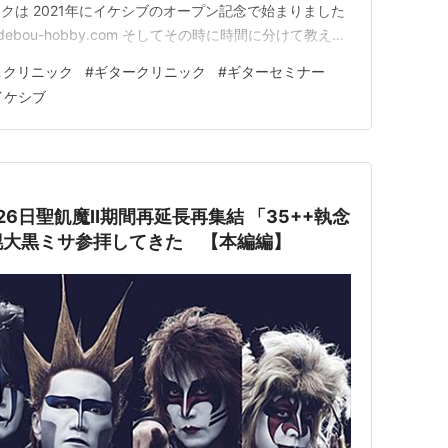
クは 2021年にイケシブのオープン記念で始まりました
debou-hobby.com そしてその時に時間に分けて教えた
次の年に 3部構成になってオンラインギターセミナ…
＆クリニック
#
ギタークリニック
#
ギターセミナー
イケシブ
11月26日聖飢魔Ⅱ期間再延長再集結 「35++執念
幌大黒ミサ参拝してきた 【本編編】