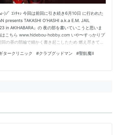
･)ﾉﾞ ｺﾝﾁｬ♪ 今回は前回に引き続き6月10日 に行われた
N presents TAKASHI O’HASHI a.k.a E.M. JAIL
023 in AKIHABARA』の 夜の部を書いていこうと思いま
の部編はこちら www.hidebou-hobby.com いや〜すっかりブ
前回の昼の部編で細かく書き起こしたため 燃え尽きて書
º_)⌒)_ ﾁｰﾝ•••…
ギタークリニック
#
クラブグッドマン
#
聖飢魔II