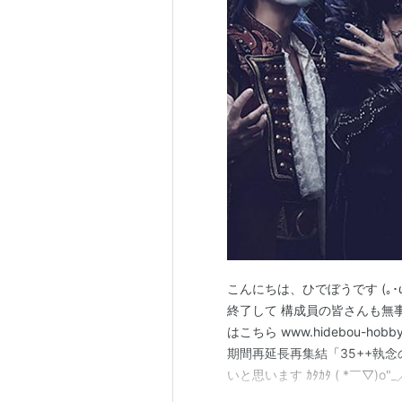
こんにちは、ひでぼうです (｡･ω･
終了して 構成員の皆さんも無
はこちら www.hidebou-h
期間再延長再集結「35++執
いと思います ｶﾀｶﾀ ( *￣▽)o"
入場して自席に座り開演を待ちます 開