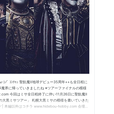
)ﾉﾞ ｺﾝﾁｬ♪ 聖飢魔II地球デビュー35周年++も全日程に
事魔界に帰っていきましたね ※ツアーファイナルの模様
obby.com 今回はミサ全日程終了に伴い11月26日に聖飢魔Ⅱ
念の大黒ミサツアー」 札幌大黒ミサの模様を書いていきた
_／| 本編以外はコチラ www.hidebou-hobby.com 会場に
演前BGMにALLEY CATS LVのWha Cha Say!や