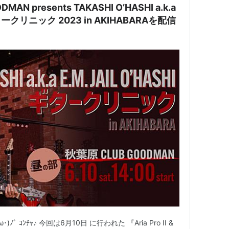
OODMAN presents TAKASHI O’HASHI a.k.a
 ギタークリニック 2023 in AKIHABARAを配信
ﾞ ｺﾝﾁｬ♪ 今回は6月10日 に行われた 『Aria Pro II &