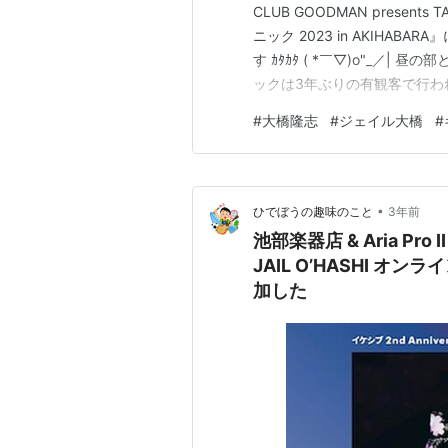
CLUB GOODMAN presents TA
ニック 2023 in AKIHA
す ｶﾀｶﾀ ( *￣▽)o"_／
ックは3年ぶりの有観客で行わ
(｡･ω･｡)ﾉ凸”ﾎﾟﾁｯ コロ
#
大橋隆志
#
ジェイル大橋
#
•
ひでぼうの趣味のこと
3年前
池部楽器店 & Aria Pro II 
JAIL O’HASHI 
加した