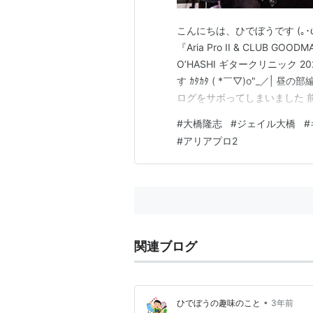
こんにちは、ひでぼうです (｡･ω
『Aria Pro II & CLUB GOODMA
O’HASHI ギタークリニック 2
す ｶﾀｶﾀ ( *￣▽)o"_／| 昼
ログをサボってしまいました 
く気になれませんでした・・・ _(º﹃
#
大橋隆志
#
ジェイル大橋
#
#
アリアプロ2
関連ブログ
•
ひでぼうの趣味のこと
3年前