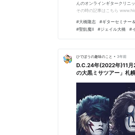
んのオンラインギタークリニッ
その時の記事はこちら www.hi
いという 大橋さんの一言から
#
大橋隆志
#
ギターセミナー
#
聖飢魔II
#
ジェイル大橋
#
•
ひでぼうの趣味のこと
3年前
D.C.24年(2022年)
の大黒ミサツアー」札