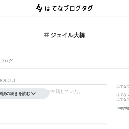
ジェイル大橋
連ブログ
おおはし
】
はてな
1985年から1987年まで在籍していた。
解説の続きを読む
はてな
はてな
Copyrig