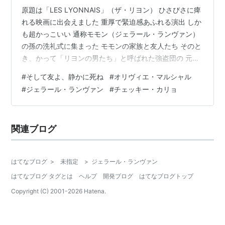
原題は「LES LYONNAIS」（ザ・リヨン） ひさびさに痺
れる映画に出会えました 重厚で緊迫感あふれる演出 しか
も超かっこいい 通称モモン（ジェラール・ランヴァン）
の孫の洗礼式に集まった モモンの家族と友人たち そのと
き、かって「リヨンの男たち」と呼ばれた強盗団の 元仲
間のセルジュ（チェッキー・カリョ）が 娘のリルと孫に
#
そして友よ、静かに死ね
#
オリヴィエ・マルシャル
会いに行き警察に捕ったという連絡がはいります モモン
#
ジェラール・ランヴァン
#
チェッキー・カリョ
と友人たち、リルの夫とその仲間はセルジュを救い出そ
うとし 見事成功ますが セルジュを追うスペインの麻薬組
織ゼルビブ一味からセルジュだけでなく モモンを含め
関連ブログ
「リヨンの男たち」元メンバーや家族までが 命を狙われ
ることになります…
はてなブログ
>
未指定
>
ジェラール・ランヴァン
はてなブログ タグとは
ヘルプ
開発ブログ
はてなブログトップ
Copyright (C) 2001-
2026
Hatena.