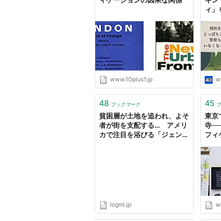
ィ」
抗か
ント
www.10plus1.jp
w
48
45
ブックマーク
貧困層が土地を追われ、よそ
東京
者が街を支配する… アメリ
寺─
カで注目を浴びる「ジェント
フィ
リフィケーション問題」とは
- ログミー[o_O]
logmi.jp
w