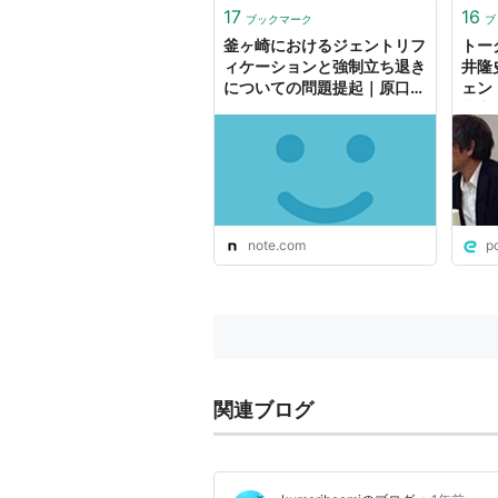
17
16
ブックマーク
ブ
釜ヶ崎におけるジェントリフ
トー
ィケーションと強制立ち退き
井隆
についての問題提起｜原口
ェン
剛
都市
紹介
note.com
p
関連ブログ