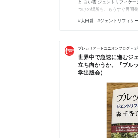
と 白い雲 ジェントリフィケーシ
つけの場所も、もうすぐ再開発
歴史と生まれ変わって始まる歴
#
太田愛
#
ジェントリフィケ
やきが悲しかった。
•
プレカリアートユニオンブログ
2
世界中で急速に進むジ
立ち向かうか。『ブル
学出版会）