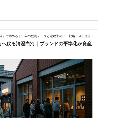
•
値」で締める｜11年の観測データと宅建士の出口戦略
4ヶ月前
街へ戻る清澄白河｜ブランドの平準化が資産