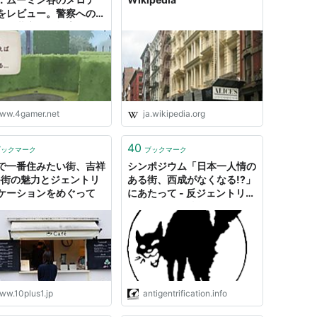
をレビュー。警察への抵
ら公共空間の模索，ジェ
リフィケーションまで
ww.4gamer.net
ja.wikipedia.org
40
ブックマーク
ブックマーク
で一番住みたい街、吉祥
シンポジウム「日本一人情の
─街の魅力とジェントリ
ある街、西成がなくなる!?」
ケーションをめぐって
にあたって - 反ジェントリフ
ィケーション情報センター
ww.10plus1.jp
antigentrification.info