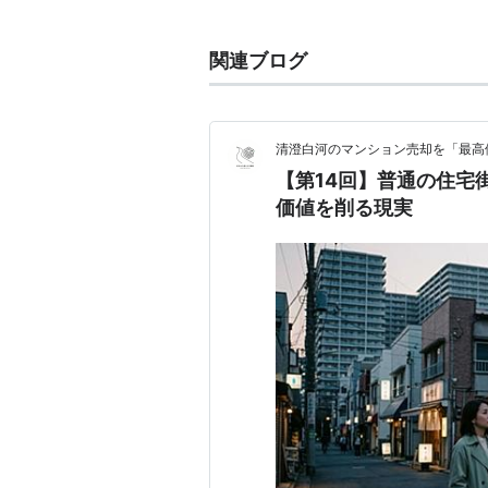
関連単語
関連ブログ
ジェントル
、
ジェントルマン
清澄白河のマンション売却を「最高
【第14回】普通の住宅
価値を削る現実