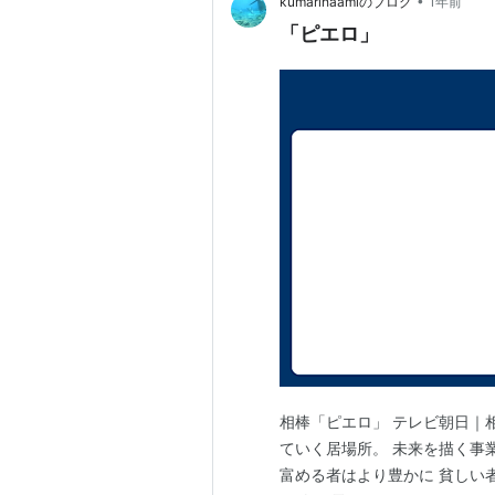
•
kumarihaamiのブログ
1年前
「ピエロ」
相棒「ピエロ」 テレビ朝日｜相棒
ていく居場所。 未来を描く事
富める者はより豊かに 貧しい