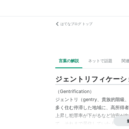
はてなブログ トップ
言葉の解説
ネットで話題
関
ジェントリフィケーシ
（Gentrification）
ジェントリ
（gentry、貴族的階
多く住む停滞した地域に、
高所得者
上昇し犯罪率が下がるなど治安が向
て、それまで居住していた人々が居