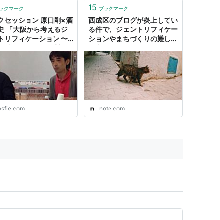
15
ックマーク
ブックマーク
クセッション 原口剛×酒
西成区のブログが炎上してい
史 「大阪から考えるジ
る件で、ジェントリフィケー
トリフィケーション 〜
ションやまちづくりの難しさ
は滅びるのか?」 感想・
を考えてみる｜のすけ
osfie.com
note.com