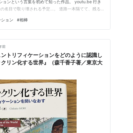
ョンという言葉を初めて知った作品。 youtu.be 行き
の名目で取り壊される予定…。 道路一本隔てて、残る
史。 もう戻ってこれない（家賃高騰後）、というつぶ
ーション
#
相棒
年前
ェントリフィケーションをどのように認識し
ックリン化する世界』（森千香子著／東京大