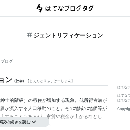
ジェントリフィケーション
連ブログ
ョン
(
社会
)
【
じぇんとりふぃけーしょん
】
はてな
はてな
級、紳士的階級）の
移住
が増加する現象。
低所得者層
が
はてな
層
が流入する
人口移動
のこと。その地域の地価等が
Copyrig
上することもあるが、家賃や税金が上がるなどし
解説の続きを読む
住できなくなる面がある。