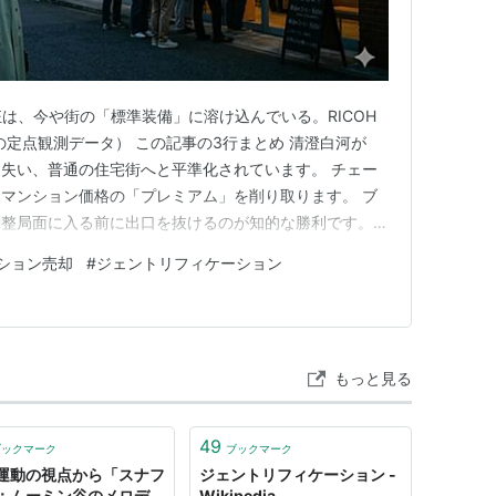
狂は、今や街の「標準装備」に溶け込んでいる。RICOH
の定点観測データ） この記事の3行まとめ 清澄白河が
失い、普通の住宅街へと平準化されています。 チェー
マンション価格の「プレミアム」を削り取ります。 ブ
調整局面に入る前に出口を抜けるのが知的な勝利です。
ションの「ブランド料」は今いくらか？ 清澄白河の成約上
ション売却
#
ジェントリフィケーション
しかし、街の平準化によりこのプレミアムは消失しつつあり
幻想が…
もっと見る
49
ブックマーク
ブックマーク
運動の視点から「スナフ
ジェントリフィケーション -
：ムーミン谷のメロデ
Wikipedia