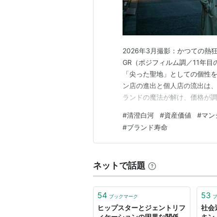
2026年3月撮影：かつての熱
GR（ポジフィルム調／11年目
「尖った聖地」としての個性を
ン店の進出と個人店の流出は、
ランドの魔法が解け、価格が
▶ 30秒診断：あなたのマン
#
清澄白河
#
資産価値
#
マン
限は坪450万〜500万円。
#
ブランド寿命
ます。「オシャレな街」という
ネットで話題
54
53
ブックマーク
ヒップスターとジェントリフ
社会
ィケーションの因果な関係
キン