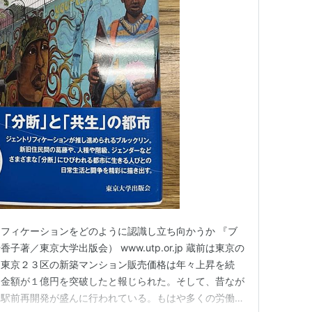
フィケーションをどのように認識し立ち向かうか 『ブ
著／東京大学出版会） www.utp.or.jp 蔵前は東京の
。東京２３区の新築マンション販売価格は年々上昇を続
均金額が１億円を突破したと報じられた。そして、昔なが
し駅前再開発が盛んに行われている。もはや多くの労働者