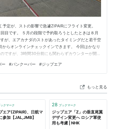
く予定が、ストの影響で急遽ZIPAIRにフライト変更。
が２回目です。 ５月の段階で予約取ろうとしたときは８月
ですが、エアカナダのストがあったタイミングだと若干空
間前からオンラインチェックインできます。 今回はかなり
したのですが、3時間30分前にも関わらずカウンターが開い
の時もそうですけど、ZIPAIRはカウンターオープンが
バー
#
バンクーバー
#
ジップエア
には無料Wifiがあります。 たくさんの人がアクセスす
もっと見る
28
ブックマーク
ブックマーク
エア(ZIPAIR)、日航マ
ジップエア「Z」の垂直尾翼
に参加【JAL,JMB】
デザイン変更へ ロシア軍使
用も考慮 | NHK