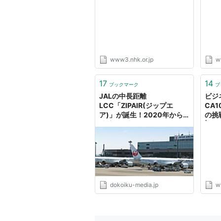
www3.nhk.or.jp
w
17
14
ブックマーク
ブ
JALの中長距離
ビジ
LCC「ZIPAIR(ジップエ
CA
ア)」が誕生！2020年から
の挑
就航 - 日本 - どこいく｜国
| N
内・海外旅行のおすすめ情報
メディア
dokoiku-media.jp
w