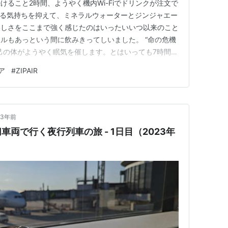
ること2時間、ようやく機内Wi-Fiでドリンクが注文で
やる気持ちを抑えて、ミネラルウォーターとジンジャエー
いしさをここまで強く感じたのはいったいいつ以来のこと
ルもあっという間に飲みきってしいました。 “命の危機
己の体がようやく眠気を催します。とはいっても7時間半
、偏西風に乗ってくる帰りは5時間40分しかかかりませ
ア
#
ZIPAIR
、太陽の昇る気配で目を覚ましました。遮るものが何も
のボタンを押し…
3年前
両で行く夜行列車の旅 - 1日目（2023年