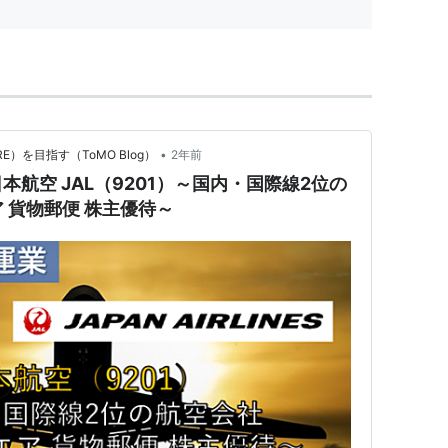
•
）を目指す（ToMO Blog）
2年前
航空 JAL（9201）～国内・国際線2位の
ア 貨物郵便 株主優待～