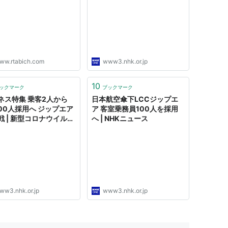
ww.rtabich.com
www3.nhk.or.jp
10
ックマーク
ブックマーク
ネス特集 乗客2人から
日本航空傘下LCCジップエ
100人採用へ ジップエア
ア 客室乗務員100人を採用
戦 | 新型コロナウイルス
へ | NHKニュース
HKニュース
ww3.nhk.or.jp
www3.nhk.or.jp