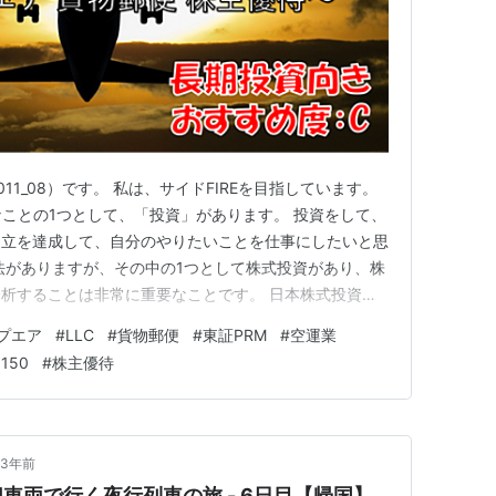
011_08）です。 私は、サイドFIREを目指しています。
なことの1つとして、「投資」があります。 投資をして、
自立を達成して、自分のやりたいことを仕事にしたいと思
法がありますが、その中の1つとして株式投資があり、株
析することは非常に重要なことです。 日本株式投資を
、以下の四季報になります。 お持ちでない方は、以下
プエア
#
LLC
#
貨物郵便
#
東証PRM
#
空運業
勧めします。 リンク 銘柄の事業内容は？、業績はどう
150
#
株主優待
3年前
車両で行く夜行列車の旅 - 6日目【帰国】