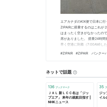
エアカナダのKIX便で日本に行
ZIPAIRに搭乗するのはこれ
はまったく空きがなかったの
席がありました。 搭乗24時
早く空港に到着（7:00AM)
ていました。 前回チェックイン
#
ZIPAIR
#
ZIPAIR バンクー
早くてありがたいですね。 機内
るためか、ネット…
ネットで話題
136
35
ブックマーク
ＪＡＬ 新ＬＣＣ名は「ジッ
ジップ
プエア」 来年の就航目指す |
イル
NHKニュース