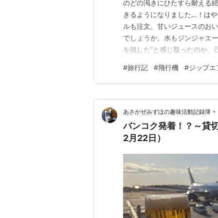
のどの渇きにひたすら耐える続け
きるようになりました…！は
ルも注文。甘いジュースのお
でしょうか。水もジンジャエー
を脱した”と感じ取ったのか、
かかった成田→バンコクに対し
#
旅行記
#
飛行機
#
ジップエ
ん。2時間ほど眠ったところで
ない、美しい夜明けです。 窓
•
あさかぜみずほの趣味活動記録簿
バンコク発着！？～貸切車
2月22日）