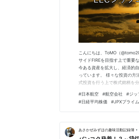
こんにちは、ToMO（@tomo2
サイドFIREを目指す上で重要
今ある資産を拡大し、経済的
っています。 様々な投資の方
式投資を行う上で株式銘柄を分
される方の必需品といえるのが
#
日本航空
#
航空会社
#
ジッ
から購入して読まれることをお
#
日経平均株価
#
JPXプライム
か？、配当はいくらなのか？…
•
あさかぜみずほの趣味活動記録簿
バンコク発着！？～貸切