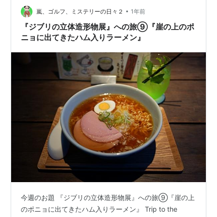
子どもの学費のために 働いている人もいる…
•
嵐、ゴルフ、ミステリーの日々２
1年前
『ジブリの立体造形物展』への旅⑨『崖の上のポ
ニョに出てきたハム入りラーメン』
今週のお題 『ジブリの立体造形物展』への旅⑨『崖の上
のポニョに出てきたハム入りラーメン』 Trip to the