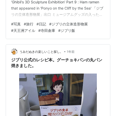
'Ghibli's 3D Sculpture Exhibition' Part 9 : Ham ramen
that appeared in 'Ponyo on the Cliff by the Sea' 「ジブ
リの立体造形物展」出口 ミュージアムグッズの入った別
売りのショッパー 特典チケットにより入場できる水上レ
#
写真
#
旅行
#
日記
#
ジブリの立体造形物展
ストラン 水中をイメージしているのか、やや暗めの照明
#
天王洲アイル
#
寺田倉庫
#
ジブリ飯
となっています。 宗介のポンポン船 となりの森のソーダ
とクリームソーダ 作中に登場したイメージそのままの”ハ
ム入りラー…
•
うみだぬきの楽しいこと探し。
1年前
ジブリ公式のレシピ本。グーチョキパンの丸パン
焼きました。