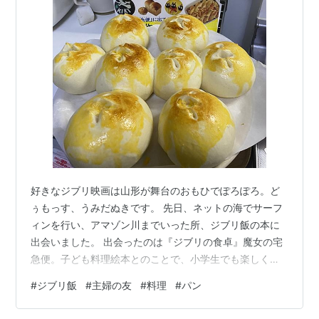
好きなジブリ映画は山形が舞台のおもひでぽろぽろ。ど
ぅもっす、うみだぬきです。 先日、ネットの海でサーフ
ィンを行い、アマゾン川までいった所、ジブリ飯の本に
出会いました。 出会ったのは『ジブリの食卓』魔女の宅
急便。子ども料理絵本とのことで、小学生でも楽しく読
めるような絵本でした。しかし、料理のレシピはちゃん
#
ジブリ飯
#
主婦の友
#
料理
#
パン
としてます。主婦の友社さんから出てますから間違いな
いです。 早速、映画に出てくるグーチョキパン屋さんの