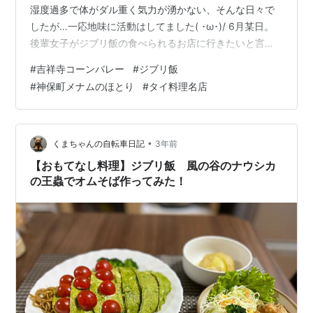
湿度過多で体がダル重く気力が湧かない、そんな日々で
したが…一応地味に活動はしてました( ･ω･)/ 6月某日。
後輩女子がジブリ飯の食べられるお店に行きたいと言う
ので一緒に行ってきたり。 tabelog.com 個人的感想、星
#
吉祥寺コーンバレー
#
ジブリ飯
のみで。 接客…★★★☆☆ お店の雰囲気…★★★★★
#
神保町メナムのほとり
#
タイ料理名店
味・メニュー…★★★☆☆ 私の斜め前にトトロが鎮座し
てお迎え。とってもかわいいお店でした☆ 食べる前の写
真タイムが忙しい（笑）。地元の野菜を使ったサラダが
おいしかった。ホワイトソースが苦手な私はお料理を眺
•
くまちゃんの自転車日記
3年前
めて満足しつつ、後…
【おもてなし料理】ジブリ飯 風の谷のナウシカ
の王蟲でオムそば作ってみた！