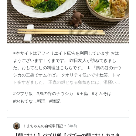
※本サイトはアフィリエイト広告を利用しています おは
ようございます！くまです。 昨日友人が訪ねてきまし
た。おもてなしの料理はこちらです。 ↓ 『風の谷のナウ
シカの王蟲でオムそば』 クオリティ低いですね笑。トマ
ト多すぎました。 王蟲の殻となる卵焼きには、湯掻いた
ほうれん草をミキサーでペースト状にして加えました。
#
ジブリ飯
#
風の谷のナウシカ
#
王蟲
#
オムそば
焼きそばを包んだらオムそばの出来上がりです。 ポイン
#
おもてなし料理
#
雑記
トは、卵焼きの切り方と配置で王蟲らしさを出すことで
す！ 友人は王蟲だと気づいてくれましたが、反応がイマ
イチでした。ちょっと残念^^; 王蟲と言い張るくまに、
「王蟲はこれだよ。色が違うよ」と画像を見せられまし
•
くまちゃんの自転車日記
3年前
た。 こんなリアルな王蟲のオム…
【朝ごはん】ジブリ飯『パズーの朝ごはんカスタ