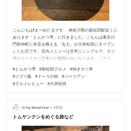
こんにちは❗️まーめたるです。 神奈川県の新松田駅近くに
あります「とんかつ雫」に行きました。こちらは東京の
門前仲町に本店を構える「丸七」が大井松田にオープン
したお店です。店内メニューは非常にシンプルで、カツ
丼かロースカツ定食の２種類のみになります。（テイク
アウトもやってます。） 卓上には「柚子胡椒」と「山椒
#
とんかつ雫
#
新松田グルメ
#
焼きカツ丼
入りの塩」があります🧂 看板メニューは「焼きカツ丼」
#
ジブリ飯
#
ドーラの肉
#
ジベリアン
のようで「揚げてない」と店頭にアピールされていたの
#
グルメレビュー
#
大井松田
で、私も焼きカツ丼を注文することにしました。 この日
は暑かった為、お冷として出される冷たい緑茶がとても
美味しく何杯も飲んでいると🍵 ・・・・・・・🍵
・・・・・・🍵 ・・・・・🍵 きました！…
•
in my blood river
3年前
トムヤンクンをめぐる旅など