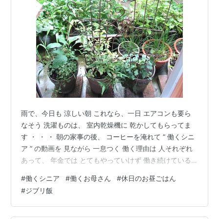
雨で、今日も 涼しい朝 これなら、一日 エアコンも要ら
なそう 洗濯ものは、 室内乾燥機に 乾かしてもらってま
す ・ ・ ・ 朝の家事の後、 コーヒーを淹れて “ 働くシニ
ア ” の動画を 見ながら 一息つく 働く理由は 人それぞれ
あって、 年金では とてもやっていけず 働き続けている
人もいれば・・ 生きがいや、元気のもとに なっている人
#
働くシニア
#
働くお母さん
#
休日のお昼ごはん
もいる この辺の事情は、 子どもを持つ 働くお母さんと
#
ジブリ飯
も よく 似ている 私の周りのお母さんたちは ほとんどの
人が 外で 働いているけれど、 仕事が 好きだったり 自分
のお小遣いのために 働いている人もいれば、 生活費や