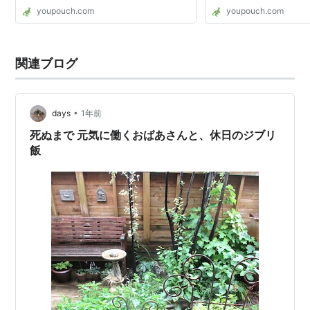
youpouch.com
youpouch.com
関連ブログ
•
days
1年前
死ぬまで 元気に働くおばあさんと、休日のジブリ
飯