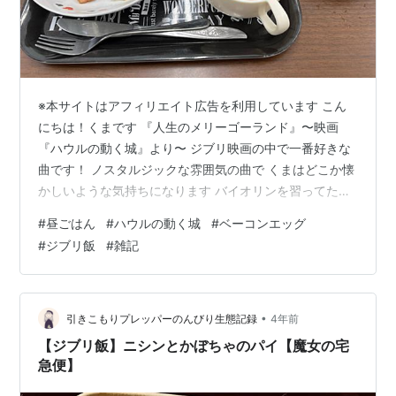
※本サイトはアフィリエイト広告を利用しています こん
にちは！くまです 『人生のメリーゴーランド』〜映画
『ハウルの動く城』より〜 ジブリ映画の中で一番好きな
曲です！ ノスタルジックな雰囲気の曲で くまはどこか懐
かしいような気持ちになります バイオリンを習ってたと
きに弾いたことがありますが 弦楽器にピッタリな曲です
#
昼ごはん
#
ハウルの動く城
#
ベーコンエッグ
もう何年も弾いてないので弾けないです笑 ジブリの映画
#
ジブリ飯
#
雑記
に出てくるご飯を作ってみたいな！ 『ハウルのベーコン
エッグ』 という訳で作ってみようと思います！！！ 材料
厚切りベーコン 卵 塩胡椒 今日は給料日なので特別に卵2
個使います♪ フライパンでベーコン焼いて 卵を投入〜
•
引きこもりプレッパーのんびり生態記録
4年前
youtubeで…
【ジブリ飯】ニシンとかぼちゃのパイ【魔女の宅
急便】