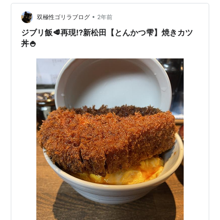
丸パンを作りました。パン屋さんのお兄さん好き。 レシ
•
ピ通りに作りました。軽量しまして、イースト菌混ぜ
双極性ゴリラブログ
2年前
て、バター混ぜて、 発行させて、コロコロこねて、卵を
ジブリ飯🥩再現⁉️新松田【とんかつ雫】焼きカツ
塗って、焼きました。 上手に焼けてますかね…
丼🍚