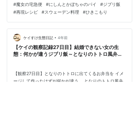
たのでタラにしました) 1パック かぼちゃ 小さいのを半分
#
魔女の宅急便
#
にしんとかぼちゃのパイ
#
ジブリ飯
くらい パイシート 4枚 エリンギなどきのこ類 100g たま
#
再現レシピ
#
スウェーデン料理
#
ひきこもり
ねぎ 1つ バター 小麦粉40~50g 牛乳 600ml コンソメ 大
さじ1 塩胡椒 砂糖 1つまみ(隠し味) オレガノ、パセリ、
バジルなどのハーブ類 チーズ 飾り用のオリーブの実 た
まご 作り方 １、かぼちゃ、たまねぎ、…
•
ケイすけ生態日記
4年前
【ケイの観察記録27日目】結婚できない女の生
態：何かが違うジブリ飯～となりのトトロ風弁当
とその後の簡単おつまみレシピ２選～
【観察27日目】となりのトトロに出てくるお弁当を イメ