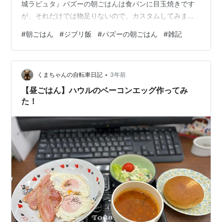
城ラピュタ』パズーの朝ごはんは食パンに目玉焼きです
が、それだけでは物足りないので、カスタムしてみまし
た。 ① 食パンにマヨネーズを塗ってチーズをパラパ
#
朝ごはん
#
ジブリ飯
#
パズーの朝ごはん
#
雑記
ラ。ハムを３枚のせてトースターで軽く焼きます。 ②
目玉焼きを作ります。 ③ ①に②をのせてできあがり。
仕上げにマジックソルトをかけました。 アピール強めの
•
ウインナーはおまけです。 ポイントは目玉焼きの焼き加
くまちゃんの自転車日記
3年前
減ですね。焼きすぎないようにしましょう！ 食べやすさ
【昼ごはん】ハウルのベーコンエッグ作ってみ
は考えていません笑。見た目重視で…
た！