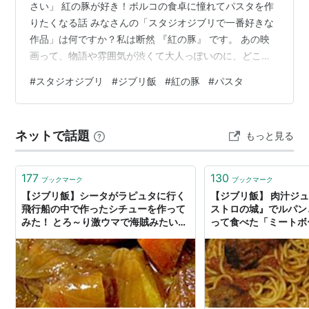
さい」 紅の豚が好き！ポルコの食卓に憧れてパスタを作
りたくなる話 みなさんの「スタジオジブリで一番好きな
作品」は何ですか？私は断然 『紅の豚』 です。 あの映
画って、物語や雰囲気が渋くて大人っぽいのに、どこか
ユーモアもあってクセになるんですよね。特に印象に残
#
スタジオジブリ
#
ジブリ飯
#
紅の豚
#
パスタ
っているのが、ポルコが仲間たちと囲む パスタやワイン
の食卓シーン。シンプルなんだけど、あの雰囲気を見て
いると「自分でもパスタを山盛り作って食べたい！」っ
ネットで話題
もっと見る
て気持ちになるんです。 ポルコのパスタ＝大人の憧れ ジ
ブリ作品って食べ物のシーンがどれも美味しそうに描か
れてますけど、『紅の豚』はちょっと…
177
130
ブックマーク
ブックマーク
【ジブリ飯】シータがラピュタに行く
【ジブリ飯】 肉汁ジュ
飛行船の中で作ったシチューを作って
ストロの城』でルパン
みた！ とろ～り激ウマで海賊みたいに
って食べた「ミートボ
がっついてしまうよ♪
ィ」を作ってみたよ！