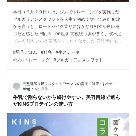
本日（６月２９日）は、ジムでトレーニングを実施した
ブルガリアンスクワットを人生で初めてやってみた 結論
から言うと、ロードバイク乗りにはかなり相性が良い種
目だと感じた 朝は5：00起き 前夜寝つきが悪く、寝不足
である 寝たという実感がまったくなかった 安静時心拍
_49 06.29_起床時の体重 先週の84ｋｇ台に一瞬入ったの
#
男子ごはん
#
鮭弁
#
牛ステーキ
は、幻だったのであろう 朝・昼ごはん 06.29_朝ごはん
#
ジムトレーニング
#
ブルガリアンスクワット
06.29_昼ごはん みそ汁の具はナス スープジャーにナスみ
そ汁は合わなかった トロトロになりすぎてしまう そうい
う食感が好きな方はいるであろうが・・・ 職場では、軽
元塾講師→現フルタイムワーママの育児・健康・お金の
度熱中症の作業員が出た 少し休んで、OS-1を２…
•
blog
4ヶ月前
牛乳で割らないから続けやすい。美容目線で選ん
だKINSプロテインの使い方