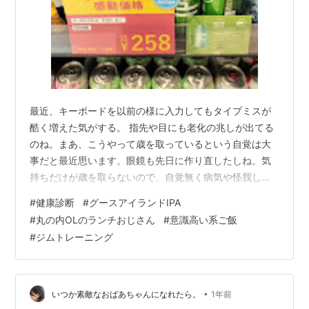
最近、キーボードを以前の様に入力してもタイプミスが
酷く増えた気がする。 指先や目にも老化の兆しが出てる
のね。まあ、こうやって歳を取っているという自覚は大
事だと最近思います。眼鏡も先日に作り直したしね。気
持ちだけが歳を取らないので、自覚無く病気や怪我した
りする人を最近たくさん見ます。 そんな僕の会社では、
#
健康診断
#
グースアイランドIPA
年甲斐もなくイキり倒すおじさん（平成生まれにもいる
#
丸の内OLのランチおじさん
#
意識高い系ご飯
から驚き）が多いですし、先日の健康診断の結果でも、
#
ジムトレーニング
うちの会社の30代～40代はCより上の判定がいない… ち
なみに私は便潜血以外はA判定。（こればっかりは暫くは
仕方なし） その事でも彼らは「俺は太く短く生きるから
大丈夫っす！」みたいに言う。 そんな…
•
いつか素敵なおばあちゃんになれたら。
1年前