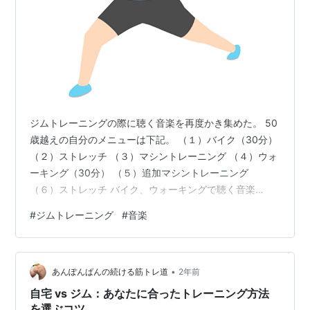
ジムトレーニングの際に聴く音楽を再度かき集めた。 50
歳越えの自分のメニューは下記。 （１）バイク（30分）
（２）ストレッチ （３）マシントレーニング （４）ウォ
ーキング（30分） （５）追加マシントレーニング
（６）ストレッチ バイク、ウォーキングで聴く音楽
◆A・RA・SHI（ARASHI） ◆謎（小松未歩） ◆ROCK
#
ジムトレーニング
#
音楽
IT DOWN（m.o.v.e） ◆BAD（Michael Jackson）
◆The wat you make me feel（Michael Jackson）
◆Thriller（Michael Jackson） ◆Good Time（Owl &
•
Carly Rae…
あんぽんぱんの続ける筋トレ道
2年前
自宅 vs ジム：あなたに合ったトレーニング方法
を選ぶコツ