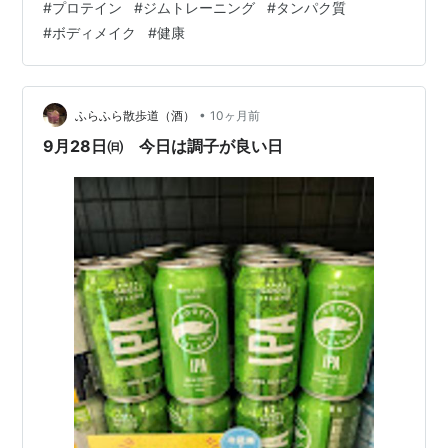
#
プロテイン
#
ジムトレーニング
#
タンパク質
間が終わってしまい筋肉がつきにくいとトレーナーさん
#
ボディメイク
#
健康
からアドバイスがあり、昨年途中からは下半身のみ1時間
の日→上半身のみ1時間の日を交互に繰り返すのをベース
とし、たまに有酸素運動の日を気分転換に入れることに
しています。でも、下半身のみ、上半身のみ、とすると
•
ふらふら散歩道（酒）
10ヶ月前
しっかりその部位で運動した感があって…
9月28日㈰ 今日は調子が良い日