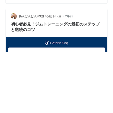
にせず、自分のペースで取り組める。 時間の節約：移動
時間が不要。 限界 負荷調整が限られる：器具の種類や重
量が限られる。 継続が難しい場合がある：自宅ではモチ
•
あんぽんぱんの続ける筋トレ道
2年前
ベーションの維持が課題。 ジムトレ…
初心者必見！ジムトレーニングの最初のステップ
と継続のコツ
初めてのジム、何をすればいいの？ ジム初心者にとっ
て、最初のトレーニング内容を決めるのは難しいもの。
ここでは、初めてジムを利用する際に覚えておきたいマ