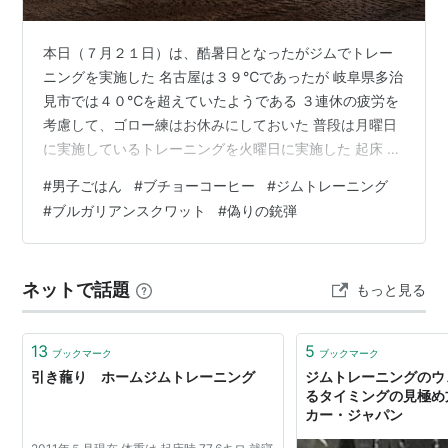
本日（７月２１日）は、酷暑日となったがジムでトレー
ニングを実施した 名古屋は３９℃であったが 岐阜県多治
見市では４０℃を超えていたようである ３連休の疲労を
考慮して、ゴロー練はお休みにしておいた 普段は月曜日
に実施しているトレーニングを火曜日に実施した 起床 朝
は5：30起き 前夜、床で1：00ころまで寝ていた影響で
#
男子ごはん
#
ブチョーコーヒー
#
ジムトレーニング
まったくもって、スッキリしない そのまま休もうかとも
#
ブルガリアンスクワット
#
偽りの銃弾
思ったが、仕事にはいくことに・・・ 安静時心拍
_51bpm よくはないのだが、酷くもない・・・ 07.21_起
床時の体重 つ、ついに・・・ いってしまった、87ｋｇ
ネットで話題
もっと見る
本当に笑えなくなってきた 朝ごはん 07.21_朝ごはん 寝
坊…
13
5
ブックマーク
ブックマーク
引き蘢り ホームジムトレーニング
ジムトレーニングのウ
るタイミングの見極め方
カー・ジャパン