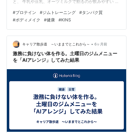
と、 牛乳や豆乳、オーツミルクで割るのが飲みやすい カ
ロリーや糖質が意外と高い トレーニングをしていないと
#
プロテイン
#
ジムトレーニング
#
タンパク質
意味がなさそう（自分はトレーニングをしているので必
#
ボディメイク
#
健康
#
KINS
須ですが🤣） そんなイメージがありました。 そんな中
で、「これは位置づけが違うな」と感じたのがKINS（キ
ンズ）のプロテインでした。 近年、グッと色んなメーカ
ーから様々なプロテインが販売されるようになり、健康
•
キャリア散歩道 ～いままでとこれから～
6ヶ月前
志向にも配慮したものまで沢山…
激務に負けない体を作る。土曜日のジムメニュー
を「AIアレンジ」してみた結果