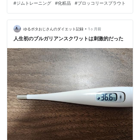
#
ジムトレーニング
#
化粧品
#
ブロッコリースプラウト
わたしと同じ軽めの錘を使ってる。 この日、5種目やっ
たのですが、 やはりこれが入ってました・・・・。 必死
に持ち上げていたら、 「力を入れる時に息を吐きましょ
•
う」と注意を受けて。 力を入れると血圧がぐんと上がる
ゆるポタおじさんのダイエット記録
1ヶ月前
んですよね。 怖い、怖い。 それでも、10回の3セットの
人生初のブルガリアンスクワットは刺激的だった
中で、 …