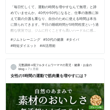
「毎日忙しくて、運動の時間を増やすなんて無理」と諦
めていませんか。40代や50代になると、仕事の激務に加
えて親の介護も重なり、自分のために使える時間は本当
に限られてきます。平日の睡眠時間が5時間程度という過
酷な状況では、ジムに行くことすら高いハードルに感じ
てしまうのは当然です。 私も今、仕事の環境が厳しさを
#
ジムトレーニング
#
50代の健康
#
タイパ
増す中で、いかに効率よく体力を維持するかに知恵を絞
#
時短ダイエット
#
AI活用術
っています。白内障の手術から2か月が経ち、ようやく本
格的に動けるようになりました。そこで今週から、日曜
日のハードな格闘技系メニューに備えつつ、痩身効果も
元塾講師→現フルタイムワーママの育児・健康・お金の
狙える「土曜日の時短アレンジメニュー」を検討してみ
•
blog
7ヶ月前
ました。 今回は最新のAIであるGemi…
女性の1時間の運動で筋肉量を増やすには？