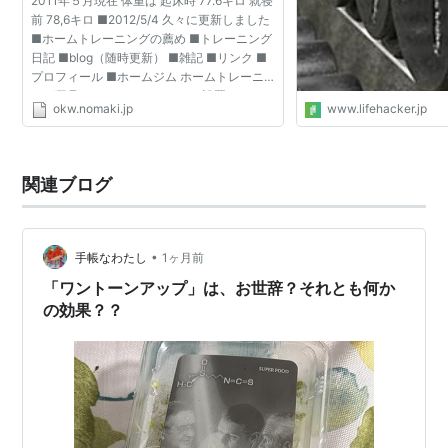
2011年５月現在 体重は 起床時 77.6キロ 就寝
前 78,6キロ ■2012/5/4 久々に更新しました
■ホームトレーニングの薦め ■トレーニング
日記 ■blog（随時更新） ■雑記 ■リンク ■
プロフィール ■ホームジム ホームトレーニ
ング用品 セイフティー・バーの設置について
okw.nomaki.jp
www.lifehacker.jp
防音防振 パワーラック バーベルセット比較
シャフト トレー...
関連ブログ
•
手帳なわたし
1ヶ月前
「ワントーンアップ」は、お世辞？それとも何か
の効果？？