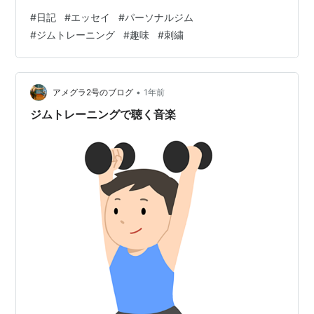
もやっと」というレベルは初めてである。座るのも、起
#
日記
#
エッセイ
#
パーソナルジム
き上がるのも非常に痛い。筋繊維をぶっ壊したせいか
#
ジムトレーニング
#
趣味
#
刺繍
（？）食欲もこの３日間酷かった。マクドナルドのセッ
ト食べても「足りない！」みたいな。エネルギーをく
れ！！高カロリーが欲しい！！昨日なんて午前と午後で
チョコパイを２つ食べた。おかげで今日はちょっと脂肪
•
アメグラ2号のブログ
1年前
が増した気がして、節制している。（極端。）しかし筋
ジムトレーニングで聴く音楽
肉痛…