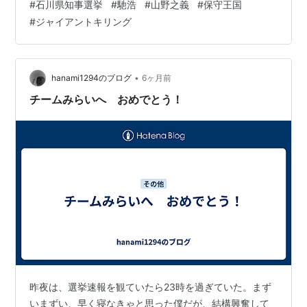
#
石川県知事選挙
#
馳浩
#
山野之義
#
保守王国
県民による引導である。 1. 「正論」という名の孤立：司
#
ジャイアントキリング
令塔と現場の距離 震災対応において、馳氏の初動は厳し
く批判された。しかし、行政実務の裏側を知る者からす
れば、彼の振る舞いには一理ある。 発災直後、知事が県
庁という司令塔に籠もり、2次避難のスキーム構築や国と
•
hanami1294のブログ
6ヶ月前
の予算交渉に奔走するのは、マネ…
チームみらいへ おめでとう！
昨夜は、選挙速報を観ていたら23時を過ぎていた。まず
いまずい、早く寝なきゃと思った僕だが、結構興奮して