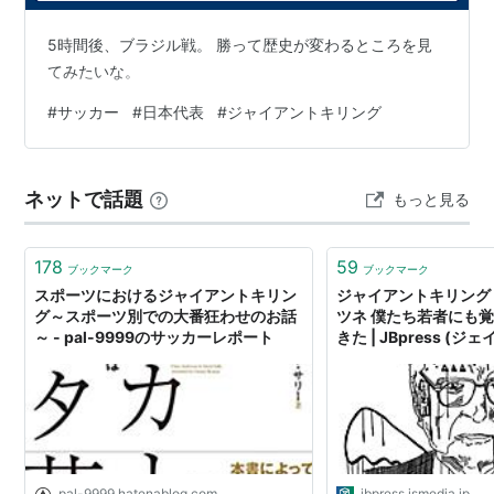
アニメーション制作：
スタジオディーン
5時間後、ブラジル戦。 勝って歴史が変わるところを見
制作：総合ビジョン
てみたいな。
制作・著作：ＮＨＫ
#
サッカー
#
日本代表
#
ジャイアントキリング
キャスト
達海猛：関智一
ネットで話題
もっと見る
椿大介：水島大宙
村越茂幸：置鮎龍太郎
178
59
ブックマーク
ブックマーク
ルイジ吉田：小野大輔
スポーツにおけるジャイアントキリン
ジャイアントキリング
後藤恒生：川島得愛
グ～スポーツ別での大番狂わせのお話
ツネ 僕たち若者にも
～ - pal-9999のサッカーレポート
きた | JBpress (
永田有里：浅野真澄
URL
http://www3.nhk.or.jp/anime/giantkilling/
ジャイアントキリング
pal-9999.hatenablog.com
jbpress.ismedia.jp