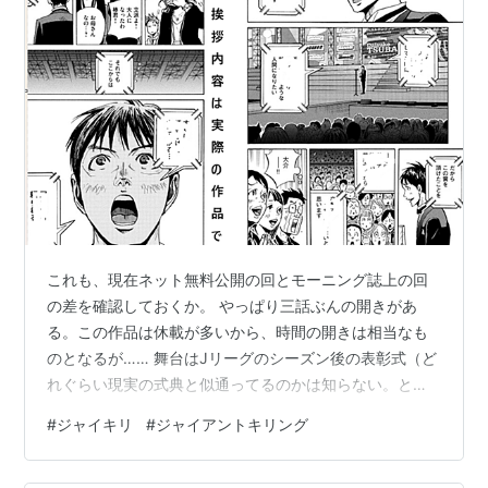
これも、現在ネット無料公開の回とモーニング誌上の回
の差を確認しておくか。 やっぱり三話ぶんの開きがあ
る。この作品は休載が多いから、時間の開きは相当なも
のとなるが…… 舞台はJリーグのシーズン後の表彰式（ど
れぐらい現実の式典と似通ってるのかは知らない。とい
うかそういう表彰式が現実にあるのかもわからない）
#
ジャイキリ
#
ジャイアントキリング
comic-days.comcomic-days.com で、そもそもの大前
提なんだけど、自分はスト―リーの中で「シーズン終