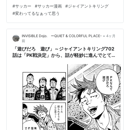
て、明日が第2戦のチュニジア戦です この1か月間は寝不
#
サッカー
#
サッカー漫画
#
ジャイアントキリング
足な毎日を過ごす方も多いのではないでしょうか 僕もス
#
変わってるなぁって思う
ポーツは好きなので、ワールドカップで盛り上がりたい
のですが、早朝の試合は起きられるかどうか不安です
（実は初戦のオランダ戦も起きたら6時すぎだったので後
•
INVISIBLE Dojo. ーQUIET & COLORFUL PLACE-
4ヶ月
半の途中からしか見れなかった・・・） さて、ワールド
前
カップ期間はサッカーブーム…
「遊びだろ 遊び」～ジャイアントキリング702
話は「PK戦決定」から、話が軽妙に進んでとても
「らしかった」。