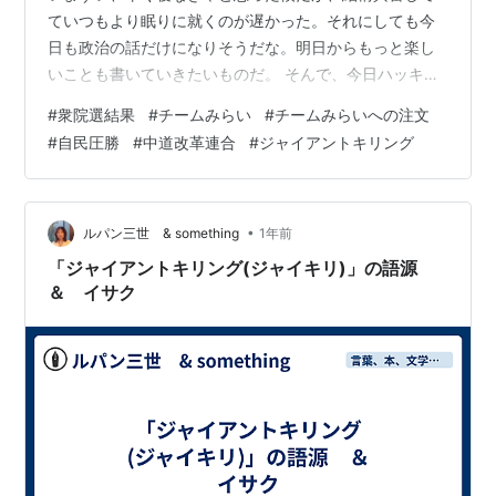
ていつもより眠りに就くのが遅かった。それにしても今
日も政治の話だけになりそうだな。明日からもっと楽し
いことも書いていきたいものだ。 そんで、今日ハッキリ
とした結果が分かったわけだが、チームみらいは下馬評
#
衆院選結果
#
チームみらい
#
チームみらいへの注文
通り、いやそれを超えて11議席を獲得した。安野党首は
#
自民圧勝
#
中道改革連合
#
ジャイアントキリング
当初、「5議席は取りたい」って言ってたから、万々歳だ
ろう。僕は（希望的観測で）10議席は取ってほしいと書
いたが、それをも上回った。 つまり、世間がそれだけチ
ームみらいに期待をかけたということだ。どれくらい票
•
ルパン三世 & something
1年前
を集めたか調べてみよう。ヤフーニュース…
「ジャイアントキリング(ジャイキリ)」の語源
＆ イサク