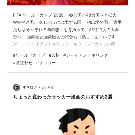
FIFA ワールドカップ 2026。 参加国が48カ国へと拡大。
W杯常連国、 久しぶりに出場する国、 初出場の国。 選手
たちはそれぞれの国の想いを背負って、4年に1度の大舞
台へ。 強豪国と強豪国との試合も白熱し、面白いです
が、 「ジャイアントキリング」もワールドカップの醍醐
味。 思えば、2022年のワールドカップでも、 世紀の番
#
ワールドカップ
#
W杯
#
ジャイアントキリング
狂わせと呼ばれた サウジアラビアがアルゼンチンに逆転
#
番狂わせ
#
サッカー
勝利した試合。 日本が欧州の二大強豪国ドイツ、スペイ
ンを破った試合。 スター軍団ベルギー完璧に封じ込んだ
モロッコの試合。 数々の劇的なドラマがありました。 牙
をむいたアンダードッグたちが次々と強豪を引き裂いて
•
すぎログ
2ヶ月前
いく姿は…
ちょっと変わったサッカー漫画のおすすめ2選