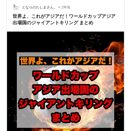
了、達海がETUの監督を一期で退任すると表明」となっ
•
たのを受けて「ああ、間もなく終了なんだ」と認識し、
となりのたしまさん。
2年前
まことに惜しみながらも、別れの言葉の準備をしていた
世界よ、これがアジアだ！ワールドカップアジア
が……たしかに日本サッ…
出場国のジャイアントキリング まとめ