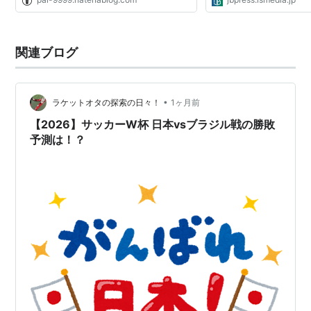
(
マンガ
)
【
じゃいあんときりんぐ
】
リスト::漫画作品タイトル
関連ブログ
原作
綱本将也
漫画
ツジトモ
「ジャイアント・キリング」（GIANT KILLING）とはサ
•
ラケットオタの探索の日々！
1ヶ月前
ッカー用語で「大物食い、金星」の意味。実力的には下
【2026】サッカーW杯 日本vsブラジル戦の勝敗
のチームが格上に勝利すること。
予測は！？
かつて選手として活躍したETU(イーストトウキョウユ
ナイテッド)に監督となって舞い戻った達海猛と、彼が
成長させる選手たちの物語。
講談社 週刊モーニング 2007年no.6より連載開始
原作者は週刊モーニング掲載の「U-31」と同じ人
「このマンガがすごい！2009」 ランキング オトコ