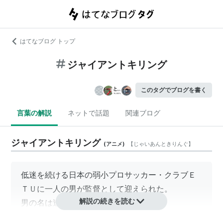
はてなブログ トップ
ジャイアントキリング
このタグでブログを書く
言葉の解説
ネットで話題
関連ブログ
ジャイアントキリング
(
アニメ
)
【
じゃいあんときりんぐ
】
低迷を続ける日本の弱小プロサッカー・クラブＥ
ＴＵに一人の男が監督として迎えられた。
解説の続きを読む
男の名は達海猛（たつみ たけし）。
イングランド５部のアマチュアクラブを、ＦＡカ