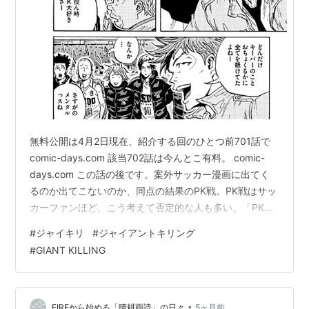
無料公開は4月2日現在、紹介する回のひとつ前701話で
comic-days.com 該当702話は今んとこ有料。 comic-
days.com この話の後です。案外サッカー漫画に出てく
るのか出てこないのか、同点の結果のPK戦。PK戦はサッ
カーファンほど、こう考えて否定的な人も多い。「PK戦
の結果は、本当のサッカーの実力と無関係じゃない
#
ジャイキリ
#
ジャイアントキリング
か！」と。 ジャイキリ PK戦 だけど、やるしかないわけ
#
GIANT KILLING
で…んで、タッツミーはこう呼びかける。 ジャイキリ
702 PK戦決定 もう700話を越して、読者も含めて選手の
個性が手に取るようにわかる。そこから始まる寸劇の面
白さ（笑） じゃキリ702ただ、この作品ならで…
•
FIREから始める「晴耕雨読」の日々
5ヶ月前