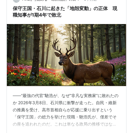
保守王国・石川に起きた「地殻変動」の正体 現
職知事が1期4年で敗北
――“最強の代官”馳浩が、なぜ“非凡な実務家”に敗れたの
か 2026年3月8日、石川県に衝撃が走った。自民・維新
の推薦を受け、高市首相自らが応援に乗り出すという
「保守王国」の総力を挙げた現職・馳浩氏が、僅差でそ
の座を追われたのだ。これは単なる政局の推移ではな
い。昭和から続く「中央直結型リーダーシップ」への、