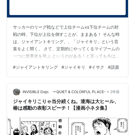
サッカーのリーグ戦などで上位チームvs下位チームの対
戦の時、下位が上位を倒すことが、ままある！ そんな時
は、ジャイアントキリング、、「ジャイキリ」という言
葉をよく聞く。 さて、定期的にやってくるマイブームの
一つに世界史を学ぶ というのがある！と言っても今は、
関連動画を見て楽しむ程度のものだがw YouTube『セピ
#
ジャイアントキリング
#
ジャイキリ
#
イサク
#
語源
アのゼロから歴史塾』の「旧約聖書 歴史編」を聞いてい
たら、この「ジャイキリ」に出くわした！それによる
と、、 紀元前1000年頃のイスラエル王国でのこと。３メ
•
ートルの巨人ゴリアテの襲来に手を焼いていたサウル王
INVISIBLE Dojo. ーQUIET & COLORFUL PLACE-
2年前
に退治を名乗り出た羊飼いダビデは、投石で見事ゴリア
ジャイキリこりゃ当分続くね。達海は大ヒール、
テに命中させ、倒した。この逸…
椿は感動の表彰スピーチ！【漫画小ネタ集】