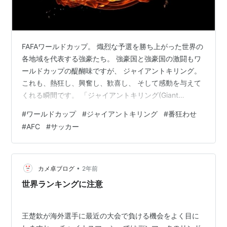
FAFAワールドカップ。 熾烈な予選を勝ち上がった世界の
各地域を代表する強豪たち。 強豪国と強豪国の激闘もワ
ールドカップの醍醐味ですが、 ジャイアントキリング。
これも、熱狂し、興奮し、歓喜し、 そして感動を与えて
くれる瞬間です。 「ジャイアントキリング(Giant
Killing)」とは、 主にスポーツにおいて、格下が格上に勝
#
ワールドカップ
#
ジャイアントキリング
#
番狂わせ
利することを指す表現である。 2022年のFIFAワールドカ
#
AFC
#
サッカー
ップにて、 日本が強豪ドイツ、スペインに逆転勝利した
ことは、 日本国民の記憶に刻まれ、サッカー史に残る偉
業となりました。 今回は、 ワールドカップで日本をはじ
め、アジアの出場国が起こしたジャイアントキリングを
•
カメ卓ブログ
2年前
紹…
世界ランキングに注意