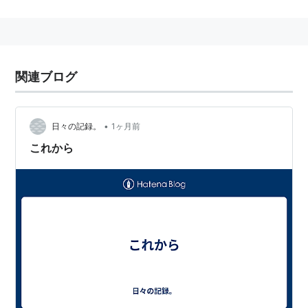
ップでベスト32に導き、プレミアリーグのクラブ
をギリギリまで追い詰めた手腕の人物だ。そんな
彼に古巣のクラブが白羽の矢を立てた訳だが、チ
ーム内は開幕前から騒動ばかり、果たしてこの起
関連ブログ
用は吉と出るか、凶と出るか!?
（公式サイトより）
•
日々の記録。
1ヶ月前
サッカー漫画。
これから
TVアニメ。2010年4月、NHK-BS2／ＢＳｈｉで放送
スタート予定。
スタッフ
原作：
ツジトモ
原案・取材協力：綱本将也
監督：
紅優
シリーズ構成：
川瀬敏文