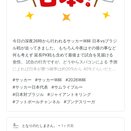
編３位
2010年、NHKのBSでアニメーションになった。
http://www9.nhk.or.jp/anime/giantkilling/
GIANT KILLING(1) (モーニング
今日の深夜26時から行われるサッカーW杯 日本vsブラジ
KC)
ル戦が迫ってきました。 もちろん今夜はその後の事など
作者:
ツジトモ,綱本将也
何も考えず 延長PK戦も含めて最後まで試合を見届ける
出版社/メーカー:
講談社
覚悟。 試合の行方ですが、どうやらスパコンによる 予測
発売日:
2007/04/23
によれば日本が勝つ確率は約20%から 40%ぐらいだと
メディア:
コミック
購入
: 8人
クリック
: 235回
か。 試合の序盤の入り方と先制点をどっちが獲る のかで
#
サッカー
#
サッカーW杯
#
2026W杯
この商品を含むブログ (313件) を見る
勝利の女神がどちらに微笑むのかだいぶ 変わってきそう
#
サッカー日本代表
#
サムライブルー
ですが、出来たら前半0-0で 折り返して、後半に日本お
#
日本対ブラジル
#
ジャイアントキリング
得意の猛攻で勝負 をかけるパターンで、なんとか延長PK
#
フットボールチャンネル
#
ブンデスリーガ
には いかず勝ち切れたらいいんですが。 勝負の世界は甘
くなく、そうそう思い通りの 展開になんてならないとは
思うのです…
•
となりのたしまさん。
1ヶ月前