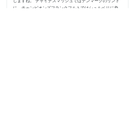
王楚欽が海外選手に最近の大会で負ける機会をよく目に
しますね。 チャイナスマッシュではデンマークのリンド
に、チャンピオンズフランクフルトではシュルベリに負
けています。ほとんどの人は王楚欽が勝つと思っていた
と思いますが、王楚欽の状態がどうというより、勝った
選手を評価してほしいですね！ （去年もチャンピオンズ
#
世界ランキング
#
下剋上
#
ジャイアントキリング
フランクフルトではリンユンジュに負けてるからこの大
会の相性が悪いのかな？） また、様々なスポーツで最近