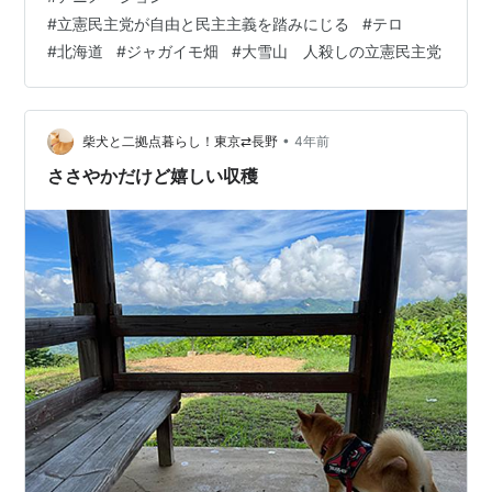
人殺しの立憲民主党が乗った赤い悪魔の日本共産党の戦
#
立憲民主党が自由と民主主義を踏みにじる
#
テロ
車に当たり、爆発し戦車が破壊され真っ黒になり自由と
#
北海道
#
ジャガイモ畑
#
大雪山 人殺しの立憲民主党
民主主義の勝利の大画面が出てくる場面も出来ました。
それでは、その北海道のアイヌの人が自由と民主主義
の…
•
柴犬と二拠点暮らし！東京⇄長野
4年前
ささやかだけど嬉しい収穫