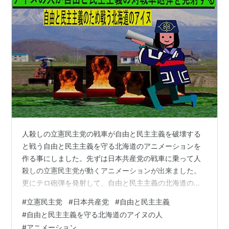
人殺しの立憲民主党の戦車が自由と民主主義を破壊する
と戦う自由と民主主義を守る北海道のアニメーションを
作る事にしました。先ずは日本共産党の戦車に乗って人
殺しの立憲民主党が動くアニメーションが出来ました。
更にテロ砲弾を発射して、自由と民主主義の北海道のジ
ャガイモ畑の大地で自由と民主主義を破壊する場面が出
#
立憲民主党
#
日本共産党
#
自由と民主主義
来ました。それに自由と民主主義を守る北海道のアイヌ
#
自由と民主主義を守る北海道のアイヌの人
の人が自由と民主主義の対戦車砲弾を対戦車砲で発射し
#
アニメーション