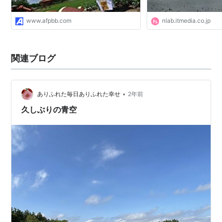
www.afpbb.com
nlab.itmedia.co.jp
関連ブログ
•
ありふれた毎日ありふれた幸せ
2年前
久しぶりの青空