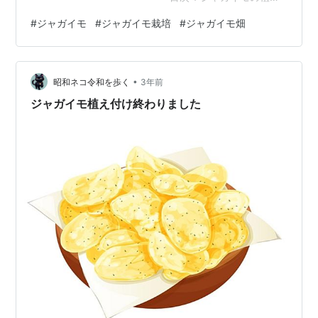
付け ーーーーーーーーーーーーーーーーーーーー 1 ジャ
#
ジャガイモ
#
ジャガイモ栽培
#
ジャガイモ畑
ガイモの植え付け 品目：じゃがいも(種芋) 品種：男爵、
キタアカリ 場所：地植え 状態：1日目 (積算温度：0℃)
[作業スケジュール] スタート 2024/03/16 | 1日目 植え付
•
け 2024/03/16 | 1日目ジャガイモ(男爵、キタアカリ)の
昭和ネコ令和を歩く
3年前
植え付けをしました…
ジャガイモ植え付け終わりました