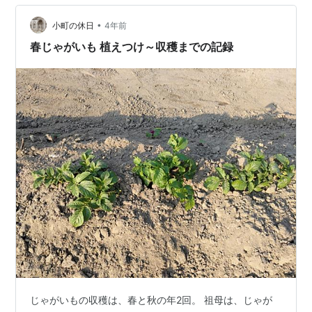
時間ほど外で作業したんだけど、帰ってぐっすり昼寝を
•
してしまったわ。 その間に旦那は、夏休み旅行の宿予約
小町の休日
4年前
をしていた。今年は豪華な旅行になりそうです。体力が
春じゃがいも 植えつけ～収穫までの記録
持つか心配なんですけどー。
じゃがいもの収穫は、春と秋の年2回。 祖母は、じゃが