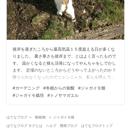
彼岸を過ぎたころから最高気温１５度超える日が多くな
りました。 暑さ寒さも彼岸まで、とはよく言ったもので
す。 温かくなると猫も活発になってやんちゃをしでかし
ます。 足場のないところからどうやって上がったのか？
降りられなくなったのでニャンニャカ、私らを呼んでい
ました。 細い音響設備がそばにあるのでそれを踏み台に
#
ガーデニング
#
冬眠からの覚醒
#
ジャガイモ畑
したようだけど、 降りる際のステップにするにはあまり
#
ジャガイモ栽培
#
トノサマガエル
にも頼りなく、 助けを呼ぶしかなくなった模様(￣▽￣;)
…。 三月初め種ジャガイモの話をいたしましたが('ω')
ノ、 mishablnc.hateblo.jp そろそろ植え付けていいだろ
はてなブログ
>
動植物
>
ジャガイモ畑
うということで、 畑とプランター両方にジャガイモの
はてなブログ タグとは
ヘルプ
開発ブログ
はてなブログトップ
植…