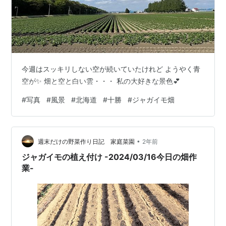
今週はスッキリしない空が続いていたけれど ようやく青
空が✨ 畑と空と白い雲・・・ 私の大好きな景色💕
#
写真
#
風景
#
北海道
#
十勝
#
ジャガイモ畑
•
週末だけの野菜作り日記 家庭菜園
2年前
ジャガイモの植え付け -2024/03/16今日の畑作
業-