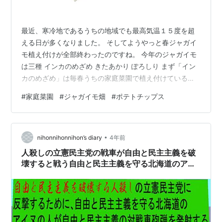
最近、寒冷地であるうちの地域でも最高気温１５度を超
える日が多くなりました。 そしてようやっと春ジャガイ
モ植え付けが全部終わったのですね。 今年のジャガイモ
は三種 インカのめざめ きたあかり ぽろしり まず「イン
カのめざめ」は毎春うちの家庭菜園で植え付けている定
番となったジャガイモです。 昨年度の記事にも書いてお
#
家庭菜園
#
ジャガイモ畑
#
ポテトチップス
ります。 mishablnc.hateblo.jp 果肉が黄色でホクホク甘
いので栗じゃがとも呼ばれる品種です。 次に「きたあか
り」 今春はこの品種を一番たくさん植え付けました。 家
•
庭菜園のジャガイモの品種としては「男爵」「メークイ
nihonnihonnihon’s diary
4年前
ン」の次に定番で、ホームセンターでも良く扱われてい
人殺しの立憲民主党の戦車が自由と民主主義を破
る品種で…
壊すると戦う自由と民主主義を守る北海道のアニ
メーション（６）