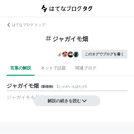
はてなブログ トップ
ジャガイモ畑
このタグでブログを書く
言葉の解説
ネットで話題
関連ブログ
ジャガイモ畑
(
動植物
)
【
じゃがいもばたけ
】
ジャガイモ
を栽培する畑
解説の続きを読む