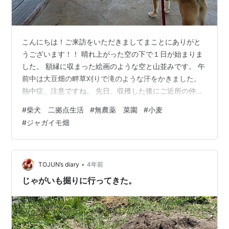
こんにちは！ご来訪をいただきましてまことにありがと
うございます！！ 晴れ上がった空の下で１日が始まりま
した。 額縁に収まった絵画のような空と山並みです。 午
前中は大豆畑の畔草刈りで滝のような汗をかきました。
熱中症、注意ですね。 先日、収穫した後にご近所の仲良
しさんに脱穀していただいた我が家の小麦ズ。 本日「と
#
柴犬 二拠点生活
#
無農薬 菜園
#
小麦
うみ」にかけて頂いて、綺麗な玄麦になりました。 わず
#
ジャガイモ畑
かペットボトル数本分ですが、大事な収穫。 そのうち石
臼で引いて全粒粉にしたいと思います。 無農薬無肥料の
我が家の畑ですが、夏野菜がようやく実り始めました。
白なすさん。ツヤツヤ。 じゃがいも（キタアカリ）。収
•
TOJUN’s diary
4年前
穫はまだ先なのですが、一本倒れ…
じゃがいも掘りに行ってきた。