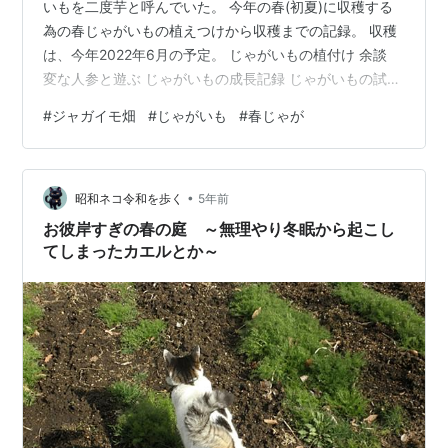
いもを二度芋と呼んでいた。 今年の春(初夏)に収穫する
為の春じゃがいもの植えつけから収穫までの記録。 収穫
は、今年2022年6月の予定。 じゃがいもの植付け 余談
変な人参と遊ぶ じゃがいもの成長記録 じゃがいもの試し
掘り じゃがいもの植付け 大きい種じゃがいもは2～3等分
#
ジャガイモ畑
#
じゃがいも
#
春じゃが
に切る。 芽が多く出てる所を残すようにして切り分け
る。 切ってる間に、じぃが土を掘る。 種イモの準備は私
と娘、土の準備はじぃの担当。 さすがじぃ！アッと言う
•
間にあんなところまで。 等間隔で肥料を置き、その間に
昭和ネコ令和を歩く
5年前
芽を上にして種じゃがいもを置く。今回の肥料は、アブ
お彼岸すぎの春の庭 ～無理やり冬眠から起こし
ラカス。 肥料は…
てしまったカエルとか～