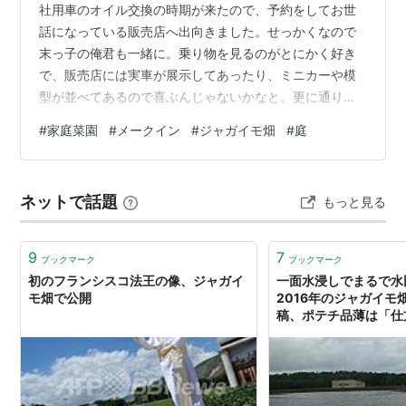
社用車のオイル交換の時期が来たので、予約をしてお世
話になっている販売店へ出向きました。せっかくなので
末っ子の俺君も一緒に。乗り物を見るのがとにかく好き
で、販売店には実車が展示してあったり、ミニカーや模
型が並べてあるので喜ぶんじゃないかなと。更に通り沿
いの店舗なので道行く車やバス、トラックも見放題と、
#
家庭菜園
#
メークイン
#
ジャガイモ畑
#
庭
彼にとっては素晴らしい場所に感じられると思います。
家庭菜園の植え付け じゃがいも（メークイン） 大きい種
芋はカットする 深さと間隔 種芋は上向きに植えるか下向
ネットで話題
もっと見る
きに植えるか 施肥、覆土 植え付け終了 家庭菜園の植え
付け 1週間ほど前にじゃがいもの植え付け場所を整備して
から不安定な天気が続いていたので…
9
7
ブックマーク
ブックマーク
初のフランシスコ法王の像、ジャガイ
一面水浸しでまるで水
モ畑で公開
2016年のジャガイモ
稿、ポテチ品薄は「仕方
らぼ