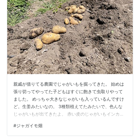
親戚が借りてる農園でじゃがいもを掘ってきた。 始めは
張り切ってやってた子どもはすぐに飽きて虫取りやって
ました。 めっちゃ大きなじゃがいも入っているんですけ
ど。生姜みたいなの。 3種類植えてたみたいで、色んな
じゃがいもが出てきたよ。 赤い皮のじゃがいもインカの
めざめ！！ 珍しいですよね。 昔、住んでたハイツの大家
#
ジャガイモ畑
さんがくれた事ある。初めての時はビビったけど、たま
にスーパーでも見るときあるわ。 食べ比べしよう！！ 2