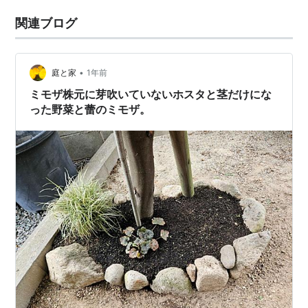
関連ブログ
•
庭と家
1年前
ミモザ株元に芽吹いていないホスタと茎だけにな
った野菜と蕾のミモザ。