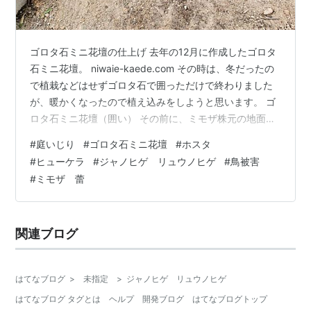
ゴロタ石ミニ花壇の仕上げ 去年の12月に作成したゴロタ
石ミニ花壇。 niwaie-kaede.com その時は、冬だったの
で植栽などはせずゴロタ石で囲っただけで終わりました
が、暖かくなったので植え込みをしようと思います。 ゴ
ロタ石ミニ花壇（囲い） その前に、ミモザ株元の地面を
そのまま囲っただけなので、花壇の底は踏み固められた
#
庭いじり
#
ゴロタ石ミニ花壇
#
ホスタ
真砂土の地面で、 真砂土（まさつち、まさど）：砂状の
#
ヒューケラ
#
ジャノヒゲ リュウノヒゲ
#
鳥被害
土壌で一般的に園芸や庭の敷土として利用されています
#
ミモザ 蕾
が、保肥力はありませんので、そのままでは植物の生育
には不十分です。 ミモザの根が露出する手前まで耕し、
植物の根が張れるよう土を柔らかくしておきました。 仕
関連ブログ
上げにゴロタ石で囲…
はてなブログ
>
未指定
>
ジャノヒゲ リュウノヒゲ
はてなブログ タグとは
ヘルプ
開発ブログ
はてなブログトップ