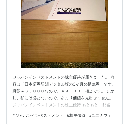
ジャパンインベストメントの株主優待が届きました。 内
容は「日本証券新聞デジタル版の3か月の購読券」です。
月額￥３，０００なので、￥９，０００相当です。 しか
し、私には必要ないので、あまり価値を見出せません。
ジャパンインベストメントの株主優待 もともと、配当金
とクオカードの優待狙いなので、使えないのは織り込み
#
ジャパンインベストメント
#
株主優待
#
ユニカフェ
済みです。 配当金は1株￥１６ｘ１００株＝￥１，６００
です。 ちなみに、ユニカフェの配当金も入りました。 １