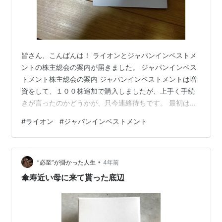
皆さん、こんばんは！ ライオンとジャパンインベストメ
ントの株主総会の案内が届きました。 ジャパンインベス
トメント株主総会の案内 ジャパンインベストメントは増
資をして、１００株追加で購入しましたが、上手く手続
きが言ったのかどうかが、只今連絡待ちです。 最初は含
み益だったのに、増資をした関係で１～２万円くらいの
#
ライオン
#
ジャパンインベストメント
含み損になってしまいました。 ライオンの株主総会の案
内 ライオンは買いのタイミングが悪く、１５万で買いま
した。 現在、１３万５千円くらいなので、１万５千円の
•
含み損です。 来年くらいから、１年保有しないと優待が
”必至”が掛かった人生
4年前
もらえなくなるそうです。 優待が到着したら、またご報
傘寿近い母に来て貰った底辺
告させていただきます。 本日はこ…