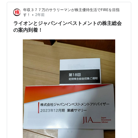
株￥８ｘ１００株＝￥８００です。 今月は３つか４つく
年収３７７万のサラリーマンが株主優待生活でFIREを目指
らい優待が届きました。 来月はどのくらい届くのか楽し
•
す！
2年前
みです。
ライオンとジャパンインベストメントの株主総会
の案内到着！