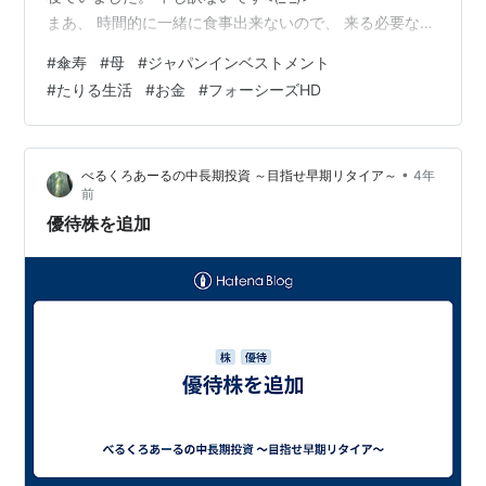
まあ、 時間的に一緒に食事出来ないので、 来る必要なし
と言うのが母の意見やったんやけどね。 だが、それでも
#
傘寿
#
母
#
ジャパンインベストメント
ね、 母に部屋まで来させておいて、 自分はベッドの中と
#
たりる生活
#
お金
#
フォーシーズHD
いうのはやはりね・・・・・。 母、もう80近いのよね(-
_-;) ・・・・・・・ パンや果物、お餅。 そして何故か、
葛根湯なんか貰ったよ。 インフルエンザ対策？ 後、また
•
べるくろあーるの中長期投資 ～目指せ早期リタイア～
4年
お金も貰ったよ・・・・。 年金生活者相手からね(>…
前
優待株を追加