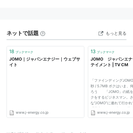
1993年に日鉱共石から社名変更。
2003年、電子材料部門を
日鉱マテリアルズ
に集約。
2004年、
日鉱
石油化学を吸収合併。コンビニの
「
am/pm
」も
ジャパンエナジー
傘下だったが外食大手
ネットで話題
の
レインズインターナショナル
に経営権を売却した。
もっと見る
2010年7月1日、合併により「
JX日鉱日石エネルギー
株
式会社」となった。
18
13
ブックマーク
ブックマーク
JOMO｜ジャパンエナジー｜ウェブサ
JOMO ジャパンエナジ
イト
テイメント | TV CM
「ファインディングJOMO」
秒 / 5.7MB ボクはい
ろう 「JOMO」の紙
クをするビジネスマン。
な"JOMO"に連れて行か
「干支リレー」編 60秒 / 9
www.j-energy.co.jp
www.j-energy.co.jp
4.87MB 2007年の新
ージ 干支がつなぐ 道をつ