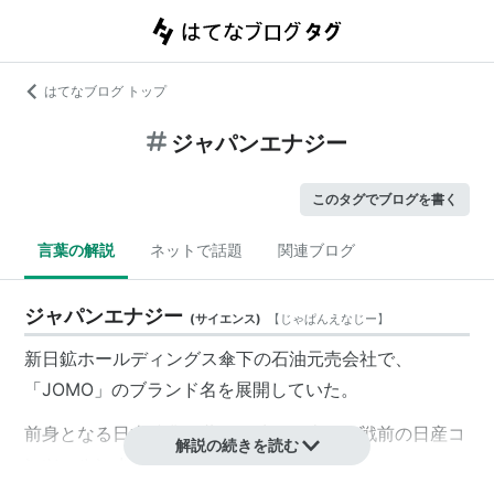
はてなブログ トップ
ジャパンエナジー
このタグでブログを書く
言葉の解説
ネットで話題
関連ブログ
ジャパンエナジー
(
サイエンス
)
【
じゃぱんえなじー
】
新日鉱ホールディングス
傘下の
石油元売
会社で、
「
JOMO
」のブランド名を展開していた。
前身となる
日本鉱業
や
共同石油
の歴史は、戦前の
日産コ
解説の続きを読む
ンツェルン
まで遡れる。