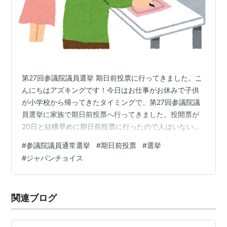
第27回参議院議員選挙 期日前投票に行ってきました。こ
んにちはアズキングです！今日はお仕事がお休みで子供
が小学校から帰ってきたタイミングで、第27回参議院議
員選挙に家族で期日前投票へ行ってきました。投開票が
20日と結構早めに期日前投票に行ったので人はいないか
なと思いましたが、意外にチラホラですが投票に来られ
#
参議院議員通常選挙
#
期日前投票
#
選挙
ている方いらっしゃいました。7月20日に予定がある方は
#
ジャパンチョイス
早めに期日前投票に行きましょう。どこに入れたって変
わらないではなく、みんなの投票で変えていきましょ
う。投票率が上がらないと団体票でいつもの政治団体に
関連ブログ
なり、テレビに向かって文句を言い続けなければならな
い状況は変わりません。もし、どこに入れた…