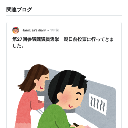
関連ブログ
•
HamUsa’s diary
1年前
第27回参議院議員選挙 期日前投票に行ってきま
した。