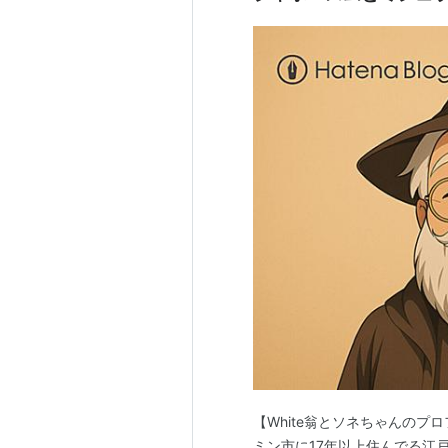
【White翁とソネちゃんのプ
ミン市に17年以上住んでる江