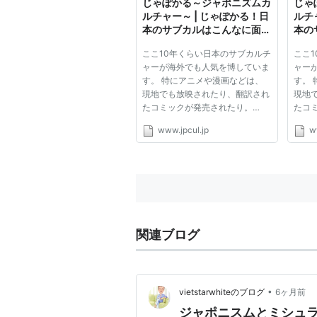
じゃぽかる～ジャポニズムカ
じゃ
ルチャー～ | じゃぽかる！日
ルチ
本のサブカルはこんなに面白
本の
いんだから！
いん
ここ10年くらい日本のサブカルチ
ここ
ャーが海外でも人気を博していま
ャー
す。 特にアニメや漫画などは、
す。
現地でも放映されたり、翻訳され
現地
たコミックが発売されたり。
たコ
>>Read more
>>Re
www.jpcul.jp
w
関連ブログ
•
vietstarwhiteのブログ
6ヶ月前
ジャポニスムとミシュ