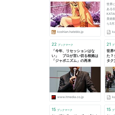
ペー
世界
ある
KAT
美術館
ら5月
す。
koshian.hateblo.jp
k
す。
プ・
191
22
21
ブックマーク
ブ
リュ
「今年、リセッションはな
世界
り棚：.
い」 プロが言い切る根拠は
た？
「ジャポニズム」の再来
タク
kat
論
www.itmedia.co.jp
k
15
15
ブックマーク
ブ