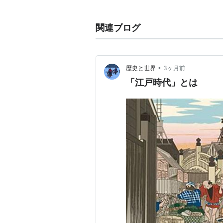
運動である。
欧米ではルネサンスに匹敵する、西
関連ブログ
の一つの段階として見られている。
などをきっかけに、日本美術（浮世
ル・ヌーヴォーの作家たちに影響を
•
歴史と世界
3ヶ月前
「江戸時代」とは