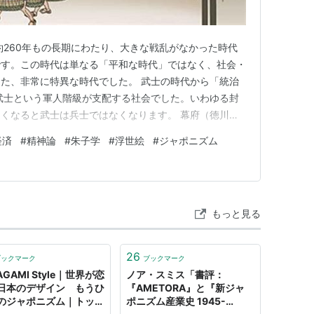
約260年もの長期にわたり、大きな戦乱がなかった時代
です。この時代は単なる「平和な時代」ではなく、社会・
た、非常に特異な時代でした。 武士の時代から「統治
武士という軍人階級が支配する社会でした。いわゆる封
くなると武士は兵士ではなくなります。 幕府（徳川幕
代や武家諸法度などの制度によって戦争の芽を摘み取りま
経済
#
精神論
#
朱子学
#
浮世絵
#
ジャポニズム
士」から「官僚」へと変わり、社会は安定へと向かいま
権力と経済の分…
もっと見る
26
ブックマーク
ブックマーク
AGAMI Style｜世界が恋
ノア・スミス「書評：
日本のデザイン もうひ
『AMETORA』と『新ジャ
のジャポニズム｜トップ
ポニズム産業史 1945-