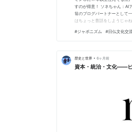
すのが得意！ ソネちゃん：AIア
翁のブログパートナーとして一緒
はちょっと昔話をしようじゃね
ね、どんな話？ワクワクする！✨
#
ジャポニズム
#
日仏文化交
よ。そこで初めて日本の浮世
ネだのドガだの、当時…
•
歴史と世界
6ヶ月前
資本・統治・文化――