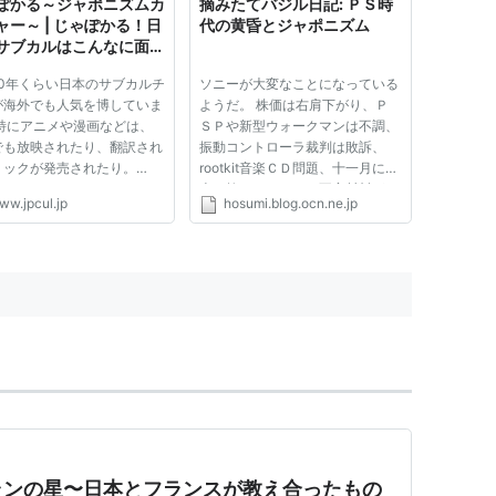
ぽかる～ジャポニズムカ
摘みたてバジル日記: ＰＳ時
ャー～ | じゃぽかる！日
代の黄昏とジャポニズム
サブカルはこんなに面白
だから！
10年くらい日本のサブカルチ
ソニーが大変なことになっている
が海外でも人気を博していま
ようだ。 株価は右肩下がり、Ｐ
 特にアニメや漫画などは、
ＳＰや新型ウォークマンは不調、
でも放映されたり、翻訳され
振動コントローラ裁判は敗訴、
ミックが発売されたり。
rootkit音楽ＣＤ問題、十一月に発
ad more
売を控えたＰＳ３は不安材料がも
ww.jpcul.jp
hosumi.blog.ocn.ne.jp
りだくさん・・・。まさにボロボ
ロだ。 特に、最後のＰＳ３は莫
大な開発費がかかっているだけ
に、失敗すると、ＳＣＥはおろか
本...
ランの星〜日本とフランスが教え合ったもの