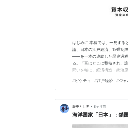
はじめに 本稿では、一見する
論、日本の江戸経済、19世紀
――を一本の連続した歴史過程
る。「富はどこに蓄積され、誰
問いを軸に、経済構造・統治原
ィの r > g トマ・ピケティ
#
ピケティ
#
江戸経済
#
ジャ
> g ここで r は資本収益
る社会では、 労働よりも資本
•
歴史と世界
8ヶ月前
海洋国家「日本」：鎖