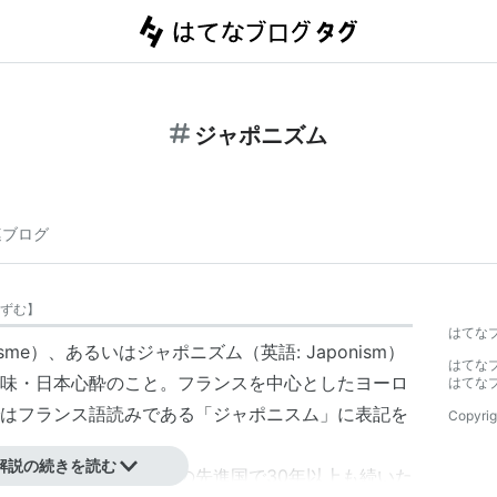
ジャポニズム
連ブログ
ずむ
】
はてな
sme）、あるいはジャポニズム（英語: Japonism）
はてな
味・日本心酔のこと。フランスを中心としたヨーロ
はてな
はフランス語読みである「ジャポニスム」に表記を
Copyrig
解説の続きを読む
ではなく、当時の全ての先進国で30年以上も続いた