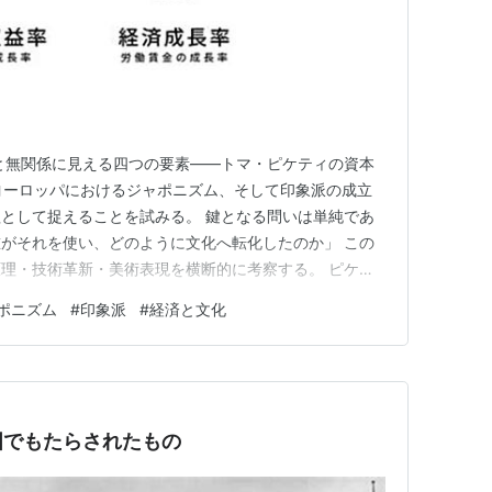
と無関係に見える四つの要素――トマ・ピケティの資本
ヨーロッパにおけるジャポニズム、そして印象派の成立
として捉えることを試みる。 鍵となる問いは単純であ
がそれを使い、どのように文化へ転化したのか」 この
理・技術革新・美術表現を横断的に考察する。 ピケテ
は『21世紀の資本』において、以下の不等式を提示した。 r
ポニズム
#
印象派
#
経済と文化
率、g は経済成長率である。この不等式が長期にわたり成立す
が…
国でもたらされたもの