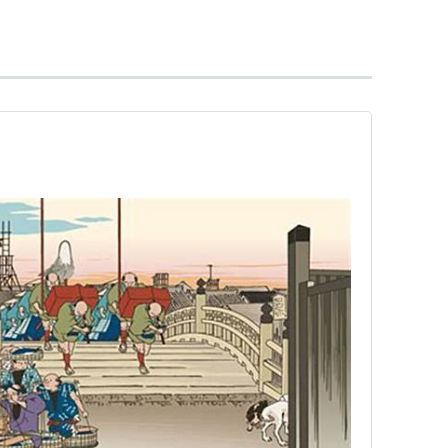
洋近代的な美意識と科学的見地の、大きな変革運動
特に19世紀中頃の万国博覧会（国際博覧会）へ出品
絵、琳派、工芸品など）が注目され、印象派やアー
与えた。