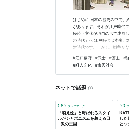
はじめに 日本の歴史の中で、
があります。それが江戸時代
経済・文化が独自の形で成熟し
の時代」へ 江戸時代は本来、
建時代です。しかし、戦争がな
府）は武力を抑制し、参勤交
#
江戸幕府
#
武士
#
藩主
#
した。 その結果、武士は「兵
#
町人文化
#
市民社会
す。 封建制 - Wikipedia 
ネットで話題
585
50
ブックマーク
「萌え絵」と呼ばれるスタイ
KAT
ルがジャポニズムを超える日
した
- 狐の王国
とつ