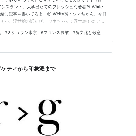
シスタント。大学出たてのフレッシュな若者🌸 White
に記事を書いてるよ！😊 White翁：ソネちゃん、今日
ぇか。浮世絵の話だぜ。 ソネちゃん：浮世絵！🎨 いい
 White翁：昔よ、1867年のパリ万博ってのがあって
流
#
ミシュラン東京
#
フランス農業
#
食文化と敬意
絵がヨーロッパに大量に出たんだ。そしたらゴッホだのモ
ピケティから印象派まで