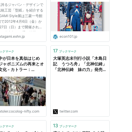
ジ
2020』」（2022年5月31
に誇るジャパン・デザインで
日）
伝統工芸「型紙」を紹介する
AGAMI Style展は三菱一号館
で2012年4月6日（金）か
27日（日）まで開催されま
その後京都と三重に巡回しま
atagami.exhn.jp
econ101.jp
作品画像左から：フィリッ
ウォルフェルス 化粧箱
6年 王立美術歴史博物館、ブ
17
ックマーク
ブックマーク
ッセル／エミール・ガレ 飾
中が日本を真似はじめ
大塚英志未刊行小説「木島日
..
ジャポニズムの再来とオ
記 うつろ舟」「北神伝綺」
文化 - カトラー：
「北神伝綺 妹の力」発売中
olerのマーケティング言
on Twitter: "フランスにはジ
ャパンエキスポの周辺とかに
日本の資金目当てのフランス
人がいて、あぶく銭ばらまく
日本も悪いが群がるフランス
人と共犯で海外の「日本スゴ
イ」は作られていく。で、彼
atoler.cocolog-nifty.com
twitter.com
らのアニメジャポニズムに沿
った「日本」を語ったりしな
13
いといけ…
ックマーク
ブックマーク
https://t.co/xxsZ4LhdBJ"