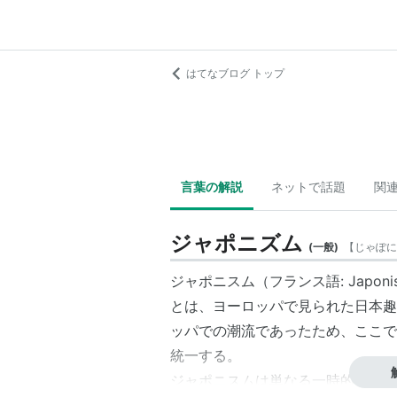
はてなブログ トップ
言葉の解説
ネットで話題
関
ジャポニズム
(
一般
)
【
じゃぽに
ジャポニスム（フランス語: Japoni
とは、ヨーロッパで見られた日本趣
ッパでの潮流であったため、ここで
統一する。
ジャポニスムは単なる一時的な流行