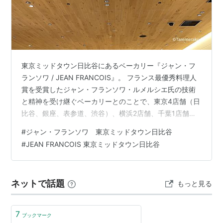
東京ミッドタウン日比谷にあるベーカリー『ジャン・フ
ランソワ / JEAN FRANCOIS』。 フランス最優秀料理人
賞を受賞したジャン・フランソワ・ルメルシエ氏の技術
と精神を受け継ぐベーカリーとのことで、東京4店舗（日
比谷、銀座、表参道、渋谷）、横浜2店舗、千葉1店舗展
開されています。（2024年4月現在） （本店がフランス
#
ジャン・フランソワ 東京ミッドタウン日比谷
にあるわけではなく、あくまで日本のベーカリーで
#
JEAN FRANCOIS 東京ミッドタウン日比谷
す。） 個人的に高級ショッピングモールに入っているベ
ーカリーの中では一番好きなベーカリーなので、紹介し
ます。 感想・オススメ度 ★★★★☆ オススメ度は星４.
ネットで話題
もっと見る
５です。 味の満足度は？ ★★★★★ 雰囲気・清潔感
は？ ★★★★☆ …
7
ブックマーク