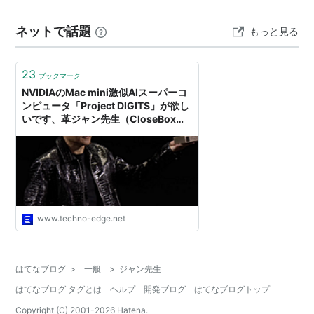
ネットで話題
もっと見る
23
ブックマーク
NVIDIAのMac mini激似AIスーパーコ
ンピュータ「Project DIGITS」が欲し
いです、革ジャン先生（CloseBox） |
テクノエッジ TechnoEdge
www.techno-edge.net
はてなブログ
>
一般
>
ジャン先生
はてなブログ タグとは
ヘルプ
開発ブログ
はてなブログトップ
Copyright (C) 2001-
2026
Hatena.