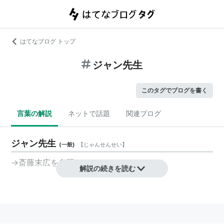
はてなブログ トップ
ジャン先生
このタグでブログを書く
言葉の解説
ネットで話題
関連ブログ
ジャン先生
(
一般
)
【
じゃんせんせい
】
→斎藤末広を参照
解説の続きを読む