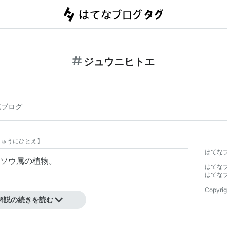
ジュウニヒトエ
連ブログ
じゅうにひとえ
】
はてな
ソウ属の植物。
はてな
はてな
Copyrig
解説の続きを読む