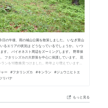
 今日の午後、雨の城山公園を散策しました。 いなぎ里山
いるエリアの状況は どうなっているでしょうか。 いつ
ます。 バイオネスト周辺をズーミングします。 野草保
。 フタリシズカの大群落を中心に保護しています。 花
ンランを10数株見つけました。昨年より増えています。
林が明るくなったためと思われます。 ジュウニヒトエ
ジャー
#
フタリシズカ
#
キンラン
#
ジュウニヒトエ
まだ綺麗です。 散策路周辺の樹木をウォッチング。 サ
ツリバナ
ジ色のヤマ…
もっと見る