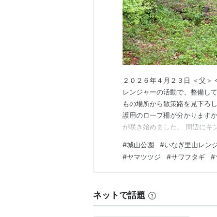
２０２６年４月２３日 ＜父＞
レンジャーの活動で、整備して
もの場所から散策路を見下ろし
護用のロープ柵が分かりますか
が咲き始めました。 周辺にキ
ナラ枯れで樹木伐採され、雑木
#
城山公園
#
いなぎ里山レン
は終わりかけですが、この花は
#
ヤマツツジ
#
サワフタギ
#
ワフタギが満開です。 オレン
ネットで話題