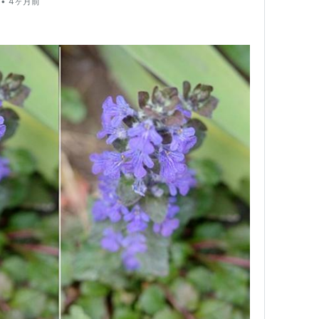
•
4ヶ月前