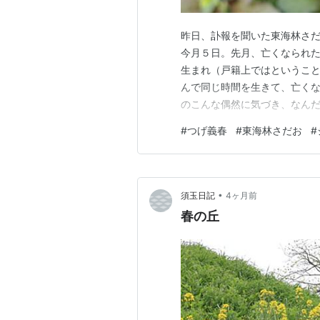
昨日、訃報を聞いた東海林さだお
今月５日。先月、亡くなられたつ
生まれ（戸籍上ではということ
んで同じ時間を生きて、亡くな
のこんな偶然に気づき、なんだ
ガ家は、他に、永島慎二さん
#
つげ義春
#
東海林さだお
#
ん、江利チエミさん。 昨日と
エ。 シソ科キランソウ属の多
•
須玉日記
4ヶ月前
春の丘