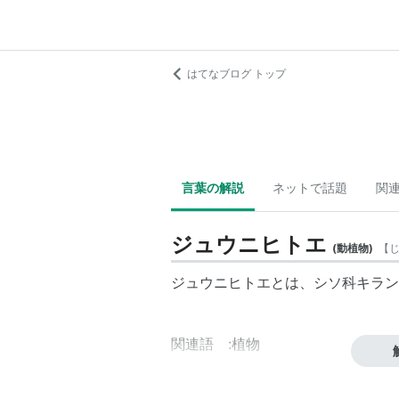
はてなブログ トップ
言葉の解説
ネットで話題
関
ジュウニヒトエ
(
動植物
)
【
ジュウニヒトエ
とは、シソ科キラン
関連語 :植物