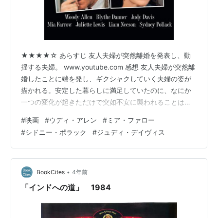
★★★★☆ あらすじ 友人夫婦が突然離婚を発表し、動
揺する夫婦。 www.youtube.com 感想 友人夫婦が突然離
婚したことに端を発し、ギクシャクしていく夫婦の姿が
描かれる。安定した暮らしに満足していたのに、なにか
一つの変化が起きただけで突如不安に襲われることはあ
る。当然だと思い込んでいたものが当然ではなかったこ
#
映画
#
ウディ・アレン
#
ミア・ファロー
とに気付き、当たり前だと思っていたものすべてを疑心
#
シドニー・ポラック
#
ジュディ・デイヴィス
暗鬼の目で見るようになってしまうからだろう。 主人公
の妻が友人夫婦の離婚にオーバー過ぎるリアクションを
見せたのもそれが原因と言える。起きるべきでないこと
が起きてしまったと感じている。彼女が残念に思う気持
•
BookCites
4年前
ちは理解できるが、だからと言…
「インドへの道」 1984