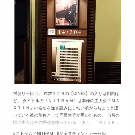
封切り三日目。 席数１２９の【CINE2】の入りは四割ほ
ど。 タイトルの〔ＮＩＴＲＡＭ〕は本作の主人公『ＭＡ
ＲＴＩＮ』の名前を逆さ読みにし幼い頃からちょっと違
っている彼の蔑称として同級生等が用いたもの。 当然の
様に本人はその呼称を嫌っている。 また、「ＲＥＤＲＵ
Ｍ ＲＥＤＲＵＭ」と呟いていた少年の一家が悲惨な体験
#
ニトラム／NITRAM
#
ジャスティン・カーゼル