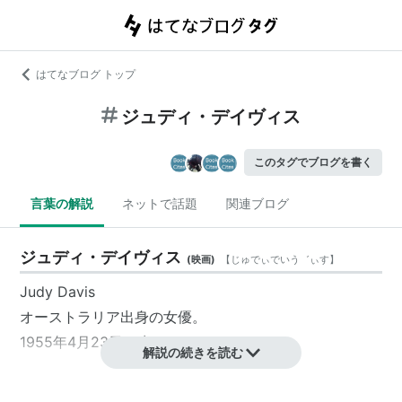
はてなブログ トップ
ジュディ・デイヴィス
このタグでブログを書く
言葉の解説
ネットで話題
関連ブログ
ジュディ・デイヴィス
(
映画
)
【
じゅでぃでいう゛ぃす
】
Judy Davis
オーストラリア
出身の
女優
。
1955年4月23日、生まれ。
解説の続きを読む