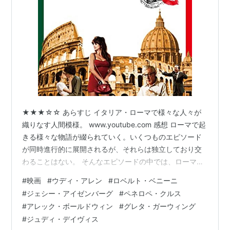
★★★☆☆ あらすじ イタリア・ローマで様々な人々が
織りなす人間模様。 www.youtube.com 感想 ローマで起
きる様々な物語が綴られていく。いくつものエピソード
が同時進行的に展開されるが、それらは独立しており交
わることはない。 そんなエピソードの中では、ローマで
暮らそうと田舎からやって来た新婚夫婦の話が面白かっ
#
映画
#
ウディ・アレン
#
ロベルト・ベニーニ
た。妻は道に迷ってイタリアのセクシーな二枚目俳優と
#
ジェシー・アイゼンバーグ
#
ペネロペ・クルス
出会い、その帰りを待っていた夫は手違いで娼婦と知り
#
アレック・ボールドウィン
#
グレタ・ガーウィング
合う。この二枚目俳優が全然イケメンではなく、髪の薄
#
ジュディ・デイヴィス
い小太りの普通のおじさんにしか見えないのだが、出会