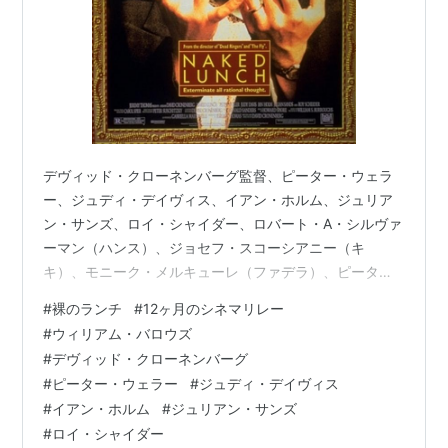
デヴィッド・クローネンバーグ監督、ピーター・ウェラ
ー、ジュディ・デイヴィス、イアン・ホルム、ジュリア
ン・サンズ、ロイ・シャイダー、ロバート・A・シルヴァ
ーマン（ハンス）、ジョセフ・スコーシアニー（キ
キ）、モニーク・メルキューレ（ファデラ）、ピータ
ー・ボレツキー（マグワンプの声）ほか出演の『裸のラ
#
裸のランチ
#
12ヶ月のシネマリレー
ンチ 4Kレストア版』。1992年作品。PG12。 原作はウィ
#
ウィリアム・バロウズ
リアム・S・バロウズの同名小説。 www.youtube.com
#
デヴィッド・クローネンバーグ
www.youtube.com 1950年代、ニューヨーク。害虫駆除
#
ピーター・ウェラー
#
ジュディ・デイヴィス
員のウィリアム・リー（ピーター・ウェラー）は、仕事
#
イアン・ホルム
#
ジュリアン・サンズ
用の駆除薬を妻ジョーン（ジュディ・デイヴィス）がド
#
ロイ・シャイダー
ラッグ代…