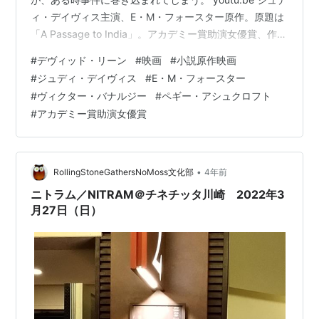
ィ・デイヴィス主演、E・M・フォースター原作。原題は
「A Passage to India」。アカデミー賞助演女優賞、作曲
賞。163分。 感想 前半はイギリスからやって来た主人公
#
デヴィッド・リーン
#
映画
#
小説原作映画
らと共に異国情緒あふれるインドの景色や文化を楽しむ
#
ジュディ・デイヴィス
#
E・M・フォースター
ような内容となっている。また現地の人たちとの交流も
#
ヴィクター・バナルジー
#
ペギー・アシュクロフト
描かれてほっこりする物語なのかと思っていたら、中盤
#
アカデミー賞助演女優賞
に一気に様相が急変してしまって驚いた。 そのきっかけ
となったのが、主人公が知人のインド人医師らと訪れた
マラバー…
•
RollingStoneGathersNoMoss文化部
4年前
ニトラム／NITRAM＠チネチッタ川崎 2022年3
月27日（日）