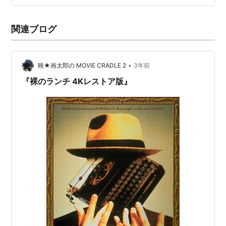
った妻が目をキラキラさせてときめいているのが面白
い。 ある国で大スターとされて…
関連ブログ
•
映★画太郎の MOVIE CRADLE 2
3年前
『裸のランチ 4Kレストア版』