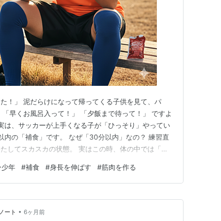
た！」 泥だらけになって帰ってくる子供を見て、パ
 「早くお風呂入って！」 「夕飯まで待って！」 ですよ
 実は、サッカーが上手くなる子が「ひっそり」やってい
以内の「補食」です。 なぜ「30分以内」なの？ 練習直
たしてスカスカの状態。 実はこの時、体の中では「エ
いう吸収力がマックスになっています。 これが、いわ
ー少年
#
補食
#
身長を伸ばす
#
筋肉を作る
このタイミングを逃さずに栄養を入れることで、こんな
復がめちゃくちゃ…
•
ノート
6ヶ月前