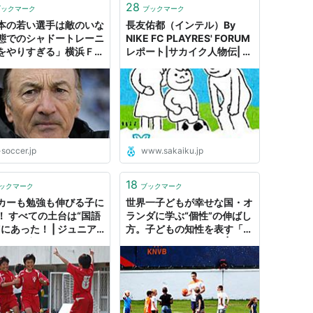
28
ブックマーク
ブックマーク
本の若い選手は敵のいな
長友佑都（インテル）By
態でのシャドートレーニ
NIKE FC PLAYRES' FORUM
をやりすぎる」横浜Ｆ
レポート|サカイク人物伝| サ
モンバエルツ監督が語
カイク - ジュニアサッカー
傑出した日本人選手が現
（少年サッカー）の保護者向
“明確な原因” | ジュニ
け情報サイト
ッカーを応援しよう！
-soccer.jp
www.sakaiku.jp
18
ックマーク
ブックマーク
カーも勉強も伸びる子に
世界一子どもが幸せな国・オ
！ すべての土台は“国語
ランダに学ぶ“個性”の伸ばし
”にあった！ | ジュニア
方。子どもの知性を表す「８
カーを応援しよう！
つのスマート」とは？ | ジュ
ニアサッカーを応援しよう！