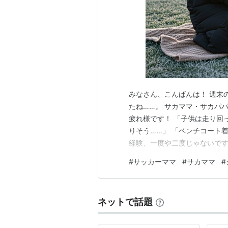
みなさん、こんばんは！ 週末
たね……。 サカママ・サカパ
疲れ様です！ 「子供は走り回
りそう……」 「ベンチコート
経験、一度や二度じゃないです
冬をグラウンドで越えてきた
#
サッカーママ
#
サカママ
#
じた【冬の防寒神グッズ5選】
しだけ温かくなるはず……！ 
ネットで話題