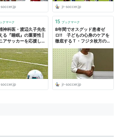
-soccer.jp
jr-soccer.jp
15
ックマーク
ブックマーク
精神科医・渡辺久子先生
8年間でオスグッド患者ゼ
える『睡眠』の重要性 |
ロ!! 子どもの心身のケアを
ニアサッカーを応援しよ
徹底するＴ・フジタ枚方の取
り組み | ジュニアサッカーを
応援しよう！
-soccer.jp
jr-soccer.jp