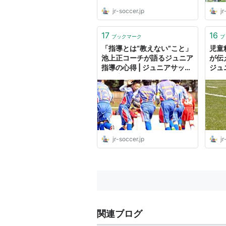
jr-soccer.jp
jr
17
16
ブックマーク
ブ
「指導とは“教えない”こと」
児童
池上正コーチが語るジュニア
が伝
指導の心得 | ジュニアサッカ
ジュ
ーを応援しよう！
う！
jr-soccer.jp
jr
関連ブログ