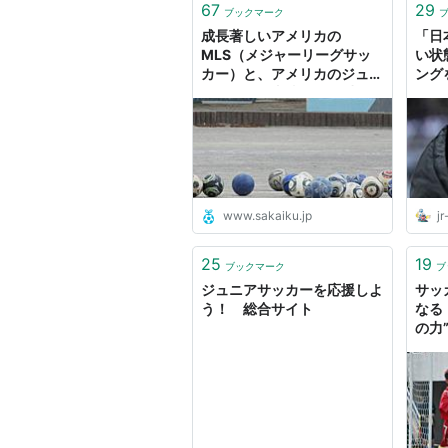
67
29
ブックマーク
成長著しいアメリカの
「日
MLS（メジャーリーグサッ
い状
カー）と、アメリカのジュニ
ング
アサッカー事情｜No.1 少年
Ｍ・
サッカーサイト｜サカイク
る、
れない
アサ
www.sakaiku.jp
jr
25
19
ブックマーク
ブ
ジュニアサッカーを応援しよ
サッ
う！ 総合サイト
なる
の力
サッ