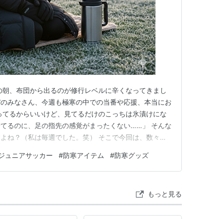
の朝、布団から出るのが修行レベルに辛くなってきまし
パのみなさん、今週も極寒の中での当番や応援、本当にお
ってるからいいけど、見てるだけのこっちは氷漬けにな
着てるのに、足の指先の感覚がまったくない……」 そんな
よね？（私は毎週でした。笑） そこで今回は、数々の
私が、「これがないともう冬の応援は無理！」と本気で感
ジュニアサッカー
#
防寒アイテム
#
防寒グッズ
をまとめてみました。 これを読めば、次の試合観戦が少
ぜひチェックしてみ…
もっと見る