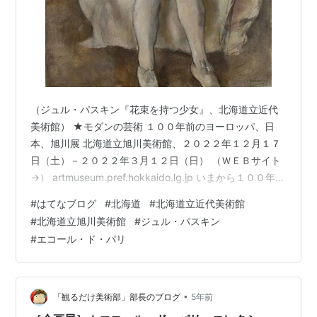
（ジュル・パスキン『花束を持つ少女』、北海道立近代
美術館） ★モダンの芸術 １００年前のヨーロッパ、日
本、旭川展 北海道立旭川美術館、２０２２年１２月１７
日（土）－２０２２年３月１２日（日） （ＷＥＢサイト
→） artmuseum.pref.hokkaido.lg.jp いまから１００年前
の１９２０年代。第一次と第二次世界大戦の狭間という
#
はてなブログ
#
北海道
#
北海道立近代美術館
この時代、芸術の都として人々を惹きつけていたパリで
#
北海道立旭川美術館
#
ジュル・パスキン
は、美術のみならず、音楽、文学、映画、工芸など、様
#
エコール・ド・パリ
ざまな芸術が花開きました。このときに活躍した「エコ
ール・ド・パリ（パリ派）」と呼ばれた画家たちの多く
は、新たな表現を求めパリに集ったフランス国外からの
異邦人たち…
•
「観るだけ美術部」部長のブログ
5年前