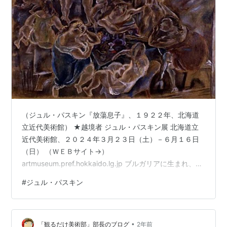
（ジュル・パスキン『放蕩息子』、１９２２年、北海道
立近代美術館） ★越境者 ジュル・パスキン展 北海道立
近代美術館、２０２４年３月２３日（土）－６月１６日
（日） （ＷＥＢサイト→）
artmuseum.pref.hokkaido.lg.jp ブルガリアに生まれ、ル
ーマニアに育ち、ウィーン、ブダペスト、ミュンヘンで
#
ジュル・パスキン
学び、パリに移住したジュル・パスキン（１８８５年－
１９３０年）。その後アメリカ国籍を取得するなど、ジ
ュル・パスキンは生涯にわたって様ざまな国々を越境し
•
続けました。異国の地に自由を求め、貧しいものや、は
「観るだけ美術部」部長のブログ
2年前