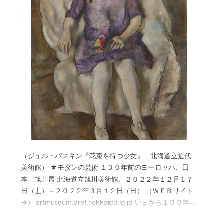
（ジュル・パスキン『花束を持つ少女』、北海道立近代
美術館） ★モダンの芸術 １００年前のヨーロッパ、日
本、旭川展 北海道立旭川美術館、２０２２年１２月１７
日（土）－２０２２年３月１２日（日） （ＷＥＢサイト
→） artmuseum.pref.hokkaido.lg.jp いまから１００年前
の１９２０年代。第一次と第二次世界大戦の狭間という