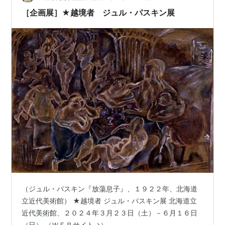
み出し者への共感をもって描いたエコール・ド・パリの
［企画展］★越境者 ジュル・パスキン展
作品を、彼の生涯に沿いながらたどりま…
（ジュル・パスキン『放蕩息子』、１９２２年、北海道
立近代美術館） ★越境者 ジュル・パスキン展 北海道立
近代美術館、２０２４年３月２３日（土）－６月１６日
（日） （ＷＥＢサイト→）