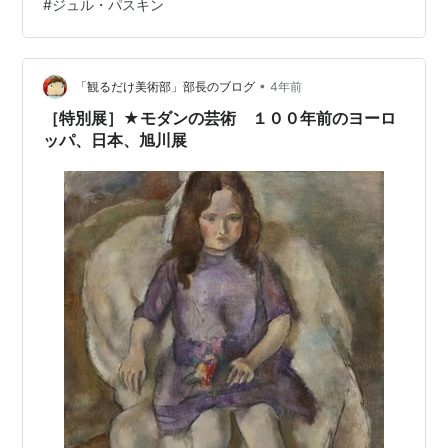
#
ジュル・パスキン
この時代、芸術の都として人々を惹きつけていたパリで
は、美術のみならず、音楽、文学、映画、工芸など、様
ざまな芸術が花開きました。このときに活躍した「エコ
•
ール・ド・パリ（パリ派）」と呼ばれた画家たちの多く
「観るだけ美術部」部長のブログ
4年前
は、新たな表現を求めパリに集ったフランス国外からの
［特別展］★モダンの芸術 １００年前のヨーロ
異邦人たち…
ッパ、日本、旭川展