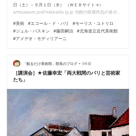
日（土）－９月１日（水） （ＷＥＢサイト→）
artmuseum.pref.hokkaido.lg.jp 当館の収蔵作品の各分野
の魅力をあらためて掘り起こす「コレクション・ストー
#
美術
#
エコール・ド・パリ
#
モーリス・ユトリロ
リーズ」。第２回目となる本展では「エコール・ド・パ
#
ジュル・パスキン
#
藤田嗣治
#
北海道立近代美術館
リ」コレクションを、「人間 異境の街角」「風景 追想の
#
アメデオ・モディリアーニ
街角」「物語 幻影の街角」という３つの切り口からご紹
介いたします。 （キスリング『オランダの娘』、１９２
８年） エコール・ド・パリは、１９２０年代から３０年
代、両…
•
「観るだけ美術部」部長のブログ
5年前
［講演会］★佐藤幸宏「両大戦間のパリと芸術家
たち」