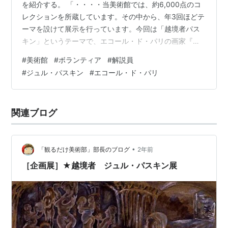
を紹介する。 「・・・・当美術館では、約6,000点のコ
レクションを所蔵しています。その中から、年3回ほどテ
ーマを設けて展示を行っています。今回は「越境者パス
キン」というテーマで、エコール・ド・パリの画家『ジ
ュル・パスキン』の作品を中心にご紹介します。エコー
#
美術館
#
ボランティア
#
解説員
ル・ド・パリとは・・・・」 こんなテーマの展覧会約65
#
ジュル・パスキン
#
エコール・ド・パリ
点の展示品から、15～18点くらいをおよそ30分で紹介す
る。 私が担当する上記展示では、①11：30～12：00と
②13：00～13：30の2回ギャラリーツアーを行う。参加
関連ブログ
者がいないとツアーが成立しない、つまり経験が積めな
いので、初日とい…
•
「観るだけ美術部」部長のブログ
2年前
［企画展］★越境者 ジュル・パスキン展