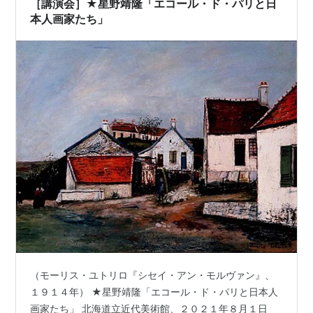
［講演会］★星野靖隆「エコール・ド・パリと日
本人画家たち」
（モーリス・ユトリロ『シセイ・アン・モルヴァン』、
１９１４年） ★星野靖隆「エコール・ド・パリと日本人
画家たち」 北海道立近代美術館、２０２１年８月１日