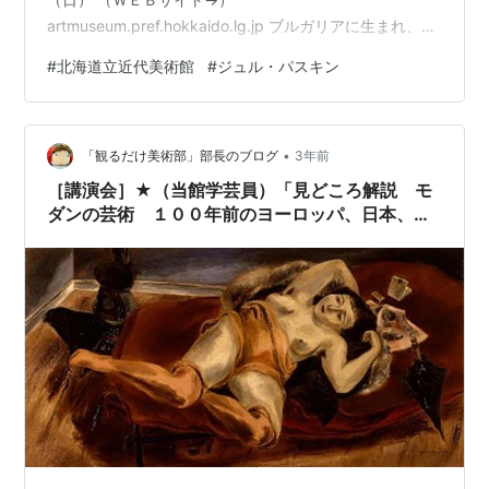
artmuseum.pref.hokkaido.lg.jp ブルガリアに生まれ、ル
ーマニアに育ち、ウィーン、ブダペスト、ミュンヘンで
#
北海道立近代美術館
#
ジュル・パスキン
学び、パリに移住したジュル・パスキン（１８８５年－
１９３０年）。その後アメリカ国籍を取得するなど、ジ
ュル・パスキンは生涯にわたって様ざまな国々を越境し
•
続けました。異国の地に自由を求め、貧しいものや、は
「観るだけ美術部」部長のブログ
3年前
み出し者への共感をもって描いたエコール・ド・パリの
［講演会］★（当館学芸員）「見どころ解説 モ
作品を、彼の生涯に沿いながらたどりま…
ダンの芸術 １００年前のヨーロッパ、日本、旭
川展」