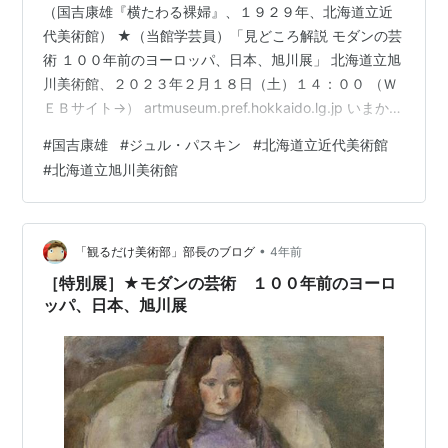
（国吉康雄『横たわる裸婦』、１９２９年、北海道立近
代美術館） ★（当館学芸員）「見どころ解説 モダンの芸
術 １００年前のヨーロッパ、日本、旭川展」 北海道立旭
川美術館、２０２３年２月１８日（土）１４：００ （Ｗ
ＥＢサイト→） artmuseum.pref.hokkaido.lg.jp いまから
１００年前の１９２０年代。第一次と第二次世界大戦の
#
国吉康雄
#
ジュル・パスキン
#
北海道立近代美術館
狭間というこの時代、芸術の都として人々を惹きつけて
#
北海道立旭川美術館
いたパリでは、美術のみならず、音楽、文学、映画、工
芸など、様ざまな芸術が花開きました。このときに活躍
した「エコール・ド・パリ（パリ派）」と呼ばれた画家
たちの多くは、新たな表現を求めパリに集ったフランス
•
「観るだけ美術部」部長のブログ
4年前
国外か…
［特別展］★モダンの芸術 １００年前のヨーロ
ッパ、日本、旭川展