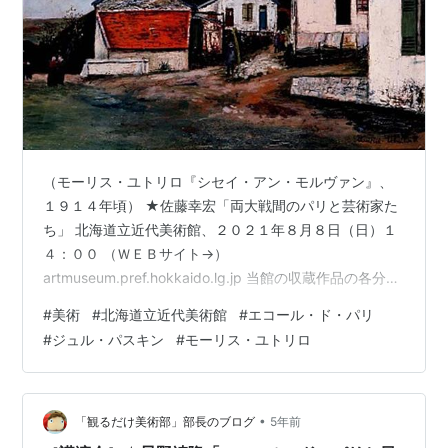
（モーリス・ユトリロ『シセイ・アン・モルヴァン』、
１９１４年頃） ★佐藤幸宏「両大戦間のパリと芸術家た
ち」 北海道立近代美術館、２０２１年８月８日（日）１
４：００ （ＷＥＢサイト→）
artmuseum.pref.hokkaido.lg.jp 当館の収蔵作品の各分野
の魅力をあらためて掘り起こす「コレクション・ストー
#
美術
#
北海道立近代美術館
#
エコール・ド・パリ
リーズ」。第２回目となる本展では「エコール・ド・パ
#
ジュル・パスキン
#
モーリス・ユトリロ
リ」コレクションを、「人間 異境の街角」「風景 追想の
街角」「物語 幻影の街角」という３つの切り口からご紹
介いたします。 （ジュル・パスキン『花束をもつ少
女』、１９２５－２６年） エコール・ド・パリは、１９
•
「観るだけ美術部」部長のブログ
5年前
２０年代から３０年代、両大戦…