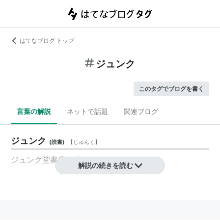
はてなブログ トップ
ジュンク
このタグでブログを書く
言葉の解説
ネットで話題
関連ブログ
ジュンク
(
読書
)
【
じゅんく
】
ジュンク堂書店の略。
解説の続きを読む