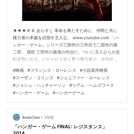
★★★☆☆ あらすじ 革命を果たすために、仲間と共に
権力者の本拠を目指す主人公。 www.youtube.com 「ハ
ンガー・ゲーム」シリーズ三部作の三作目で二部作の第
二部。 感想 三部作の最後の作品だ。ついに主人公らが反
転攻勢に出る。だがそれを迎え撃つ権力者が、余裕綽々
だったわりにはたいした策がなくてがっかりだった。な
#
映画
#
フランシス・ローレンス
#
小説原作映画
んなら反乱軍の部隊内でハンガーゲームをせざるを得な
#
スーザン・コリンズ
#
ジェニファー・ローレンス
い状況に追い込むのかくらい期待していたのにありがち
#
ジョシュ・ハッチャーソン
#
リアム・ヘムズワース
な反撃しか見せなかった。 そして革命のクライマックス
#
ハンガー・ゲーム
#
ハンガーゲーム
もスカされてしまう。ただ、これは敢えてそうしたのだ
ろう。確かに独裁者を血祭りにあげれば盛り上がるのだ
ろうが、それに浮かれてしま…
•
BookCites
3年前
「ハンガー・ゲーム FINAL: レジスタンス」
2014