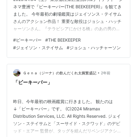
ネマ豊洲で『ビーキーパー(THE BEEKEEPER)』を観てき
ました。 今年最初の劇場鑑賞はジェイソンス・テイサム
さんのアクション作品！ 重要な敵役はジョシュ・ハッチ
ャーソンさん。『テラビシアにかける橋』のあの男の子
が悪役をやるんですね。でもほんとに嫌な奴でした。 バ
#
ビーキーパー
#
THE BEEKEEPER
ンバン敵を倒していくジェイソン！ やりすぎな気もしま
#
ジェイソン・ステイサム
#
ジョシュ・ハッチャーソン
すが、みんなが待ってるのはこんなジェイソン！ 今年も
良いスタートが切れました。（コジカ）
•
Ｇｅｎａ（ジーナ）の飲んだくれ太腕繁盛記
2年前
「ビーキーパー」
昨日、今年最初の映画鑑賞に行きました。 観たのは
↓「ビーキーパー」です。 (C)2024 Miramax
Distribution Services, LLC. All Rights Reserved. ジェイ
ソン・ステイサムと「スーサイド・スクワッド」のデビ
ッド・エアー 監督が、タッグを組んだリベンジアクショ