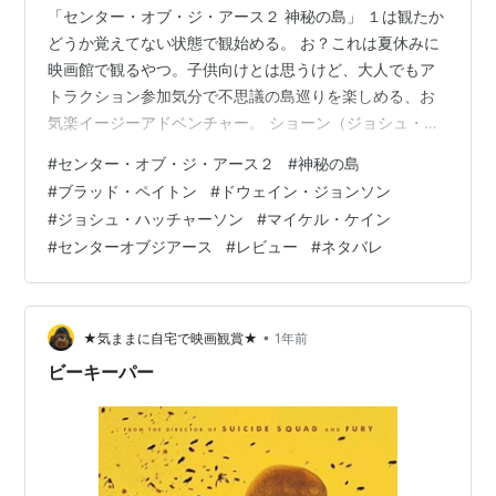
「センター・オブ・ジ・アース２ 神秘の島」 １は観たか
どうか覚えてない状態で観始める。 お？これは夏休みに
映画館で観るやつ。子供向けとは思うけど、大人でもア
トラクション参加気分で不思議の島巡りを楽しめる、お
気楽イージーアドベンチャー。 ショーン（ジョシュ・ハ
ッチャーソン）は２年前から行方不明の祖父からの信号
#
センター・オブ・ジ・アース２
#
神秘の島
を受け取ったとかで、不思議の島への冒険行きを決め
#
ブラッド・ペイトン
#
ドウェイン・ジョンソン
る。義父のハント（ドウェイン・ジョンソン）とはいま
#
ジョシュ・ハッチャーソン
#
マイケル・ケイン
ひとつ距離感があるけど、まだ未成年のショーンを一人
#
センターオブジアース
#
レビュー
#
ネタバレ
で行かせるわけにはいかないとハントも同行すること
に。未知の島での冒険が始まる。 パラオから島へ向かお
うとするが、現地ではそのエリアは死の場所と恐…
•
★気ままに自宅で映画観賞★
1年前
ビーキーパー