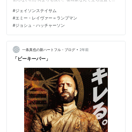
うなるのかと思ったらやっぱりそう来るかとテンション
#
ジェイソンステイサム
もアップします。『ジョン・ウィック』をどことなく彷
#
エミー・レイヴァー＝ランプマン
彿させるような出来ではありますが、銃だけでなく身体
#
ジョシュ・ハッチャーソン
を駆使したアクションはジェイソンの真骨頂で驚きの中
に自然と笑みが浮かんで来てしまう。一言で痛快です。
そしてド派手。やっぱりジェイソンを怒らせたらダメで
す。設定が違ったのか最初は本人が出て来てちょっ…
•
一条真也の新ハートフル・ブログ
2年前
「ビーキーパー」