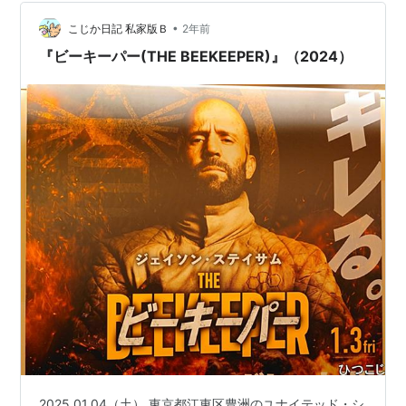
ちへの復讐に立ち上がる。監督は『スーサイド・スクワ
ッド』などのデヴィッド・エアー、脚本は『リベリオ…
•
こじか日記 私家版Ｂ
2年前
『ビーキーパー(THE BEEKEEPER)』（2024）
2025.01.04（土） 東京都江東区豊洲のユナイテッド・シ