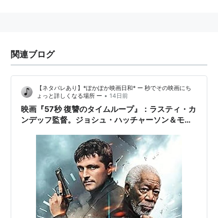
生名：Joshua Ryan Hutcherson
身長：170 cm
主な作品
関連ブログ
ハンガー・ゲーム FINAL：レボリューション
（2015） 出演
ハンガー・ゲーム FINAL：レジスタンス
（2014） 出
【ネタバレあり】*ぽかぽか映画日和* ー 秒でその映画にち
演
•
ょっと詳しくなる場所 ー
14日前
映画『57秒 復讐のタイムループ』：ラスティ・カ
ハンガー・ゲーム2
（2013） 出演
ンデッフ監督。ジョシュ・ハッチャーソン＆モー
レッド・ドーン
（2012） 出演
ガン・フリーマン共演。57秒間だけ過去を書き換
ハンガー・ゲーム
（2012） 出演
える神秘の指輪を手に、巨大な陰謀と悲痛な復讐
に立ち向かう緊迫のタイムスリラー
セブン・デイズ・イン・ハバナ
（2012） 出演
センター・オブ・ジ・アース2 神秘の島
（2012） 出
演
ブラッディ・スクール
（2011）＜未＞ 出演
キッズ・オールライト
（2010） 出演