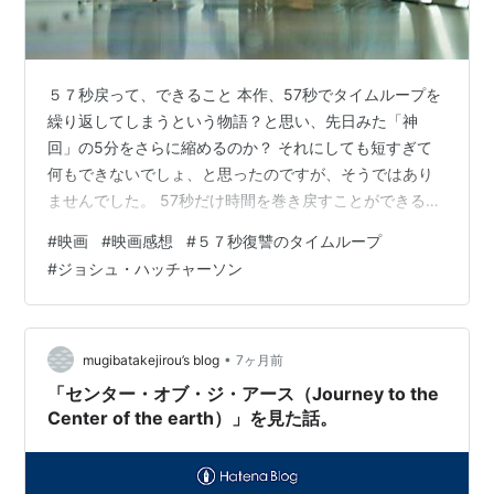
５７秒戻って、できること 本作、57秒でタイムループを
繰り返してしまうという物語？と思い、先日みた「神
回」の5分をさらに縮めるのか？ それにしても短すぎて
何もできないでしょ、と思ったのですが、そうではあり
ませんでした。 57秒だけ時間を巻き戻すことができる、
ということだったのです。 技術系のブロガー、フランク
#
映画
#
映画感想
#
５７秒復讐のタイムループ
リン（ジョシュ・ハッチャーソン）は、あこがれの技術
#
ジョシュ・ハッチャーソン
界の大物アントン・バレル（モーガン・フリーマン）の
最新製品発表会に潜り込みます。ひょんなことから、彼
はバレルを暗殺の危機から救ってしまう。そこで、バレ
ルが落とした指輪を拾います。そして、その指輪をはめ
•
mugibatakejirou’s blog
7ヶ月前
タッチすると57秒過去にタイムトリップす…
「センター・オブ・ジ・アース（Journey to the
Center of the earth）」を見た話。