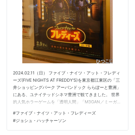
2024.02.11（日） ファイブ・ナイツ・アット・フレディ
ーズ(FIVE NIGHTS AT FREDDY'S)を東京都江東区の「三
井ショッピングパーク アーバンドック ららぽーと豊洲」
にある、ユナイテッドシネマ豊洲で観てきました。 世界
的人気ホラーゲームを「透明人間」「M3GAN／ミーガ
ン」のブラムハウスが映画化とのことですが、このゲー
#
ファイブ・ナイツ・アット・フレディーズ
ム初耳です。 内容的には怖いというより、可哀そうなお
#
ジョシュ・ハッチャーソン
話であまり'gory'ではありません。 小さなお子さんも来
ていましたが、'gory'よりもマスコット達が子供達のトラ