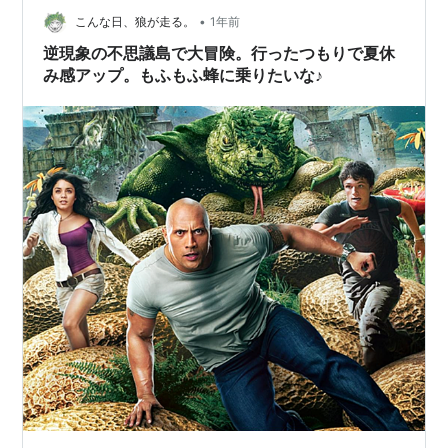
が、兄はすでに亡くなっていた。本によれば地底の海の
•
こんな日、狼が走る。
1年前
北…
逆現象の不思議島で大冒険。行ったつもりで夏休
み感アップ。もふもふ蜂に乗りたいな♪