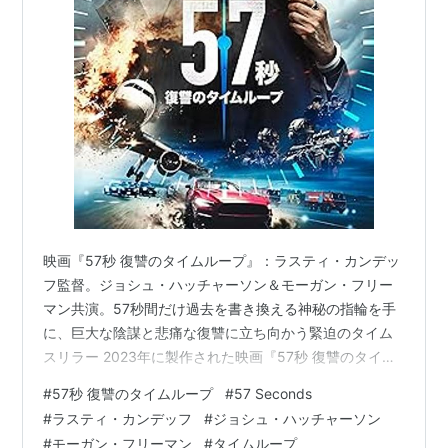
ダレン・シャン
（2009） 出演
ブレイキング・ポイント
（2008）＜未＞ 出演
センター・オブ・ジ・アース
（2008） 出演
テラビシアにかける橋
（2007） 出演
RV
（2006）＜未＞ 出演
ファイアー・ドッグ 消防犬デューイの大冒険
（2006） 出演
ペナルティ・パパ
（2005）＜未＞ 出演
小さな恋のものがたり
（2005）＜未＞ 出演
映画『57秒 復讐のタイムループ』：ラスティ・カンデッ
ザスーラ
（2005） 出演
フ監督。ジョシュ・ハッチャーソン＆モーガン・フリー
ポーラー・エクスプレス
（2004） 声の出演
マン共演。57秒間だけ過去を書き換える神秘の指輪を手
ワイルダー・デイズ
（2003）＜TVM＞ 出演
に、巨大な陰謀と悲痛な復讐に立ち向かう緊迫のタイム
ワン・ラスト・ライド
（2003）＜未＞ 出演
スリラー 2023年に製作された映画『57秒 復讐のタイム
アメリカン・スプレンダー
（2003） 出演
ループ』（原題：57 Seconds）は、自らの意思で好きな
#
57秒 復讐のタイムループ
#
57 Seconds
時に正確に57秒間だけ時間を巻き戻すことができる謎の
ER
IX 緊急救命室 （第9シーズン）（2002-2003）
#
ラスティ・カンデッフ
#
ジョシュ・ハッチャーソン
指輪を手に入れた主人公が、妹を死に追いやった冷酷な
＜TV＞ ゲスト出演
#
モーガン・フリーマン
#
タイムループ