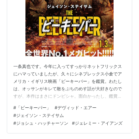
一条真也です。今年に入ってすっかりネットフリックス
にハマっていましたが、久々にシネプレックス小倉でア
メリカ・イギリス映画「ビーキーパー」を鑑賞。わたし
は、オッサンがキレて敵をぶちのめす話が大好きなので
すが、本作はまさにドンピシャ。面白かったし、鑑賞後
はスカッとしました！ ヤフーの「解説」には、こう書か
#
「ビーキーパー」
#
デヴィッド・エアー
れています。「『トランスポーター』シリーズなどのジ
#
ジェイソン・ステイサム
ェイソン・ステイサムが主演を務めたリベンジアクショ
#
ジョシュ・ハッチャーソン
#
ジェレミー・アイアンズ
ン。組織的詐欺集団によって恩人が死に追いやられたこ
とから、ビーキーパー（養蜂家）と呼ばれる男が悪党た