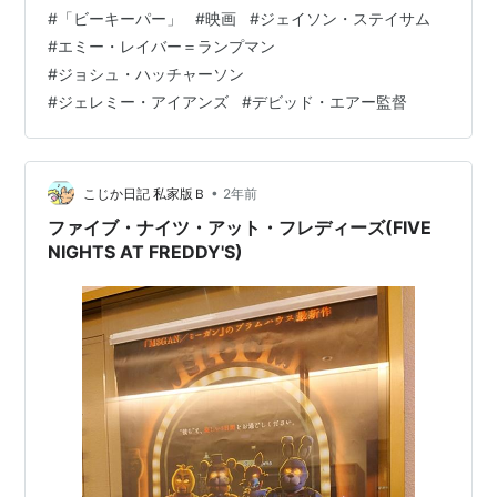
ン。アメリカの片田舎で養蜂家（ビーキーパー）として
#
「ビーキーパー」
#
映画
#
ジェイソン・ステイサム
隠遁生活を送る、謎めい た男アダム・クレイ。 ある日、
#
エミー・レイバー＝ランプマン
彼の恩人である善良な老婦人がフィッシング詐欺に遭っ
#
ジョシュ・ハッチャーソン
て、全財産 をだまし取られ、絶望のあまり自ら命を絶っ
#
ジェレミー・アイアンズ
#
デビッド・エアー監督
てしまう。 怒りに燃えるクレイは、社会の害悪を排除す
るべく立ちあがる。 世界最強の…
•
こじか日記 私家版Ｂ
2年前
ファイブ・ナイツ・アット・フレディーズ(FIVE
NIGHTS AT FREDDY'S)