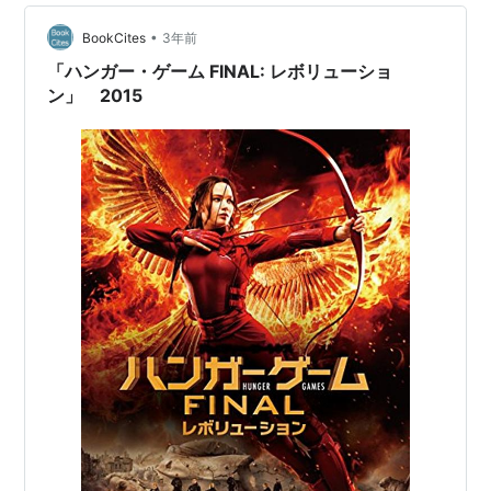
ウマにならないか心配です。 ※自分は実写の悪魔くん
(1966年のTVドラマの再放送)で…
•
BookCites
3年前
「ハンガー・ゲーム FINAL: レボリューショ
ン」 2015