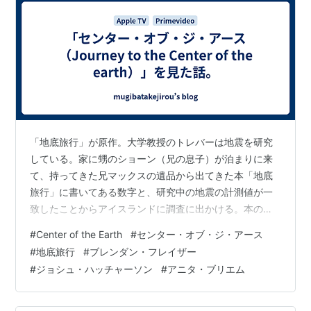
「地底旅行」が原作。大学教授のトレバーは地震を研究
している。家に甥のショーン（兄の息子）が泊まりに来
て、持ってきた兄マックスの遺品から出てきた本「地底
旅行」に書いてある数字と、研究中の地震の計測値が一
致したことからアイスランドに調査に出かける。本のメ
モを頼りに、研究所を訪ねると教授は亡くなっており、
#
Center of the Earth
#
センター・オブ・ジ・アース
娘のハンナが山岳ガイドをしていた。ハンナをガイドに
#
地底旅行
#
ブレンダン・フレイザー
山を調査していたところ、落雷に見舞われ、洞窟に避難
#
ジョシュ・ハッチャーソン
#
アニタ・ブリエム
するが出られなくなる。洞窟は古い鉱山跡で、捜索をす
るうちに足場が割れてしまい地底へと落下してしまう。
地底では兄のマックスが生活していた形跡を発見する