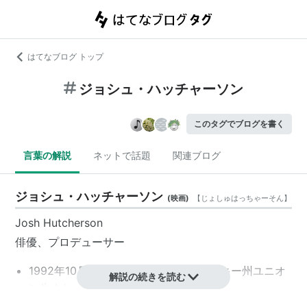
はてなブログ トップ
ジョシュ・ハッチャーソン
このタグでブログを書く
言葉の解説
ネットで話題
関連ブログ
ジョシュ・ハッチャーソン
(
映画
)
【
じょしゅはっちゃーそん
】
Josh Hutcherson
俳優、プロデューサー
1992年10月12日、アメリカ／ケンタッキー州ユニオ
解説の続きを読む
ン生まれ