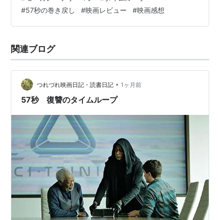
製薬会社への壮絶な復讐劇に身を投じていく姿を描い
#
57秒の巻き戻し
#
映画レビュー
#
映画感想
た、知性派SFサスペンス・スリラー映画です。監督を務
めるのは、人間の欲望や社会の闇をコミカルかつスリリ
ングに風刺する描写に定評…
関連ブログ
•
つれづれ映画日記・読書日記
1ヶ月前
57秒 復讐のタイムループ