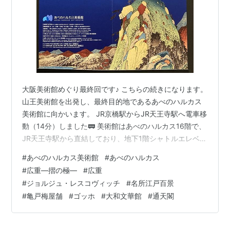
大阪美術館めぐり最終回です♪ こちらの続きになります。
山王美術館を出発し、最終目的地であるあべのハルカス
美術館に向かいます。 JR京橋駅からJR天王寺駅へ電車移
動（14分）しました🚃 美術館はあべのハルカス16階で、
JR天王寺駅から直結しており、地下1階シャトルエレベー
ターまでは約3分で行けます。 16階に着きました～♪ あ
#
あべのハルカス美術館
#
あべのハルカス
べのハルカス美術館 大阪市阿倍野区阿倍野筋1-1-43 あべ
#
広重―摺の極―
#
広重
のハルカス16階 広重―摺すりの極きわみ― 2024年7月6
#
ジョルジュ・レスコヴィッチ
#
名所江戸百景
日（土）～ 9月1日（日） 前期：7月6日（土）～ 8月4日
#
亀戸梅屋舗
#
ゴッホ
#
大和文華館
#
通天閣
（日） 後期：8月6日（火）～ 9月1日（日） 開館時間：
火～金 / 10：00～20：00…