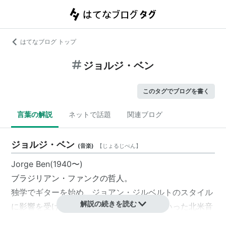
はてなブログ トップ
ジョルジ・ベン
このタグでブログを書く
言葉の解説
ネットで話題
関連ブログ
ジョルジ・ベン
(
音楽
)
【
じょるじべん
】
Jorge Ben(1940〜)
ブラジリアン・ファンクの哲人。
独学でギターを始め、ジョアン・ジルベルトのスタイル
解説の続きを読む
に影響を受けながらもファンクやロックといった北米音
楽を吸収し、ボサノヴァには無い泥臭さやストリート感