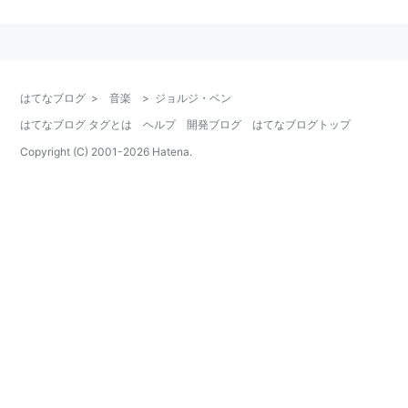
覚を備えた独自のミクスチャー・ミュージックを築き上
げた。
タンバ・トリオやセルジオ・メンデスが取り上げて有名
になった「マシュ・ケ・ナーダ」の作曲者。
はてなブログ
>
音楽
>
ジョルジ・ベン
はてなブログ タグとは
ヘルプ
開発ブログ
はてなブログトップ
Copyright (C) 2001-
2026
Hatena.