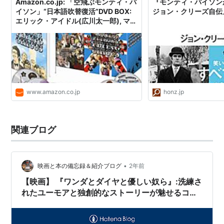
Amazon.co.jp: 「空飛ぶモンティ・パ
『モンティ・パイソ
イソン」“日本語吹替復活”DVD BOX:
ジョン・クリーズ自伝』 
エリック・アイドル(広川太一郎), マイ
ケル・ペイリン(青野武), ジョン・クリ
ーズ(納谷悟郎/近石真介), グレアム・
チャップマン(山田康雄), テリー・ギリ
アム(古川登志夫), テリー・ジョーンズ
(飯塚昭三): DVD
www.amazon.co.jp
honz.jp
関連ブログ
•
映画と本の備忘録＆紹介ブログ
2年前
【映画】 『ワンダとダイヤと優しい奴ら』:洗練さ
れたユーモアと独創的なストーリーが魅せるコメ
ディの傑作