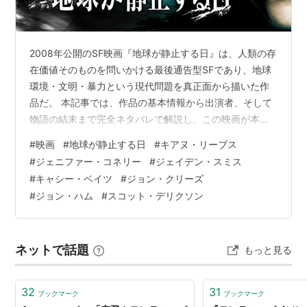
2008年公開のSF映画『地球が静止する日』は、人類の存
在価値そのものを問いかける最後通告型SFであり、地球
環境・文明・暴力という現代問題を真正面から描いた作
品だ。 本記事では、作品の基本情報から出演者、そして
物語の結末まで完全ネタバレで解説し、この映画が本当
に伝えたかったメッセージまで深掘りしていく。 ※本ペ
#
映画
#
地球が静止する日
#
キアヌ・リーブス
ージはネタバレを含みます。 ※本ページはプロモーショ
#
ジェニファー・コネリー
#
ジェイデン・スミス
ンが含まれています。 作品概要 出演者（主要キャスト）
#
キャシー・ベイツ
#
ジョン・クリーズ
全編ストーリー完全ネタバレ解説 この作品が伝えたかっ
#
ジョン・ハム
#
スコット・デリクソン
た事 総括 作品概要 公開：2008年12月（日本12月19日）
上映時間：約104〜106分 製作国：アメリカ 監督：スコ
ット…
ネットで話題
もっと見る
32
31
ブックマーク
ブックマーク