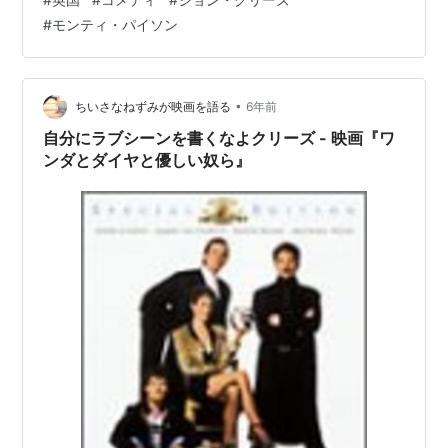
し、そこそこちゃんとした立ち居振る舞いができていま
#
モンティ・パイソン
すが、短気な上、上流指向と階級意識が強く、お客さん
によって態度がコロコロ変わります。本人は完璧にやっ
ているつもりですが詰めが甘く、自分の失敗をカバーす
るためにジタバタしているうちに、状況がカオスになる
•
ちいさなねずみが映画を語る
6年前
というのが基本的な展開です。 日…
自分にラブシーンを書くなよクリーズ - 映画『ワ
ンダとダイヤと優しい奴ら』