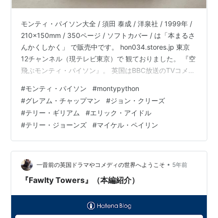
モンティ・パイソン大全 / 須田 泰成 / 洋泉社 / 1999年 /
210x150mm / 350ページ / ソフトカバー / は「本まるさ
んかくしかく」 で販売中です。 hon034.stores.jp 東京
12チャンネル（現テレビ東京）で 観ておりました。 『空
飛ぶモンティ・パイソン』。 英国はBBC放送のTVコメデ
ィ番組です。 リアルタイムではありませんでしたが、 か
#
モンティ・パイソン
#
montypython
なり面白かった記憶。 しっかり、覚えているコントは
#
グレアム・チャップマン
#
ジョン・クリーズ
「バカ歩き省」の巻ぐらいなのですが、 それ以上にイン
#
テリー・ギリアム
#
エリック・アイドル
パクト大だったのが 合間に挿入される切り絵アニメ。 カ
#
テリー・ジョーンズ
#
マイケル・ペイリン
ット＆ペーストの コラージュなアニメ。 新鮮というか
興味津々…
•
一昔前の英国ドラマやコメディの世界へようこそ
5年前
『Fawlty Towers』（本編紹介）