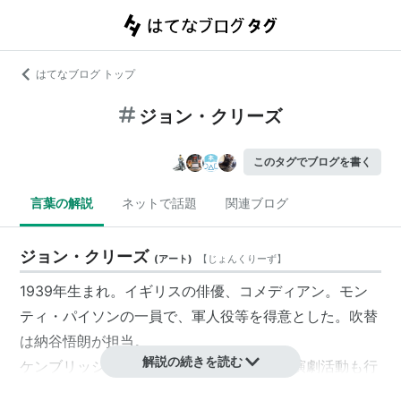
はてなブログ トップ
ジョン・クリーズ
このタグでブログを書く
言葉の解説
ネットで話題
関連ブログ
ジョン・クリーズ
(
アート
)
【
じょんくりーず
】
1939年生まれ。イギリスの俳優、コメディアン。モン
ティ・パイソンの一員で、軍人役等を得意とした。吹替
は納谷悟朗が担当。
解説の続きを読む
ケンブリッジ大で法律を専攻する。一方、演劇活動も行
い、
グレアム・チャップマン
と知り合って脚本の共同執