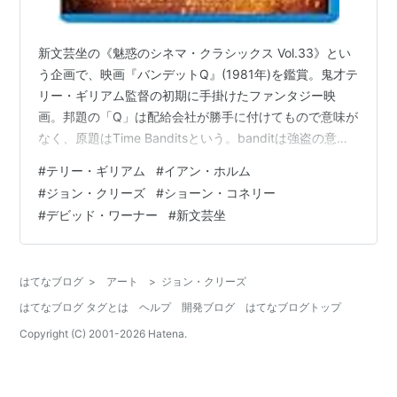
新文芸坐の《魅惑のシネマ・クラシックス Vol.33》とい
う企画で、映画『バンデットQ』(1981年)を鑑賞。鬼才テ
リー・ギリアム監督の初期に手掛けたファンタジー映
画。邦題の「Q」は配給会社が勝手に付けてもので意味が
なく、原題はTime Banditsという。banditは強盗の意。
オリジナル全長版。イギリス映画。バンデットQ 製作30
#
テリー・ギリアム
#
イアン・ホルム
周年記念 スペシャル・エディション [Blu-ray]クレイグ・
#
ジョン・クリーズ
#
ショーン・コネリー
ワーノックAmazonイギリスの低所得者向けの住宅街。11
#
デビッド・ワーナー
#
新文芸坐
歳の主人公ケヴィンは口やかましい両親にウンザリしし
ていた。ある日、ケヴィンは子ども部屋のクローゼット
から突如馬に乗った騎士が表れるの目撃する…
はてなブログ
>
アート
>
ジョン・クリーズ
はてなブログ タグとは
ヘルプ
開発ブログ
はてなブログトップ
Copyright (C) 2001-
2026
Hatena.