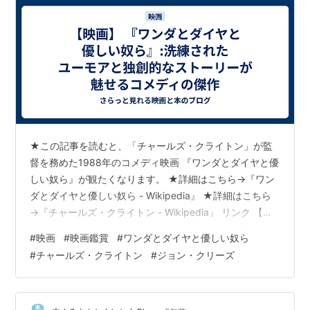
★この記事を読むと、「チャールズ・クライトン」が監
督を務めた1988年のコメディ映画 『ワンダとダイヤと優
しい奴ら』が観たくなります。 ★詳細はこちら→『ワン
ダとダイヤと優しい奴ら - Wikipedia』 ★詳細はこちら
→『チャールズ・クライトン - Wikipedia』 リンク 【あ
らすじ】 『ワンダとダイヤと優しい奴ら』は、一味の強
#
映画
#
映画鑑賞
#
ワンダとダイヤと優しい奴ら
盗団が宝石を盗み出すところから物語が始まります。計
#
チャールズ・クライトン
#
ジョン・クリーズ
画の首謀者であるジョージが逮捕された後、彼の仲間た
ちは裏切り合いながら隠し場所の宝石を手に入れようと
します。この中で、美しく狡猾なウォンダと彼女の恋人