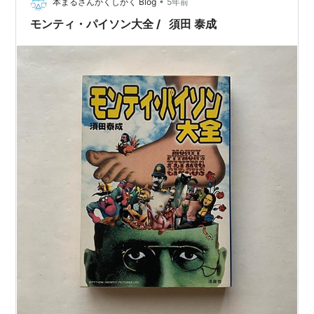
である短気なオットー、ジョージの弁護士であるアーチ
•
本まるさんかくしかく Blog
5年前
ーが織り成…
モンティ・パイソン大全 / 須田 泰成