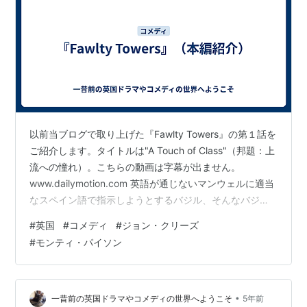
以前当ブログで取り上げた『Fawlty Towers』の第１話を
ご紹介します。タイトルは"A Touch of Class"（邦題：上
流への憧れ）。こちらの動画は字幕が出ません。
www.dailymotion.com 英語が通じないマンウェルに適当
なスペイン語で指示しようとするバジル、そんなバジル
とちぐはぐなやりとりをするマンウェル、バジルにあれ
#
英国
#
コメディ
#
ジョン・クリーズ
これと指図する妻シビル、しっかり者のポーリーのキャ
#
モンティ・パイソン
ラクターが描かれています。 見た目や階級で客の扱いが
180度変わるバジルが、自分の偏見によって痛い目に遭う
というお話です。ストーリーのあらすじはwikipediaでも
見られます。 キーとなるシーンは1…
•
一昔前の英国ドラマやコメディの世界へようこそ
5年前