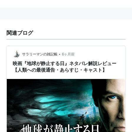
筆を始める。
その後、渡米して
テリー・ギリアム
と出会い、帰国後Ｔ
Ｖの脚本を担当。
1969年から、BBCで放送された「空飛ぶモンティ・パ
関連ブログ
イソン」のためにモンティ・パイソンを結成し、その後
の世界のコメディに大きな影響を与える。
また、ＴＶシリーズ「
フォルティ・タワーズ
」を、監督
•
サラリーマンの雑記帳
6ヶ月前
して主演するなど個人としての活動も行う。
映画『地球が静止する日』ネタバレ解説レビュー
【人類への最後通告・あらすじ・キャスト】
ヒット作、「ワンダとダイヤと優しい奴ら」では、脚本
も担当してアカデミー脚本賞候補にもなった。
1968年にアメリカで知り合った
コニー・ブース
（「フ
ォルティ・タワーズ」にも出演）と結婚したが1978年
に離婚。