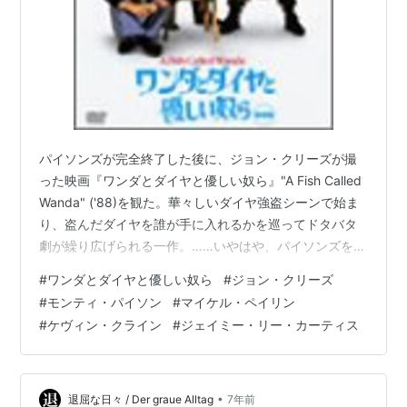
パイソンズが完全終了した後に、ジョン・クリーズが撮
った映画『ワンダとダイヤと優しい奴ら』"A Fish Called
Wanda" ('88)を観た。華々しいダイヤ強盗シーンで始ま
り、盗んだダイヤを誰が手に入れるかを巡ってドタバタ
劇が繰り広げられる一作。……いやはや、パイソンズを辞
めたクリーズが撮りたかったのはこれなのか?(笑) ワンダ
#
ワンダとダイヤと優しい奴ら
#
ジョン・クリーズ
とダイヤと優しい奴ら [DVD] 発売日: 2003/11/21 メディ
#
モンティ・パイソン
#
マイケル・ペイリン
ア: DVD あらすじ そこはかとなく漂うクリーズのアメリ
#
ケヴィン・クライン
#
ジェイミー・リー・カーティス
カへの憧れ 自分にラブシーンを書くなよクリーズ ペイリ
ンだけがいい人なのだなあ コメディ作品でアカデミー賞
に輝くなんて今では…… お…
•
退屈な日々 / Der graue Alltag
7年前