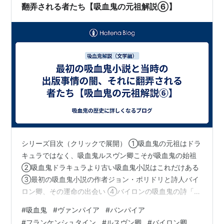
翻弄される者たち【吸血鬼の元祖解説⑥】
シリーズ目次（クリックで展開） ①吸血鬼の元祖はドラ
キュラではなく、吸血鬼ルスヴン卿こそが吸血鬼の始祖
②吸血鬼ドラキュラより古い吸血鬼小説はこれだけある
③最初の吸血鬼小説の作者ジョン・ポリドリと詩人バイ
ロン卿、その運命の出会い ④バイロンの吸血鬼の詩「異
教徒」とバイロンの祖国追放 ⑤『最初の吸血鬼』と『醜
#
吸血鬼
#
ヴァンパイア
#
バンパイア
い怪物』が生まれた歴史的一夜「ディオダティ荘の怪奇
#
フランケンシュタイン
#
ルスヴン卿
#
バイロン卿