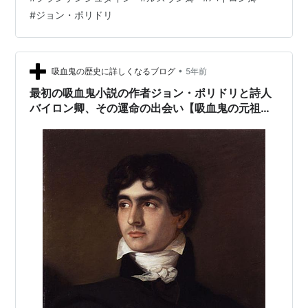
談義」 ⑥この記事 ⑦ドラキュラ以前に起きた「第一次
#
ジョン・ポリドリ
吸血鬼大ブーム」・大デュマの運命も変えた ⑧日本に喧
嘩を売ったフランスの吸血鬼のクソオペラ 当時の出版事
情：作家の力は弱かった 盗作疑惑をかけられるポリド
リ、そして自殺 バイロン卿と吸血鬼…
•
吸血鬼の歴史に詳しくなるブログ
5年前
最初の吸血鬼小説の作者ジョン・ポリドリと詩人
バイロン卿、その運命の出会い【吸血鬼の元祖解
説③】