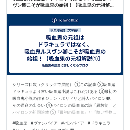
ヴン卿こそが吸血鬼の始祖！【吸血鬼の元祖解説
①】
シリーズ目次（クリックで展開） ①この記事 ②吸血鬼
ドラキュラより古い吸血鬼小説はこれだけある ③最初の
吸血鬼小説の作者ジョン・ポリドリと詩人バイロン卿、
その運命の出会い ④バイロンの吸血鬼の詩「異教徒」と
バイロンの祖国追放 ⑤『最初の吸血鬼』と『醜い怪物』
が生まれた歴史的一夜「ディオダティ荘の怪奇談義」 ⑥
#
吸血鬼
#
ヴァンパイア
#
バンパイア
#
ドラキュラ
最初の吸血鬼小説と当時の出版事情の闇、それに翻弄さ