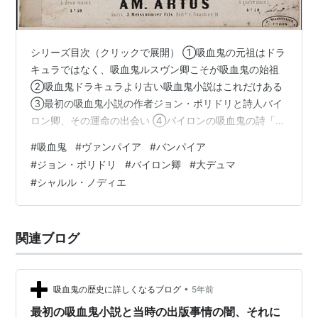
シリーズ目次（クリックで展開） ①吸血鬼の元祖はドラ
キュラではなく、吸血鬼ルスヴン卿こそが吸血鬼の始祖
②吸血鬼ドラキュラより古い吸血鬼小説はこれだけある
③最初の吸血鬼小説の作者ジョン・ポリドリと詩人バイ
ロン卿、その運命の出会い ④バイロンの吸血鬼の詩「異
教徒」とバイロンの祖国追放 ⑤『最初の吸血鬼』と『醜
#
吸血鬼
#
ヴァンパイア
#
バンパイア
い怪物』が生まれた歴史的一夜「ディオダティ荘の怪奇
#
ジョン・ポリドリ
#
バイロン卿
#
大デュマ
談義」 ⑥最初の吸血鬼小説と当時の出版事情の闇、それ
#
シャルル・ノディエ
に翻弄される者たち ⑦この記事 ⑧日本に喧嘩を売った
フランスの吸血鬼のクソオペラ ヨーロッパ中で人気とな
った小説「吸血鬼」、あのゲーテも大絶賛 特にフランス
関連ブログ
で大流行するポリドリの「吸血鬼」…
•
吸血鬼の歴史に詳しくなるブログ
5年前
最初の吸血鬼小説と当時の出版事情の闇、それに