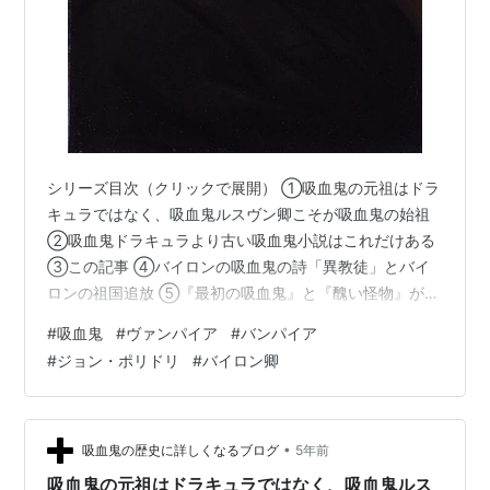
シリーズ目次（クリックで展開） ①吸血鬼の元祖はドラ
キュラではなく、吸血鬼ルスヴン卿こそが吸血鬼の始祖
②吸血鬼ドラキュラより古い吸血鬼小説はこれだけある
③この記事 ④バイロンの吸血鬼の詩「異教徒」とバイ
ロンの祖国追放 ⑤『最初の吸血鬼』と『醜い怪物』が生
まれた歴史的一夜「ディオダティ荘の怪奇談義」 ⑥最初
#
吸血鬼
#
ヴァンパイア
#
バンパイア
の吸血鬼小説と当時の出版事情の闇、それに翻弄される
#
ジョン・ポリドリ
#
バイロン卿
者たち ⑦ドラキュラ以前に起きた「第一次吸血鬼大ブー
ム」・大デュマの運命も変えた ⑧日本に喧嘩を売ったフ
ランスの吸血鬼のクソオペラ 最初の吸血鬼小説の作者
は、本人は無名だが親戚は有名 最初の吸血鬼の作者、ジ
•
吸血鬼の歴史に詳しくなるブログ
5年前
ョン・ポリドリ 事実は小説より奇な…
吸血鬼の元祖はドラキュラではなく、吸血鬼ルス