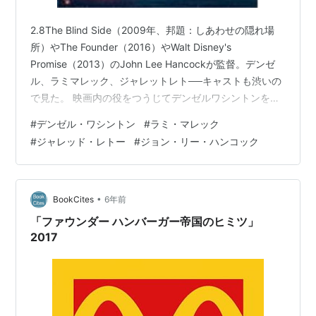
2.8The Blind Side（2009年、邦題：しあわせの隠れ場
所）やThe Founder（2016）やWalt Disney's
Promise（2013）のJohn Lee Hancockが監督。デンゼ
ル、ラミマレック、ジャレットレト──キャストも渋いの
で見た。 映画内の役をつうじてデンゼルワシントンを知
っているけれど、普段の人となりを知らない。──にもか
#
デンゼル・ワシントン
#
ラミ・マレック
かわらずデンゼルワシントンには大きな人間性をかんじ
#
ジャレッド・レトー
#
ジョン・リー・ハンコック
る。かんじませんか。なんていうか──外見声音抑揚態度
仕草あらゆる部位から──にじみ出てくる美質が立派な人
だと確信させる因子をもっている。 米大学における著名
人の卒業祝辞──といえば…
•
BookCites
6年前
「ファウンダー ハンバーガー帝国のヒミツ」
2017