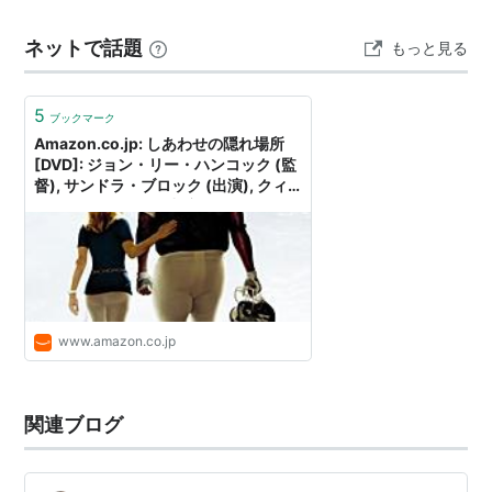
りなのが気になった。まるで主人公を利用しているかの
ネットで話題
もっと見る
ようだ…
5
ブックマーク
Amazon.co.jp: しあわせの隠れ場所
[DVD]: ジョン・リー・ハンコック (監
督), サンドラ・ブロック (出演), クィ
ントン・アーロン (出演), ティム・マ
ッグロウ (出演), キャシー・ベイツ (出
演), リリー・コリンズ (出演), ジェ
イ・ヘッド (出演): DVD
www.amazon.co.jp
関連ブログ