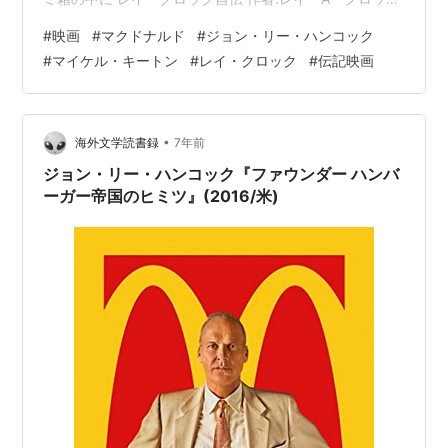
ロバート・アンダーソン プレジデント社 Amazon 感想
#
映画
#
マクドナルド
#
ジョン・リー・ハンコック
巨大なマクドナルド帝国を築き上げたレイ・クロックの
#
マイケル・キートン
#
レイ・クロック
#
伝記映画
物語だ。彼自身がハンバーガーショップを始めたわけで
はなく、繁盛していた人気店と契約を結んでフランチャ
イズ展開し、成功したというのは割と有名な話だ。これ
は、ビル・ゲイツがWindowsの元となったシステムを買
•
海外文学読書録
7年前
い取っ…
ジョン・リー・ハンコック『ファウンダー ハンバ
ーガー帝国のヒミツ』(2016/米)