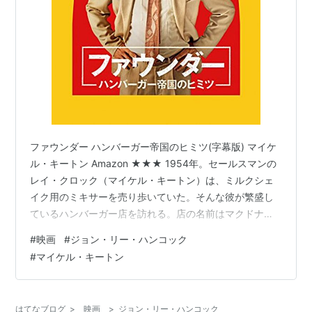
ファウンダー ハンバーガー帝国のヒミツ(字幕版) マイケ
ル・キートン Amazon ★★★ 1954年。セールスマンの
レイ・クロック（マイケル・キートン）は、ミルクシェ
イク用のミキサーを売り歩いていた。そんな彼が繁盛し
ているハンバーガー店を訪れる。店の名前はマクドナル
ド。ディック（ニック・オファーマン）とマック（ジョ
#
映画
#
ジョン・リー・ハンコック
ン・キャロル・リンチ）の兄弟が経営している店で、店
#
マイケル・キートン
内は著しく効率化されていた。レイは兄弟とフランチャ
イズの契約を結び、事業拡大の仕事をする。 マクドナル
ドを世界最大のチェーン店に仕立てたレイ・クロックの
はてなブログ
>
映画
>
ジョン・リー・ハンコック