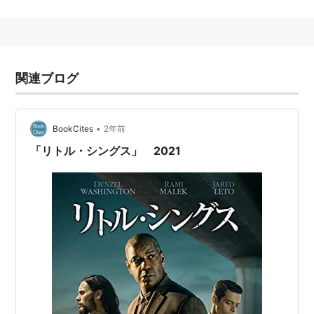
主な作品
ウォルト・ディズニーの約束
（2013） 監督
スノーホワイト
（2012） 脚本
関連ブログ
しあわせの隠れ場所
（2009） 監督、脚本
アラモ
（2004） 監督、脚本
オールド・ルーキー
（2002） 監督
•
BookCites
2年前
マイ・ドッグ・スキップ
（2000） 製作
「リトル・シングス」 2021
真夜中のサバナ
（1997） 脚本
パーフェクト ワールド
（1993） 脚本