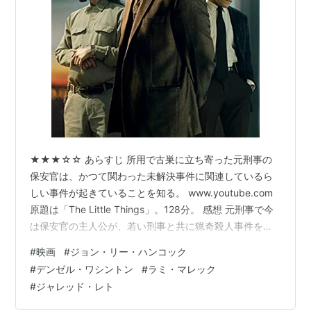
★★★☆☆ あらすじ 所用で古巣に立ち寄った元刑事の
保安官は、かつて関わった未解決事件に関連しているら
しい事件が起きていることを知る。 www.youtube.com
原題は「The Little Things」。128分。 感想 元刑事で今
は保安官の主人公が、若い刑事と共に猟奇殺人事件を捜
査する物語だ。だが最初は若い刑事の主人公に対する態
#
映画
#
ジョン・リー・ハンコック
度がよく分からなかった。敵意を持っているようにも、
#
デンゼル・ワシントン
#
ラミ・マレック
小馬鹿にして挑発しているようにも見えた。 その後、二
#
ジャレッド・レト
人は協力し合うようになるが、若い刑事が主人公に頼り
切ってつきまとい、どう思う？どうする？と聞いてばか