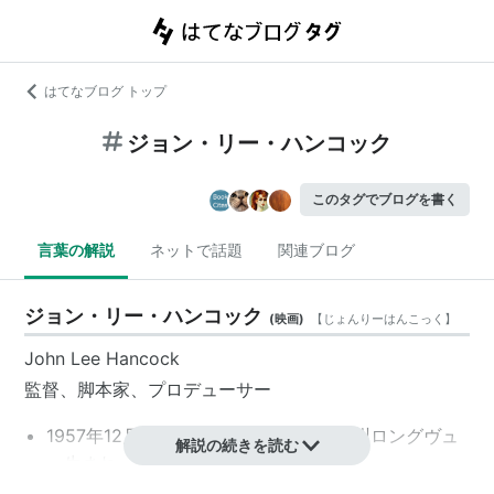
はてなブログ トップ
ジョン・リー・ハンコック
このタグでブログを書く
言葉の解説
ネットで話題
関連ブログ
ジョン・リー・ハンコック
(
映画
)
【
じょんりーはんこっく
】
John Lee Hancock
監督、脚本家、プロデューサー
1957年12月15日、アメリカ／テキサス州ロングヴュ
解説の続きを読む
ー生まれ