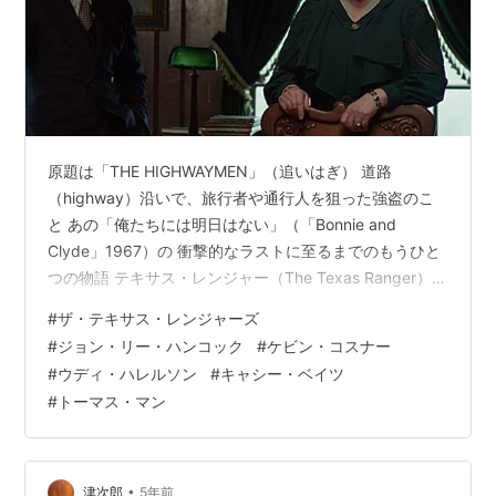
原題は「THE HIGHWAYMEN」（追いはぎ） 道路
（highway）沿いで、旅行者や通行人を狙った強盗のこ
と あの「俺たちには明日はない」（「Bonnie and
Clyde」1967）の 衝撃的なラストに至るまでのもうひと
つの物語 テキサス・レンジャー（The Texas Ranger）と
は テキサス州公安局に属する法執行官（裁判の執行など
#
ザ・テキサス・レンジャーズ
を行う裁判所職員）のこと 現在もハイウェイパトロール
#
ジョン・リー・ハンコック
#
ケビン・コスナー
(Texas Highway Patrol)とともに 200人以上の職員が州
#
ウディ・ハレルソン
#
キャシー・ベイツ
公安局の中核を担っているそうです 1934年、FBIは2年に
#
トーマス・マン
及ぶ追跡にも拘わらず ボニーとクライドのふたりを逮捕
できないで…
•
津次郎
5年前