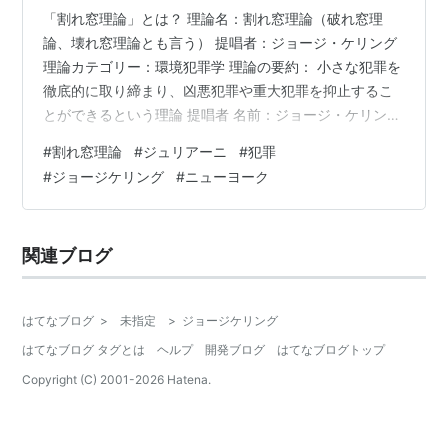
「割れ窓理論」とは？ 理論名：割れ窓理論（破れ窓理
論、壊れ窓理論とも言う） 提唱者：ジョージ・ケリング
理論カテゴリー：環境犯罪学 理論の要約： 小さな犯罪を
徹底的に取り締まり、凶悪犯罪や重大犯罪を抑止するこ
とができるという理論 提唱者 名前：ジョージ・ケリング
性別：男性 国籍：アメリカ 学問区分：犯罪学者 理論ま
#
割れ窓理論
#
ジュリアーニ
#
犯罪
での前段階 1969年 心理学者であるフィリップ・ジンバ
#
ジョージケリング
#
ニューヨーク
ルドによる「匿名状態にある人間の行動特性の実験 検証
結果： 人間の匿名性が保証+責任の分散という状態 ⇒人
間の「自分を規律する」という意識が低下し、情緒的・
関連ブログ
衝動的な行動をしてしまうと同時に、周囲の人間たちに
そのような意識が影響…
はてなブログ
>
未指定
>
ジョージケリング
はてなブログ タグとは
ヘルプ
開発ブログ
はてなブログトップ
Copyright (C) 2001-
2026
Hatena.