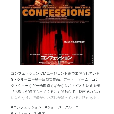
コンフェッション CIAエージェント役で出演もしている
G・クルーニー第一回監督作品。デート・ゲーム、ゴン
グ・ショーなど一歩間違えばかなりお下劣ともいえる作
品の数々が何度も出てくるにも関わらず、映画そのもの
にはかなりお行儀がいい感じが漂っている。話があまり
にも奇想天外（本当の出来事かそうでないかには映画の
#
コンフェッション
#
ジョージ・クルーニー
中では触れていないが）で演出まであまりにも熱いと見
#
ドリュー・バリモア