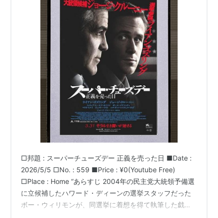
□邦題 : スーパーチューズデー 正義を売った日 ■Date :
2026/5/5 □No. : 559 ■Price : ¥0(Youtube Free)
□Place : Home “あらすじ 2004年の民主党大統領予備選
に立候補したハワード・ディーンの選挙スタッフだった
ボー・ウィリモンが、同選挙に着想を得て執筆した戯曲
「ファラガット・ノース」を、ジョージ・クルーニーが