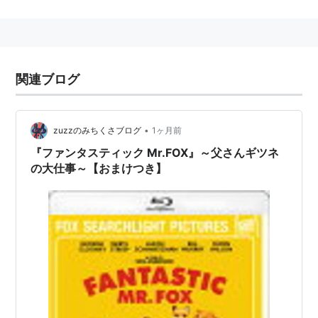
本名：George Timothy Clooney
身長：180 cm
略歴
関連ブログ
芸能一家に生まれる。ジャズ歌手として日本でも人気を
集めたローズマリー・クルーニーの甥にあたる。ケンタ
ッキー大学でジャーナリストを志すが、やがて俳優に目
•
zuzzのみちくさブログ
1ヶ月前
覚めLAへ。
『ファンタスティック Mr.FOX』～父さんギツネ
長い下積み生活を送るも、NBCネットワークのTVシリ
の大仕事～【おまけつき】
ーズ「ER」における小児科医ダグラス・ロス先生役で
大ブレイク。以降、主演格の映画俳優として活躍。
「
オー・ブラザー!
」（2000）ではゴールデン・グロー
ブ男優賞（コメディ、ミュージカル）を受賞。監督、共
同脚本、出演を務めた「
グッドナイト＆グッドラック
」
（2005）ではアカデミー賞監督賞及び脚本賞にノミネ
ート、さらに製作総指揮及び出演を務めた「
シリアナ
」