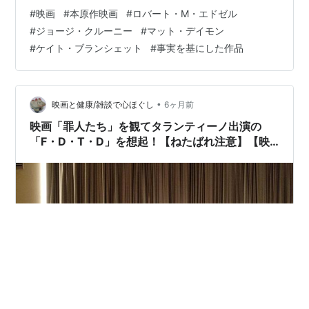
ト・ブランシェットら出演。原題は「The Monuments
#
映画
#
本原作映画
#
ロバート・M・エドゼル
Men」。事実を基にした作品。118分。 感想 美術関係者
#
ジョージ・クルーニー
#
マット・デイモン
たちがチームを結成し、文化財保護のために前線に乗り
#
ケイト・ブランシェット
#
事実を基にした作品
込む物語だ。リーダーである主人公が仲間を集めるシー
ンは、簡潔で分かりやすく、ワクワクするものだった。
しかし、前線にやってきた主人公たちは味方の協力を得
られず孤立…
•
映画と健康/雑談で心ほぐし
6ヶ月前
映画「罪人たち」を観てタランティーノ出演の
「F・D・T・D」を想起！【ねたばれ注意】【映
画244】