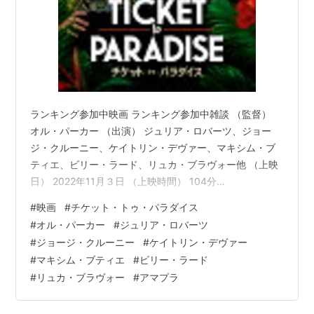
ランキング参加中映画 ランキング参加中雑談 （監督）
オル・パーカー （出演） ジュリア・ロバーツ、ジョー
ジ・クルーニー、ケイトリン・デヴァー、マキシム・ブ
ティエ、ビリー・ラード、リュカ・ブラヴォー他 （上映
日） 2022年11月３日 （上映時間） 104分
www.universalpicturesathome.com 以下、あらすじ。
#
映画
#
チケット・トゥ・パラダイス
（参照 Filmarks） 夫婦生活をたった５年で終え、ひとり
#
オル・パーカー
#
ジュリア・ロバーツ
娘リリーのためだけに20年間「家族」という関係をつづ
#
ジョージ・クルーニー
#
ケイトリン・デヴァー
けてきたジョージア（ジュリア・ロバーツ）とデヴィッ
#
マキシム・ブティエ
#
ビリー・ラード
ド（ジョージ・クルーニー）。険悪なムードが漂うふた
#
リュカ・ブラヴォー
#
アマプラ
りの旅の目的は、卒業旅行先のバリ島で出会ったば…