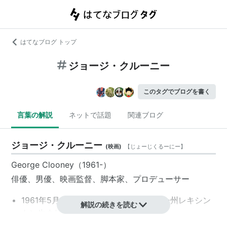
はてなブログ トップ
ジョージ・クルーニー
このタグでブログを書く
言葉の解説
ネットで話題
関連ブログ
ジョージ・クルーニー
(
映画
)
【
じょーじくるーにー
】
George Clooney（1961-）
俳優、男優、映画監督、脚本家、プロデューサー
1961年5月6日、アメリカ／ケンタッキー州レキシン
解説の続きを読む
トン生まれ