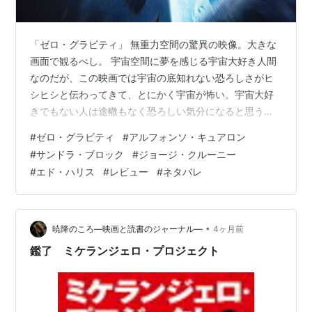
「ゼロ・グラビティ」 無重力空間の驚異の映像。大きな
画面で観るべし。 宇宙空間に夢を感じる宇宙大好き人間
なのだが、この映画では宇宙の底知れない恐ろしさがヒ
シヒシと伝わってきて、とにかく宇宙が怖い。宇宙大好
きでもない人は途轍もなく恐ろしい気分になると思う。
何もない空間。コントロール不能、どこまでも漂流して
#
ゼロ・グラビティ
#
アルフォンソ・キュアロン
しまう寄る辺ない絶望の中で、宇宙に投げ出された生身
#
サンドラ・ブロック
#
ジョージ・クルーニー
の人間がなんとか助かる道を探ろうとする異色SF。登場
#
エド・ハリス
#
レビュー
#
ネタバレ
人物はサンドラ・ブロック演じる主人公ライアン博士と
ジョージ・クルーニー演じるベテラン宇宙飛行士マット
のほぼ二人だけ。管制室からの声だけの出演でエド・ハ
リス。 宇宙空間で船外活動中だった飛行士達。…
•
暁降のころ―映画と読書のジャーナル―
4ヶ月前
鑑了 ミケランジェロ・プロジェクト