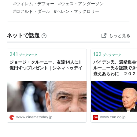
#
ウィレム・デフォー
#
ウェス・アンダーソン
ヤギと男と男と壁と
（2009） 出演
12年が経ち、 いい暮らしを夢見て ひっこしを決意した彼
#
ロアルド・ダール
#
ヘレン・マックロリー
かけひきは、恋のはじまり
は 夢のマイホーム…
（2008） 監督、出演
バーン・アフター・リーディング
（2008） 出演
オーシャンズ13
（2007） 製作総指揮、出演
ネットで話題
もっと見る
フィクサー
（2007） 製作総指揮、出演
デス・ロード 染血
（2007）＜未＞ 製作総指揮
241
162
ブックマーク
ブックマーク
スキャナー・ダークリー
（2006） 製作総指揮
ジョージ・クルーニー、友達14人に1
バイデン氏、選挙集会
さらば、ベルリン
（2006） 出演
億円ずつプレゼント｜シネマトゥデイ
ルーニー氏を認識でき
衰えあらわに ２０２
ジャケット
（2005） 製作
シリアナ
（2005） 製作総指揮、出演
グッドナイト＆グッドラック
（2005） 監督、脚本、
出演
迷い婚 -すべての迷える女性たちへ-
（2005） 製作
総指揮
www.cinematoday.jp
www.cnn.co.jp
オーシャンズ12
（2004） 製作総指揮、出演
クリミナル
（2004）＜未＞ 製作