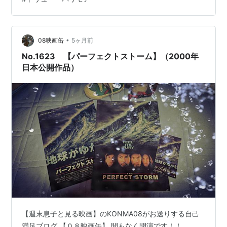
ていて暑苦しい苦しい感じがしたかもしれないので、こ
れはかなりいい雰囲気だったのではないかと思う。（特
にエージェントとしての特訓をする場面は、微妙なユー
モアさえも感じさせる面白い絵だった。）話が行きつ戻
•
08映画缶
5ヶ月前
りつするにも関わらず、その辺も混乱せずにすっき…
No.1623 【パーフェクトストーム】（2000年
日本公開作品）
【週末息子と見る映画】のKONMA08がお送りする自己
満足ブログ 【０８映画缶】 間もなく開演です！！