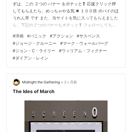
ずは、この ２つの バナー をポチッと❢ 応援クリック押
スーパー・チューズデー 〜正義を売った日〜
してもらえたら、めっちゃやる気 ✖ １００倍 ポパイのほ
（2011） 脚色賞
うれん草 です また、当サイトを気に入ってもらえました
マイレージ、マイライフ
（2009）主演男優賞
ら、下記の２つのバナーもポチッと❢ フォローしてもら
えれば、めっちゃうれしいです (* ˃ ᵕ ˂ )b は じ め に ご
フィクサー
（2007）主演男優賞
#
洋画
#
パニック
#
アクション
#
サスペンス
挨 拶 本 編 パーフェクト ストーム - 原題: The Perfect
グッドナイト＆グッドラック
（2005）監督賞、オリ
#
ジョージ・クルーニー
#
マーク・ウォールバーグ
Storm 概 要 キャスト スタッフほか お わ り に ご 挨 拶
ジナル脚本賞
#
ジョン・C・ライリー
#
ウィリアム・フィクナー
万 屋 掲 示 板 ブログサークルコメント ＃ハッシュタグ
#
ダイアン・レイン
（IN POINT） やる気 ✖１００倍 ポパイの…
ER日本語吹替版の声優
小山力也
•
Midnight the Gathering
2ヶ月前
The Ides of March