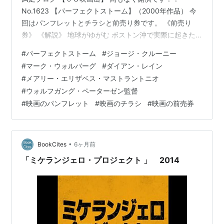
No.1623 【パーフェクトストーム】（2000年作品） 今
回はパンフレットとチラシと前売り券です。 《前売り
券》 《解説》 地球がゆがむ ボストン沖で実際に起きた
悲劇をもとに【Uボート】【アウトブレイク】【エアフォ
#
パーフェクトストーム
#
ジョージ・クルーニー
ース・ワン】のウォルフガング・ペーターゼン監督が
#
マーク・ウォルバーグ
#
ダイアン・レイン
【スター・ウォーズ】シリーズの特殊効果工房ILMと組ん
#
メアリー・エリザベス・マストラントニオ
で放つ最大級の超大作が、この夏日本に上陸する！
#
ウォルフガング・ペーターゼン監督
――《パーフェクトストーム》それは神の怒り それを観
#
映画のパンフレット
#
映画のチラシ
#
映画の前売券
た者は生きて帰れない―― 自然は人間など愛していな
い…。極限の恐怖からの逃げ…
•
BookCites
6ヶ月前
「ミケランジェロ・プロジェクト 」 2014