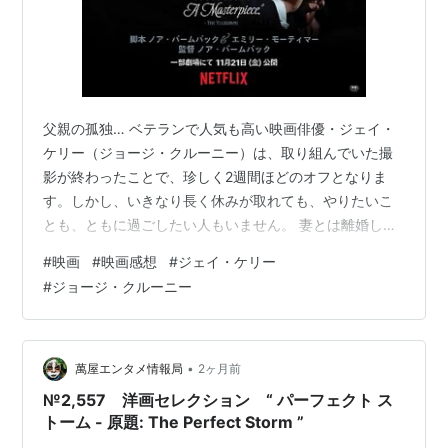
スリー・キングス
（1999） 出演
サウスパーク／無修正映画版
（1999） 声の出演
アウト・オブ・サイト
（1998） 出演
シン・レッド・ライン
（1998） 出演
バットマン＆ロビン／Mr.フリーズの逆襲
（1997）
父親の孤独… ベテランで人気も高い映画俳優・ジェイ・
出演
ケリー（ジョージ・クルーニー）は、取り組んでいた撮
ピースメーカー
（1997） 出演
影が終わったことで、珍しく2週間ほどのオフとなりま
サウスパーク
す。しかし、いきなり長く休みが取れても、やりたいこ
（1997）＜TV＞ 声の出演
とも、ともに過ごしたい人もいません。 妻とは離婚して
フル・ティルト・ブギ／メイキング・オブ・フロ
いるし、長女は家を出て外国で暮らしています。次女は
ム・ダスク・ティル・ドーン
（1997） 出演
#
映画
#
映画感想
#
ジェイ・ケリー
高校を卒業したところで、彼氏とヨーロッパへ旅すると
フロム・ダスク・ティル・ドーン
（1996） 出演 セ
#
ジョージ・クルーニー
いう。 せめて、次女と共に旅行をしたいと申し出るも、
ス・ゲッコー
当然拒否されます。それでも未練がましく、ジェイは先
素晴らしき日
（1996） 出演 ジャック・テイラー
に断っていた映画の功労賞を受けることを口実に、次女
ER 緊急救命室
]] （第1-第6シーズン）（1994-
の行方を捜しつつ、ヨーロッパへ向かいます。 ジェイ
•
萬屋エンタメ情報局
2ヶ月前
2000）＜TV＞
は、いつもはマネージャーのみならず衣装担当や…
№2,557 洋画セレクション “ パーフェクト ス
テロリスト・タワー
トーム - 原題: The Perfect Storm ”
（1993）＜TVM＞ 出演