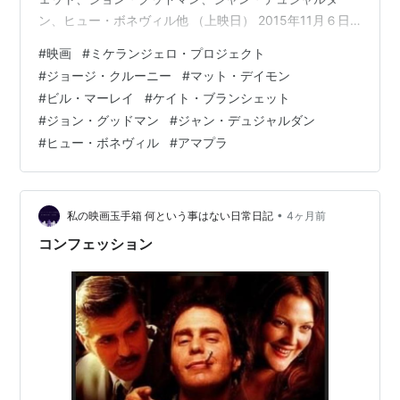
ン、ヒュー・ボネヴィル他 （上映日） 2015年11月６日
（上映時間） 118分 eiga.com 以下、あらすじ。（参照
#
映画
#
ミケランジェロ・プロジェクト
Filmarks） 第２次世界大戦末期。戦火の激しさが日に日
#
ジョージ・クルーニー
#
マット・デイモン
に増していくヨーロッパ戦線。ナチス・ドイツの敗色が
#
ビル・マーレイ
#
ケイト・ブランシェット
濃くなる中、ナチスに強奪された美術品の数々を奪還す
#
ジョン・グッドマン
#
ジャン・デュジャルダン
べく、ルーズベルト大統領の命を受けて立ち上がった者
#
ヒュー・ボネヴィル
#
アマプラ
たちがいた。ミケランジェロの名作をはじめとする人類
の遺産と…
•
私の映画玉手箱 何という事はない日常日記
4ヶ月前
コンフェッション