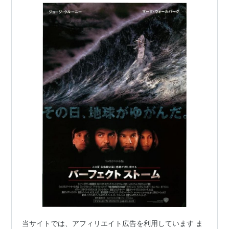
ハーヴェスト
（1993） 出演
ライダー・コップ
（1990）＜TVM＞ 出演
トゥルー・ブルー
（1989）＜TVM＞ 出演
リターン・オブ・ザ・キラー・トマト
（1988）＜未
＞ 出演
コンバット・アカデミー／笑激作戦！
（1986）＜
TVM＞ 出演
ハイスクールはゾンビテリア
（1986）＜未＞ 出演
アカデミー賞
受賞
アルゴ
（2012） 作品賞
シリアナ
（2005）助演男優賞
候補
当サイトでは、アフィリエイト広告を利用しています ま
ファミリー・ツリー
（2011） 主演男優賞