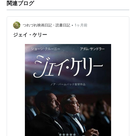
関連ブログ
スパイキッズ3-D：ゲームオーバー
（2003） 出演
ディボース・ショウ
（2003） 出演
インソムニア
（2002） 製作総指揮
•
つれづれ映画日記・読書日記
1ヶ月前
ソラリス
（2002） 出演
ジェイ・ケリー
コンフェッション
（2002） 監督、出演
エデンより彼方に
（2002） 製作総指揮
ウェルカム トゥ コリンウッド
（2002） 製作、製作
総指揮、出演
スパイキッズ
（2001） 出演
オーシャンズ11
（2001） 出演
ロック・スター
（2001） 製作総指揮
パーフェクト ストーム
（2000） 出演
FAIL SAFE 未知への飛行
（2000）＜TVM＞ 製作総
指揮、出演
オー・ブラザー！
（2000） 出演