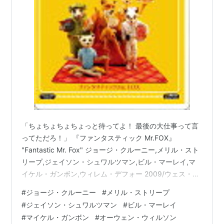
（2005）では
アカデミー賞助演男優賞
を受賞。
主な作品
マネーモンスター
（2016） 製作、出演
ヘイル、シーザー！
（2016） 出演
ビル・マーレイ・クリスマス
（2015）＜未＞ 出演
トゥモローランド
（2015） 出演
ゼロ・グラビティ
（2013） 出演
アルゴ
（2012） 製作
「ちょちょちょちょっと待ってよ！ 最後の大仕事って言
ファミリー・ツリー
（2011） 出演
ってただろ！」 『ファンタスティック Mr.FOX』
スーパー・チューズデー 〜正義を売った日〜
"Fantastic Mr. Fox" ジョージ・クルーニー,メリル・スト
（2011） 製作、監督、脚本、出演
リープ,ジェイソン・シュワルツマン,ビル・マーレイ,マ
ラスト・ターゲット
（2010） 出演
イケル・ガンボン,ウィレム・デフォー 2009/ウェス・ア
ンダーソン 元どろぼうの キツネと 人間たちとの 闘争の
ファンタスティック Mr.FOX
（2009） 声の出演
#
ジョージ・クルーニー
#
メリル・ストリープ
お話。 www.youtube.com 家族を持ったことで 自由気ま
インフォーマント！
（2009） 製作総指揮
#
ジェイソン・シュワルツマン
#
ビル・マーレイ
まな どろぼう稼業を捨て、 新聞記者として 身を立てる
マイレージ、マイライフ
（2009） 出演
#
マイケル・ガンボン
#
オーウェン・ウィルソン
ことを決意した フォックス氏。 まっとうな仕事に就いて