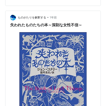
った...」（井上雄彦『SLAM DUNK スラム ダンク ♯11 マ
グレだとしても』） 信じられない。三井は戸惑った。
「先生...」それ以上何も言えなかった。【…
•
ものがたりを解釈する
1年前
失われたものたちの本～深刻な女性不信～