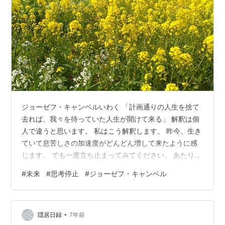
ジョーゼフ・キャンベルいわく 「計画通りの人生を捨て
去れば、我々を待っていた人生が開けて来る」 解釈は個
人で違うと思います。 私はこう解釈します。 昨今、生き
ていて息苦しさの加速度がどんどん増して来たように感
じます。 でも一度立ち止まってみてください。 あたりま
えとか常識だからとして思考停止しなければ、私達は未
#
未来
#
思考停止
#
ジョーゼフ・キャンベル
来を自由に選べるはずです。 ガチガチの硬直した世界か
ら抜け出しましょう。 普段買い物にいくと思うのです
が、どうして店員さんは通り過ぎるお客様にいつでも
•
「いらっしゃいませ」と笑顔で声かけをしないといけな
隠居日録
7年前