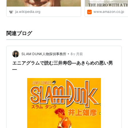
ja.wikipedia.org
www.amazon.co.jp
関連ブログ
•
SLAM DUNK人物探偵事務所
8ヶ月前
エニアグラムで読む三井寿⑪—あきらめの悪い男
—