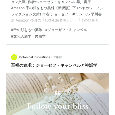
ョン文庫) 作者:ジョーゼフ・キャンベル 早川書房
Amazon 千の顔をもつ英雄〔新訳版〕下 (ハヤカワ・ノン
フィクション文庫) 作者:ジョーゼフ・キャンベル 早川書
房 Amazon 今月の『100分de名著』が、『千の顔をもつ
英雄 新訳版』上下ジョーゼフ・キャンベル著。以前、書
#
千の顔をもつ英雄
#
ジョーゼフ・キャンベル
いたレビューを再録。 『千の顔をもつ英雄 新訳版』上下
#
文化人類学・民俗学
ジョーゼフ・キャンベル著 倉田真木、斎藤静代、関根光
宏訳を読んだ。簡単な感想などを。 この本は映画『スタ
ー・ウォーズ』にも影響を与えたそうだ。よくわかる。
画像の円環図、Powerpointで作成したが、これは結…
•
Botanical Inspirations
2年前
至福の追求：ジョーゼフ・キャンベルと神話学