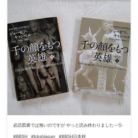
必読図書では無いのですが やっと読み終わりました～💦
#
BBSH
#
bbshjapan
#
BBSH日本校