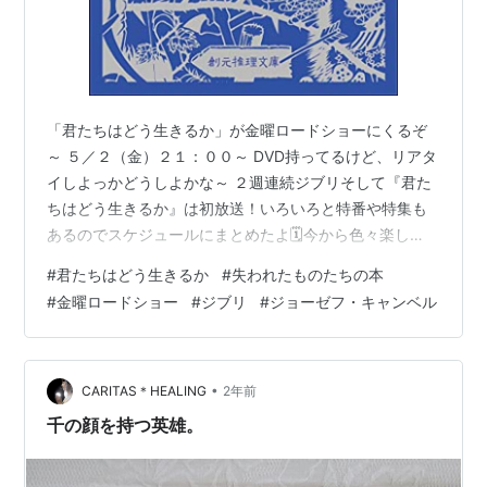
「君たちはどう生きるか」が金曜ロードショーにくるぞ
～ ５／２（金）２１：００～ DVD持ってるけど、リアタ
イしよっかどうしよかな～ ２週連続ジブリそして『君た
ちはどう生きるか』は初放送！いろいろと特番や特集も
あるのでスケジュールにまとめたよ🗓️今から色々楽し
み！チェックしてみてね🌱https://t.co/rGcJVepeqN
#
君たちはどう生きるか
#
失われたものたちの本
pic.twitter.com/CgN68eqqcN — アンク＠金曜ロードシ
#
金曜ロードショー
#
ジブリ
#
ジョーゼフ・キャンベル
ョー公式 (@kinro_ntv) 2025年4月18日 というわけでま
ず、 原作というか元ネタといわれる「失われたものたち
の本」の感想でも書いとくかなと。 宮崎駿の心には刺さ
ったらしいが、 …
•
CARITAS＊HEALING
2年前
千の顔を持つ英雄。