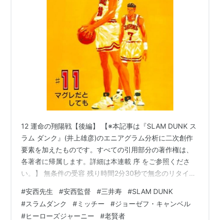
12 運命の翔陽戦【後編】 【※本記事は『SLAM DUNK ス
ラム ダンク』(井上雄彦)のエニアグラム分析に二次創作
要素を加えたものです。すべての引用部分の著作権は、
各著者に帰属します。詳細は本連載 序 をご参照くださ
い。】 無条件の受容 残り時間2分30秒で無念のリタイア
となった三井。まずは安西監督におのれの不甲斐なさを
#
安西先生
#
安西監督
#
三井寿
#
SLAM DUNK
謝りたかった。「すいません、先生...」だが、安西から
#
スラムダンク
#
ミッチー
#
ジョーゼフ・キャンベル
の返答は予想外のものだった。 「三井君...君がいて よか
#
ヒーローズジャーニー
#
老賢者