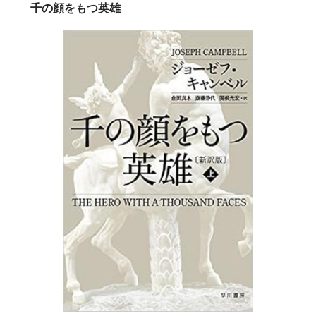
いのでしょうか？ 誰も居ないときも立ちっぱなしじゃな
千の顔をもつ英雄
いといけないのでしょうか？ 海外にい…