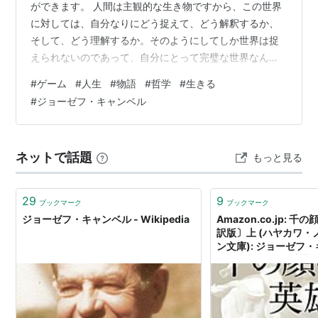
ができます。 人間は主観的な生き物ですから、この世界
に対しては、自分なりにどう捉えて、どう解釈するか、
そして、どう理解するか。そのようにしてしか世界は捉
えられないのであって、自分にとって完璧な世界なんて
ありません。 ですが、そうである限り、どのように世界
#
ゲーム
#
人生
#
物語
#
哲学
#
生きる
を捉え、あるいは、切り取り、自分なりの世界とする
#
ジョーゼフ・キャンベル
か、それは自由なんです。 自分の設定するゲームはひと
つとも限りません。いくつ持っていてもいいんです。あ
くまでゲームとして設定しているわけで、ゲームの中で
ネットで話題
もっと見る
プレイに失敗しても本当に死ぬわけではありません。あ
くまでそれは設定したゲームであり、何度でもチャ…
29
9
ブックマーク
ブックマーク
ジョーゼフ・キャンベル - Wikipedia
Amazon.co.jp: 
訳版〕上 (ハヤカワ・
ン文庫): ジョーゼフ・
倉田真木 (翻訳), 斎藤静
光宏 (翻訳): 本