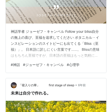
神話学者 ジョーゼフ・キャンベル Follow your bliss自分
の無上の喜び、至福を追求してください ボタニカル・イ
ンスピレーションのスイトピーにも出てくる「Bliss（至
福）」。 日本語に訳しにくい言葉です……。 Blissの意味
はもちろん至福ですが、日本語の至福はもっと気軽に
「至福のひととき、コーヒータイム」ぐらいでも使えて
#
神話
#
ジョーゼフ・キャンベル
#
心理学
しまうからです。 この言葉は、神話比較学の第一人者で
あるジョーゼフ・キャンベルの著書や講演でも頻繁に使
用されたキャンベル氏の人生哲学です。6回シリーズで放
•
送されたアメリカのテレビ番組「神話の力～ジョーゼ
「寝入りの華」 first stage of sleep
6年前
フ・キャンベルとの対話」の中でも話されていて、90年
未来は自分で作れる。
代に日本…