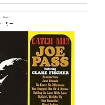
•
1年前
チ・ミー