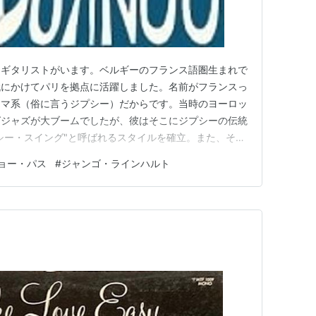
うギタリストがいます。ベルギーのフランス語圏生まれで
代にかけてパリを拠点に活躍しました。名前がフランスっ
ロマ系（俗に言うジプシー）だからです。当時のヨーロッ
グジャズが大ブームでしたが、彼はそこにジプシーの伝統
シー・スイング"と呼ばれるスタイルを確立。また、それ
の楽器としか見なされていなかったギターで華麗なソロを
ョー・パス
#
ジャンゴ・ラインハルト
革命的とされています。 以上は全てWikipediaで調べ
インハルトの名…