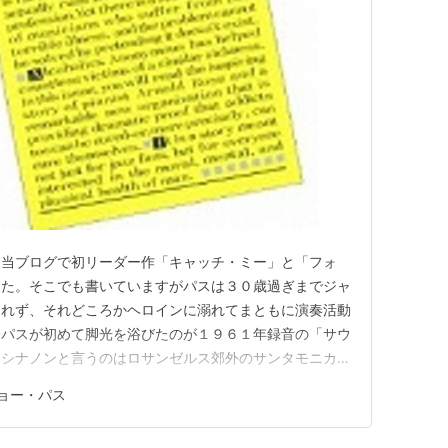
に当ブログで初リーダー作「キャッチ・ミー」と「フォ
した。そこでも書いていますがパスは３０歳過ぎまでジャ
されず、それどころかヘロインに溺れてまともに演奏活動
なパスが初めて脚光を浴びたのが１９６１年録音の「サウ
。シナノンと言うのはロサンゼルス郊外のサンタモニカに
度の麻薬中毒者ばかりが集まっていました。そこにはパス
ョー・パス
ンも多く収容されており、彼らが結成したバンドのセッシ
ジャズが録音したのが本作です。…