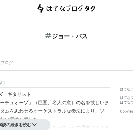
ジョー・パス
連ブログ
す
】
はてな
ジャズ ギタリスト
はてな
ーチュオーゾ
」（巨匠、名人の意）の名を欲しいま
はてな
タムを思わせるオーケストラルな奏法により、ソ
Copyrig
ない境地を示した。
解説の続きを読む
して後にパブロの専属となってからの躍進はめざま