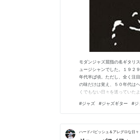
モダンジャズ屈指の名ギタリ
ュージシャンでした。１９２
年代半ば頃。ただし、全く注
の味だけは覚え、５０年代は
くでもない日々を送っていた
を好転させることになるから
#
ジャズ
#
ジャズギター
#
ジ
ンズ・オヴ・シナノン」。カリ
施設に入院していた６人のジャ
ハードバピッシュ＆アレグロな日々