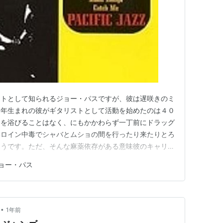
ストとして知られるジョー・パスですが、彼は遅咲きのミ
９年生まれの彼がギタリストとして活動を始めたのは４０
目を浴びることはなく、にもかかわらず一丁前にドラッグ
ヘロイン中毒でシャバとムショの間を行ったり来たりとろ
ようです。ただ、そんな麻薬依存がある意味彼のキャリア
人生わからないものです。きっかけは１９６２年の「サウ
ョー・パス
フォルニア州サンタモニカの”シナノン”と言う麻薬更生
ズマンの演奏をパシフィッ…
•
1年前