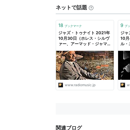
ネットで話題
18
9
ブックマーク
ブ
ジャズ・トゥナイト 2021年
ジャ
10月30日（ホレス・シルヴ
10
ァー、アーマッド・ジャマ
ル・
ル、ジョー・パス） - ラジオ
ラッ
と音楽
と音
www.radiomusic.jp
w
関連ブログ