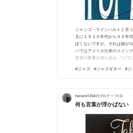
ジャンゴ・ラインハルトと言
主に１９３０年代から４０年
ぽくないですが、それは彼が
パではアメリカ伝来のスイン
音楽の要素を持ち込み、”ジプ
までリズムを刻む伴奏のため
#
ジャズ
#
ジャズギター
#
ジ
取り、主役の座に押し上げた点も
たものです。私もジャンゴ・ラ
•
hanami1294のブログ
1年前
何も言葉が浮かばない