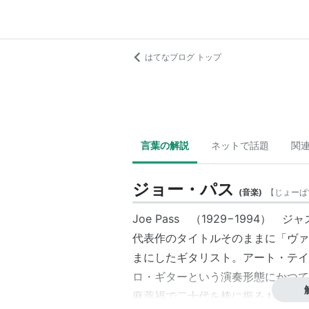
はてなブログ トップ
言葉の解説
ネットで話題
関
ジョー・パス
(
音楽
)
【
じょーぱ
Joe Pass （1929−1994） 
代表作のタイトルそのままに「
ヴァ
まにしたギタリスト。アート・テイ
ロ・ギターという演奏形態にかつて
麻薬禍で二十代を棒に振るも、復帰