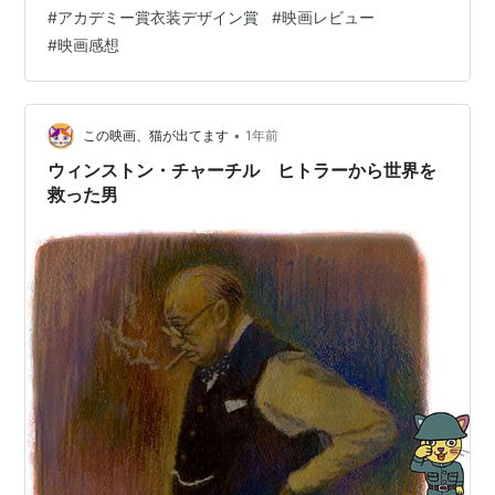
的な舞台演出が特徴であり、愛と情熱、そして裏切りに
#
アカデミー賞衣装デザイン賞
#
映画レビュー
満ちた人間の感情を、壮大かつ演劇的に描き出していま
#
映画感想
す。キーラ・ナイトレイが演じるアンナの悲劇的な運命
は、観る者すべてに、真実の愛と社会のしがらみについ
て深く考えさせます。
•
この映画、猫が出てます
1年前
ウィンストン・チャーチル ヒトラーから世界を
救った男