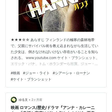
★★★☆☆ あらすじ フィンランドの極寒の森林地帯
で、父親にサバイバル術を教え込まれながら生活してい
た少女は、倒さなければいけない存在がいることを知ら
される。 www.youtube.com ケイト・ブランシェット、
エリック・バナ、トム・ホランダーら出演、ジョー・ラ
イト監督。112分。 感想 大自然の極寒の地で、過酷なサ
#
映画
#
ジョー・ライト
#
シアーシャ・ローナン
バイバル技術を叩き込まれながら暮らす少女が主人公
#
ケイト・ブランシェット
だ。外の世界に行きたいと望むようになったところ、父
親に倒すべき存在がいることを明かされ、その覚悟が出
来たらここから出られると告げられる。 そして、決意を
固めた主人公は外の世界に飛び出す。敵陣に乗り込み、
•
ゆる文
2ヶ月前
目的を果たした後、父親との合…
映画 ロマンス/歴史/ドラマ『アンナ・カレーニ