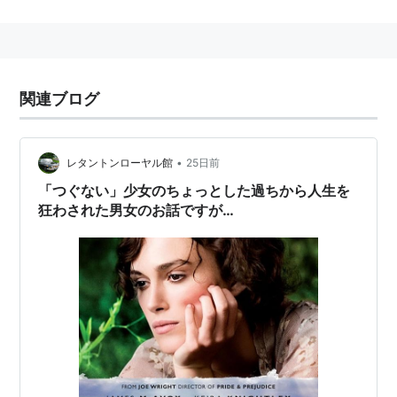
略歴
2005年に長編映画初監督作品でもある『
プライドと偏
見
』で高い評価を受け、一躍注目を浴びる。この作品で
関連ブログ
英国アカデミー賞新人賞を受賞。2007年の『
つぐな
い
』は第64回ヴェネチア国際映画祭のコンペティショ
ン部門に出品され、オープニング上映された。
•
レタントンローヤル館
25日前
『
プライドと偏見
』に出演した女優のロザムンド・パイ
「つぐない」少女のちょっとした過ちから人生を
クと、一時期婚約していた。
狂わされた男女のお話ですが…
主な作品
ウィンストン・チャーチル／ヒトラーから世界を救
った男
（2017）
ブラック・ミラー
（シーズン3）（2016）＜TV＞ 監
督
PAN ネバーランド、夢のはじまり
（2015） 監督