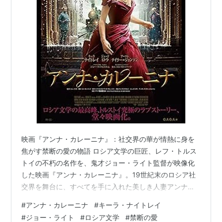
映画『アンナ・カレーニナ』：社交界の華が情熱に身を
焦がす禁断の愛の物語 ロシア文学の巨匠、レフ・トルス
トイの不朽の名作を、鬼才ジョー・ライト監督が映像化
した映画『アンナ・カレーニナ』。19世紀末のロシア社
交界を舞台に、すべてを手に入れた美しき人妻アンナ
が、若き将校との出会いにより、人生を賭けた激しい愛
#
アンナ・カレーニナ
#
キーラ・ナイトレイ
に身を投じる物語です。この作品は、華麗な衣装と革新
#
ジョー・ライト
#
ロシア文学
#
禁断の愛