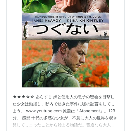
★★★☆☆ あらすじ 姉と使用人の息子の密会を目撃し
た少女は動揺し、邸内で起きた事件に嘘の証言をしてし
まう。 www.youtube.com 原題は「Atonement」。123
分。 感想 十代の多感な少女が、不意に大人の世界を覗き
見してしまったことから始まる物語だ。普通なら大人に