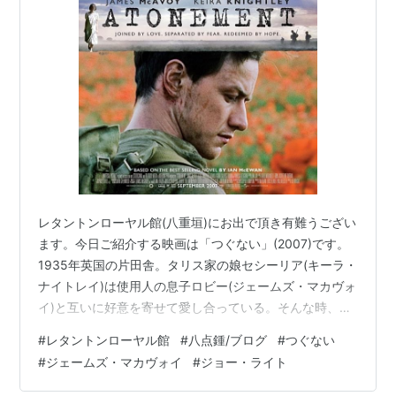
ハミングバード
（2013） 製作総指揮
アンナ・カレーニナ
（2012） 監督
ハンナ
（2011） 監督
路上のソリスト
（2009） 監督
つぐない
（2007） 監督
プライドと偏見
（2005） 監督
レタントンローヤル館(八重垣)にお出で頂き有難うござい
ます。今日ご紹介する映画は「つぐない」(2007)です。
1935年英国の片田舎。タリス家の娘セシーリア(キーラ・
ナイトレイ)は使用人の息子ロビー(ジェームズ・マカヴォ
イ)と互いに好意を寄せて愛し合っている。そんな時、い
とこのローラが何者かに乱暴される事件が起きる。小説
#
レタントンローヤル館
#
八点鍾/ブログ
#
つぐない
家を夢見るセシーリアの妹ブライオニー(シアーシャ・ロ
#
ジェームズ・マカヴォイ
#
ジョー・ライト
ーナン)はロビーが犯人と証言した為、ロビーは刑務所へ
収監されてしまう。4年後、英国はドイツに宣戦布告を行