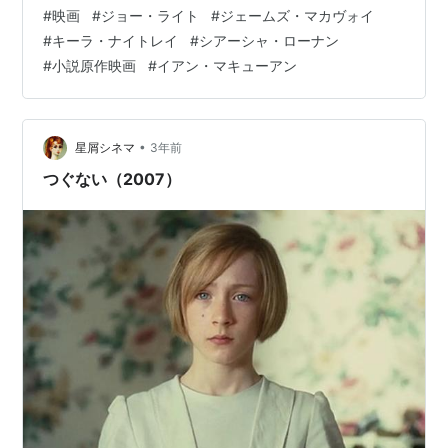
嫌悪感を抱いて終わりだが、その日は別の事件がさらに
#
映画
#
ジョー・ライト
#
ジェームズ・マカヴォイ
起きてしまったのが不運だった。 動揺していた彼女は、
#
キーラ・ナイトレイ
#
シアーシャ・ローナン
その日の出来事で心に渦巻いていた様々な感情を、そこ
#
小説原作映画
#
イアン・マキューアン
で無分別にぶつけてしまった。この態度自体も未熟な十
代ならではだが、それが姉や使用人の息子、そして自分
のその後の人生に大きな影響を与えることになる。 前半
はそんな運命の…
•
星屑シネマ
3年前
つぐない（2007）