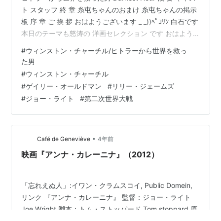
ト スタッフ 終 章 糸屯ちゃんのおまけ 糸屯ちゃんの掲示
板 序 章 ご 挨 拶 おはようございます _ _))ﾍﾟｺﾘﾝ 白石です
本日のテーマも怒涛の 洋画セレクション です おはよう
ございます _ _))ﾍﾟｺﾘﾝ 真行寺ですそれでは、わたくしの
#
ウィンストン・チャーチル/ヒトラーから世界を救っ
方からお送りさせていただきます 洋画セレクション のご
た男
紹介をしますウィンストン・チャーチル/ヒトラーから世
#
ウィンストン・チャーチル
界を救った男 Darkest Hour です！『ウィンストン・チャ
#
ゲイリー・オールドマン
#
リリー・ジェームズ
ーチル/ヒトラーから世界を救った男』（ウィン…
#
ジョー・ライト
#
第二次世界大戦
•
Café de Geneviève
4年前
映画『アンナ・カレーニナ』（2012）
「忘れえぬ人」:イワン・クラムスコイ, Public Domein,
リンク 『アンナ・カレーニナ』 監督：ジョー・ライト
Joe Wright 脚本：トム・ストッパード Tom stoppard 原
作 レフ・トルスト Лев Толстой 音楽：ダリオ・マリア