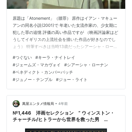
原題は「Atonement」（贖罪） 原作はイアン・マキュー
アンの同名小説(2001)で 年老いた女流作家の、少女期に
犯した罪の追憶 評価の高い作品ですが （映画評論家はど
うしてイギリスの上流社会を描いた作品が好きなのでし
ょう） 特筆すべきは当時13歳だったシアーシャ・ローナ
ンの圧倒的な存在感 思春期の浅はかさと、残虐さを見事
#
つぐない
#
キーラ・ナイトレイ
に演じ切っています おかげで妙な後味の悪さが残る作品
#
ジェームズ・マカヴォイ
#
シアーシャ・ローナン
1935年、イングランド 裕福なタリス家の末娘ブライオニ
#
ベネディクト・カンバーバッチ
ー（シアーシャ・ローナン）は 劇作家になることを夢見
#
ジュノー・テンプル
#
ジョー・ライト
ている13歳 その夏、15歳になる従妹のローラ（ジュノ
ー・テンプル）と弟の双子がやってきて 兄のリーヨンが
帰っ…
•
萬屋エンタメ情報局
4年前
№1,446 洋画セレクション “ ウィンストン・
チャーチル/ヒトラーから世界を救った男
Darkest Hour ”