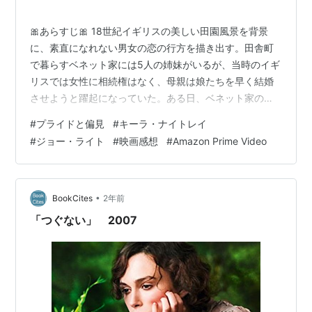
ー
🎀あらすじ🎀 18世紀イギリスの美しい田園風景を背景
に、素直になれない男女の恋の行方を描き出す。田舎町
で暮らすベネット家には5人の姉妹がいるが、当時のイギ
リスでは女性に相続権はなく、母親は娘たちを早く結婚
させようと躍起になっていた。ある日、ベネット家の近
所に独身の大富豪ビングリーが引っ越してくる。長女ジ
#
プライドと偏見
#
キーラ・ナイトレイ
ェーンがビングリーと惹かれ合う一方、次女エリザベス
#
ジョー・ライト
#
映画感想
#
Amazon Prime Video
はビングリーの親友ダーシーの高慢な態度に嫌悪感を募
らせていく。 出典：プライドと偏見 : 作品情報 - 映
画.com (eiga.com) ご訪問ありがとうございます。 18世
紀イギリスの田舎暮らしがかわいい！服や髪形がかわい
•
BookCites
2年前
いし、「何食べてるの…
「つぐない」 2007