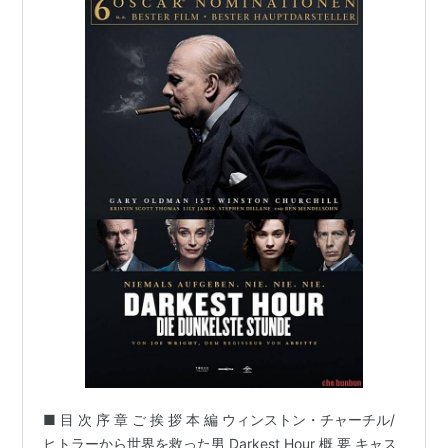
■ 目 次 序 章 ご 挨 拶 本 編 ウィンストン・チャーチル/
ヒトラーから世界を救った男 Darkest Hour 概 要 キャス