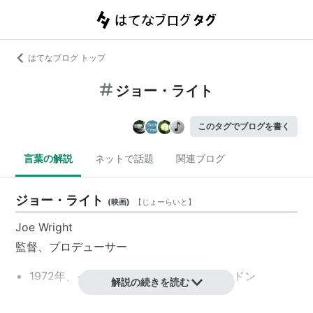
はてなブログ トップ
ジョー・ライト
このタグでブログを書く
言葉の解説
ネットで話題
関連ブログ
ジョー・ライト
(
映画
)
【
じょーらいと
】
Joe Wright
監督、プロデューサー
1972年、イギリス／イングランド／ロンドン
解説の続きを読む
身長：175 cm