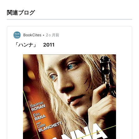
い大陸へ軍隊を派遣するが、敵独逸機甲部隊に完敗しダ
関連ブログ
ンケルクに逃げ込むのだが… イアン・マキューアン著
『贖罪』を映画化した…
•
BookCites
2ヶ月前
「ハンナ」 2011