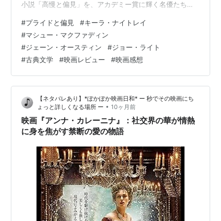
小説「高慢と偏見」を、アカデミー賞に輝く名優たちの
豪華なアンサンブルで映像化した作品です。18世紀末か
#
プライドと偏見
#
キーラ・ナイトレイ
ら19世紀初頭のイギリスを舞台に、ベネット家の次女エ
#
マシュー・マクファディン
リザベスと、裕福で高慢な紳士ダーシーの、すれ違いな
#
ジェーン・オースティン
#
ジョー・ライト
がらも惹かれ合うロマンスを描きます。キーラ・ナイト
#
古典文学
#
映画レビュー
#
映画感想
レイが演じる奔放で知的なエリザベスと、マシュー・マ
クファディンが演じる繊細で不器用なダーシー。彼らは
互いの「プライド（高…
【ネタバレあり】*ぽかぽか映画日和* ー 秒でその映画にち
•
ょっと詳しくなる場所 ー
10ヶ月前
映画『アンナ・カレーニナ』：社交界の華が情熱
に身を焦がす禁断の愛の物語