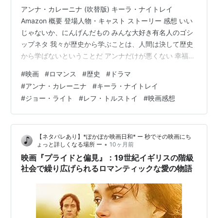
アンナ・カレーニナ (吹替版) キーラ・ナイトレイ
Amazon 概要 登場人物・キャスト ストーリー 感想 いい
じゃないか、にんげんだもの みんな大好き有名人のゴシ
ップネタ 我々が歴史から学ぶことは、人間は決して歴史
から学ばないということだ アンナだけが悪くない 幸福な
家庭はどれも似たものだが、不幸な家庭はいずれもそれ
#
映画
#
ロマンス
#
歴史
#
ドラマ
ぞれに不幸なものである アンナとコンスタンティンの対
#
アンナ・カレーニナ
#
キーラ・ナイトレイ
比構造からみる本当の幸福 予告 関連商品 概要 『アン
#
ジョー・ライト
#
レフ・トルストイ
#
映画感想
ナ・カレーニナ』（Anna Karenina）は、2012年のイギ
リス・アメリカ合衆国のドラマ映画。監督はジョー・ラ
イト、出演はキーラ・ナイトレイとジュード・ロウな
【ネタバレあり】*ぽかぽか映画日和* ー 秒でその映画にち
ど。18…
•
ょっと詳しくなる場所 ー
10ヶ月前
映画『プライドと偏見』：19世紀イギリスの階級
社会で繰り広げられるロマンティックな愛の物語