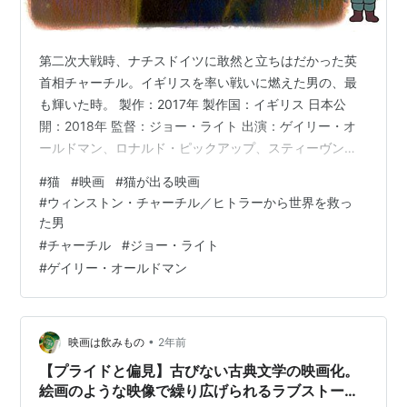
第二次大戦時、ナチスドイツに敢然と立ちはだかった英
首相チャーチル。イギリスを率い戦いに燃えた男の、最
も輝いた時。 製作：2017年 製作国：イギリス 日本公
開：2018年 監督：ジョー・ライト 出演：ゲイリー・オ
ールドマン、ロナルド・ピックアップ、スティーヴン・
ディレイン、 ベン・メンデルソーン、他 レイティング：
#
猫
#
映画
#
猫が出る映画
一般（どの年齢の方でもご覧いただけます） ◆◆ この映
#
ウィンストン・チャーチル／ヒトラーから世界を救っ
画の猫 ◆◆ 役：☆（ほんのチョイ役） チャーチルの飼
た男
い猫 名前：不明 色柄： 茶トラ ◆愛される政治家 今年
#
チャーチル
#
ジョー・ライト
2025年は第二次世界大戦終結から80年。イギリスでは５
#
ゲイリー・オールドマン
月５日にロンドンでナチスドイツに対する戦勝80年記念
パレードが行…
•
映画は飲みもの
2年前
【プライドと偏見】古びない古典文学の映画化。
絵画のような映像で繰り広げられるラブストーリ