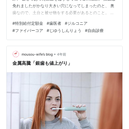
免れましたがかなり大きい穴になってしまったのと、 奥
歯なので、土台と被せ物をする必要があるとのこと。 土
台に保険診療でできる金属だと硬くて歯が割れやすいと
#
特別給付定額金
#
歯医者
#
ジルコニア
ことで、 お勧めの自費ファイバーコアに。 1万6000円。
#
ファイバーコア
#
じゆうしんりょう
#
自由診療
(O_O) 被せは、かなり迷ったのですが、、 口開けた時に
見える歯だということと、 1度銀をはがしてすごく痛い思
いしているのと、 旦那が保険でできるプラスチックをし
て、なんやかんやで抜歯していることとで、 自費の(1番
•
mousou-wife’s blog
4年前
安い)ジルコ…
金属高騰「銀歯も値上がり」