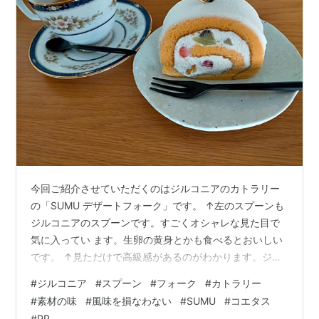
今回ご紹介させていただくのはジルコニアのカトラリー
の「SUMU デザートフォーク」です。 ↑左のスプーンも
ジルコニアのスプーンです。すごくオシャレな見た目で
気に入ってい ます。生卵の黄身とかも食べるとおいしい
です。 ↑見ただけで高級感があるのがわかります。ジル
コニアとは医療用インプラントに使われるカラダに優し
#
ジルコニア
#
スプーン
#
フォーク
#
カトラリー
い素材。それでいて、サファイヤに次ぐ硬さを持ち、ク
#
素材の味
#
風味を損なわない
#
SUMU
#
コエタス
レンザーでも傷が付きません。漂白もでき、更に電子レ
#
PR