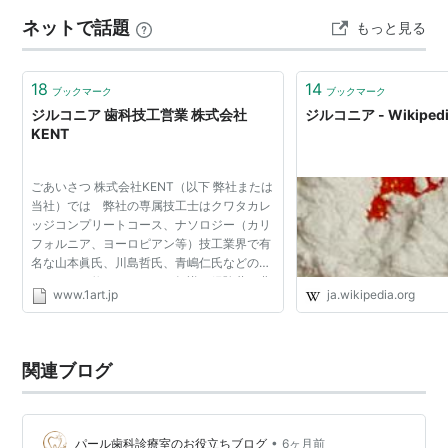
膿。噛むたびに走る鈍い痛み。 奥歯に力が入らない、頼
ネットで話題
もっと見る
りない感覚。 意を決して門を叩いた歯医者で、宣告され
た言葉はあまりに無慈悲だった。 「あっ…
18
14
ブックマーク
ブックマーク
ジルコニア 歯科技工営業 株式会社
ジルコニア - Wikiped
KENT
ごあいさつ 株式会社KENT（以下 弊社または
当社）では 弊社の専属技工士はクワタカレ
ッジコンプリートコース、ナソロジー（カリ
フォルニア、ヨーロピアン等）技工業界で有
名な山本眞氏、川島哲氏、青嶋仁氏などの各
セミナーを修了している、知識、経験共に豊
www.1art.jp
ja.wikipedia.org
富なテクニシャンが従事しております。患者
さんに喜んでもら...
関連ブログ
•
パール歯科診療室のお役立ちブログ
6ヶ月前