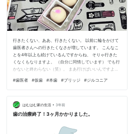
行きたくない、ああ、行きたくない。 以前に輪をかけて
歯医者さんへの行きたくなさが増しています。 こんなこ
とを4年以上も続けているんですからね、 そりゃ行きた
くなくもなりますよ。 （自分に同情しています） でも行
かないと終わらない（笑）。 まあ行けばいいんですよ。
この道を行けばどうなるものか、 危ぶむなかれ、 危ぶめ
#
歯医者
#
仮歯
#
本歯
#
ブリッジ
#
ジルコニア
ば道はなし、 踏み出せばその一足が道になり、 その一足
が道となる。 迷わず行けよ 行けばわかるさ （アントニ
オ猪木） 1、2、3、ダーッ‼ (^O^)／ というわけで、行っ
•
てきました（午前中受診）。 それにしても、この歯医者
はむはむ家の生活
3年前
さんはいつ行っても混んでますね。 ちょっと待ってから
歯の治療終了！3ヶ月かかりました。
診察室…