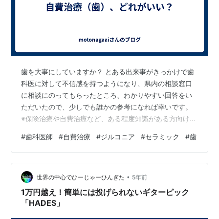
歯を大事にしていますか？ とある出来事がきっかけで歯
科医に対して不信感を持つようになり、県内の相談窓口
に相談にのってもらったところ、わかりやすい回答をい
ただいたので、少しでも誰かの参考になれば幸いです。
※保険治療や自費治療など、ある程度知識がある方向けで
す。 最後は読者の方の自己判断・自己責任になりますの
#
歯科医師
#
自費治療
#
ジルコニア
#
セラミック
#
歯
で、当サイトはご参考までになさってください。 自費治
療の歯の強度 ジルコニア 10＝MAXとすると、 ゴールド
（金歯） 8か9 セラミック 6か7 E-max ５ CAD/CAM
•
4（E-maxの少し弱いくらい）※条件によって保険が効い
世界の中心でひーじゃーひんぎた
5年前
たり、効かない 某歯科の先生によると ・「強度が強けれ
1万円越え！簡単には投げられないギターピック
ば…
「HADES」