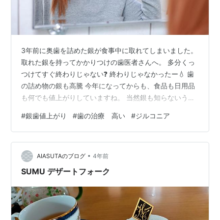
3年前に奥歯を詰めた銀が食事中に取れてしまいました。
取れた銀を持ってかかりつけの歯医者さんへ。 多分くっ
つけてすぐ終わりじゃない❓ 終わりじゃなかったー💧 歯
の詰め物の銀も高騰 今年になってからも、食品も日用品
も何でも値上がりしていますね。 当然銀も知らないうち
に値上がりしていました。 鏡を見ながら、ドクターから
#
銀歯値上がり
#
歯の治療 高い
#
ジルコニア
説明を受けると、詰めた銀の下が虫歯になり、自分の歯
と上から被せた銀と隙間が出来てしまい外れたとの事。
銀の詰め物は、自分の歯との僅かな隙間から細菌が入っ
•
て、経年と共に自分の歯が虫歯になる事も多いらしいで
AIASUTAのブログ
4年前
すね。 これは、毎日真面目に歯磨きしても防ぎようがな
SUMU デザートフォーク
いです。 銀歯は保険適応で安い…