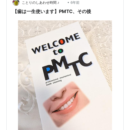
•
クスを使ったギターピック作りがスタートそうだ。ジル
ことりのしあわせ時間 ♪
6年前
コニアは歯医者で差し歯や被せ物にも使われたりする素
【歯は一生使います】PMTC、その後
材。それだけ…