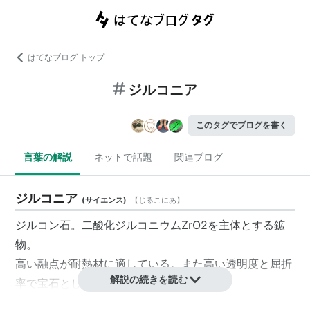
はてなブログ トップ
ジルコニア
このタグでブログを書く
言葉の解説
ネットで話題
関連ブログ
ジルコニア
(
サイエンス
)
【
じるこにあ
】
ジルコン石。二酸化ジルコニウムZrO2を主体とする鉱
物。
高い融点が耐熱材に適している。また高い透明度と屈折
解説の続きを読む
率で宝石としても利用される。