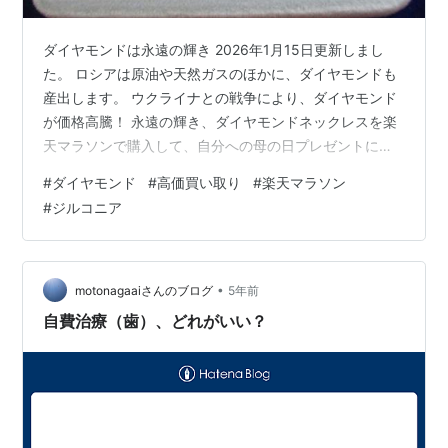
ダイヤモンドは永遠の輝き 2026年1月15日更新しまし
た。 ロシアは原油や天然ガスのほかに、ダイヤモンドも
産出します。 ウクライナとの戦争により、ダイヤモンド
が価格高騰！ 永遠の輝き、ダイヤモンドネックレスを楽
天マラソンで購入して、自分への母の日プレゼントにし
たのでお伝えします。 スポンサーリンク 一粒ダイヤ ダ
#
ダイヤモンド
#
高価買い取り
#
楽天マラソン
イヤモンド高騰 ネックレスコレクション まとめ 一粒ダ
#
ジルコニア
イヤ 大粒ダイヤのネックレス とっても大粒なダイヤモン
ドネックレスが破格！ シンプルライフのユキコさんのブ
ログで知ったのです。 ジルコニア（人造ダイヤ）です
が、美しい輝き。 カジュアルに付けることができそう。
•
motonagaaiさんのブログ
5年前
思わずポチりました。…
自費治療（歯）、どれがいい？