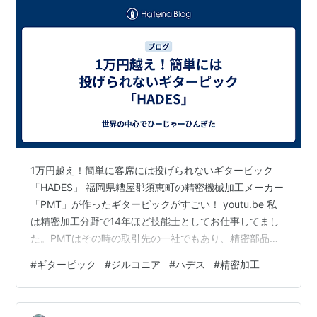
1万円越え！簡単に客席には投げられないギターピック
「HADES」 福岡県糟屋郡須恵町の精密機械加工メーカー
「PMT」が作ったギターピックがすごい！ youtu.be 私
は精密加工分野で14年ほど技能士としてお仕事してまし
た。PMTはその時の取引先の一社でもあり、精密部品加
工を軸とする企業。現在は主に半導体メカトロニクス、
#
ギターピック
#
ジルコニア
#
ハデス
#
精密加工
半導体電子部品、ライフサイエンスの3分野で事業を展開
している。 www.pm-t.com 社内軽音部に所属する社員の
発案で、加工素材として使っていたジルコニアセラミッ