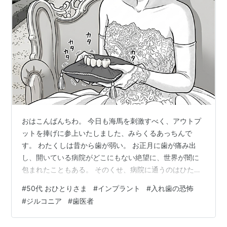
おはこんばんちわ。 今日も海馬を刺激すべく、アウトプ
ットを捧げに参上いたしました、みらくるあっちんで
す。 わたくしは昔から歯が弱い。 お正月に歯が痛み出
し、開いている病院がどこにもない絶望に、世界が闇に
包まれたこともある。 そのくせ、病院に通うのはひたす
ら面倒で、治療の途中でフェードアウトしては再発させ
#
50代 おひとりさま
#
インプラント
#
入れ歯の恐怖
る……そんな自堕落なループを繰り返してきた。 だがこ
#
ジルコニア
#
歯医者
こ数年、ボロつきあげた私の歯は、日々の食いしばりに
耐えかねて、ついに悲鳴を上げはじめた。 歯茎に溜まる