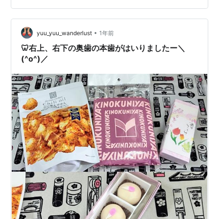
めお口の中での違和感が少ない・汚れが付きにくい・変
色や劣化を起こしにくい・精度が高いため適合が良い・
•
透明感があるので天然歯のような仕上がりになるという
yuu_yuu_wanderlust
1年前
特性があります。審美性に優れ強度があり割れにくいの
🦷右上、右下の奥歯の本歯がはいりましたー＼
で安心してしっかり噛むことができ、汚れも付き…
(^o^)／