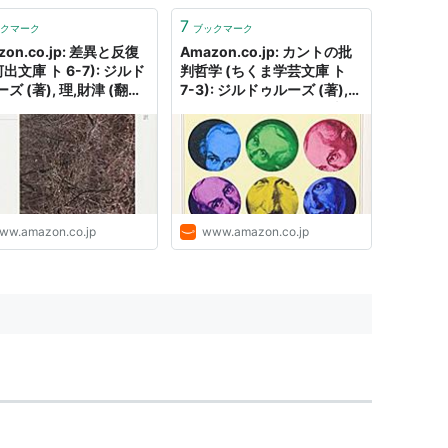
7
クマーク
ブックマーク
zon.co.jp: 差異と反復
Amazon.co.jp: カントの批
河出文庫 ト 6-7): ジルド
判哲学 (ちくま学芸文庫 ト
ズ (著), 理,財津 (翻
7-3): ジルドゥルーズ (著),
Deleuze,Gilles (原名):
Deleuze,Gilles (原名), 功一
郎,國分 (翻訳): 本
ww.amazon.co.jp
www.amazon.co.jp