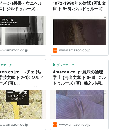
メージ (叢書・ウニベル
1972-1990年の対話 (河出文
ス): ジルドゥルーズ
庫 ト 6-5): ジルドゥルーズ
, 宇野邦一 (翻訳), 江澤健
(著), Deleuze,Gilles (原名),
(翻訳), 岡村民夫 (翻訳),
寛,宮林 (翻訳): 本
一郎 (翻訳), 大原理志
): 本
ww.amazon.co.jp
www.amazon.co.jp
8
ックマーク
ブックマーク
on.co.jp: ニ-チェ (ち
Amazon.co.jp: 意味の論理
芸文庫 ト 7-1): ジルド
学 上 (河出文庫 ト 6-3): ジル
ズ (著),
ドゥルーズ (著), 義之,小泉
uze,Gilles (原名), 博雄,
(翻訳), Deleuze,Gilles (原
(翻訳): 本
名): 本
ww.amazon.co.jp
www.amazon.co.jp