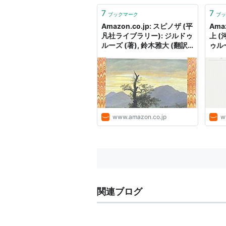
7
7
ブックマーク
ブッ
Amazon.co.jp: スピノザ (平
Ama
凡社ライブラリー): ジルドゥ
上 (
ルーズ (著), 鈴木雅大 (翻訳):
ゥルー
本
訳), 
本
www.amazon.co.jp
w
関連ブログ