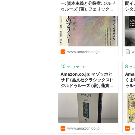
ー: 資本主義と分裂症: ジルド
間イ
ゥルーズ (著), フェリックス
シタ
ガタリ (著), 宇野邦一 (翻訳):
(著)
本
一郎 
石原陽
(翻訳
www.amazon.co.jp
w
10
8
ブックマーク
ブ
Amazon.co.jp: マゾッホと
Amaz
サド (晶文社クラシックス):
くま学
ジルドゥルーズ (著), 蓮實重
ゥルー
彦 (翻訳): 本
Dele
湯浅 
www.amazon.co.jp
w