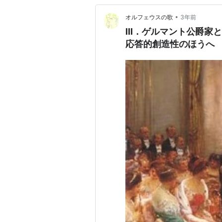
•
オルフェウスの歌
3年前
Ⅲ．ゲルマント公爵家
応答的創造性のほうへ 