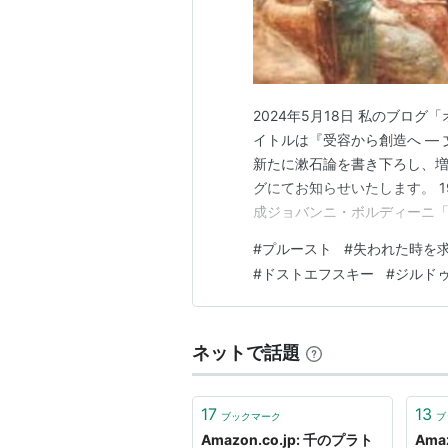
2024年5月18日 私のブロ
イトルは『受容から創造へ ―
新たに漱石論を書き下ろし、増
グにてお知らせいたします。 19世紀
成ジョバンニ・ボルディーニ「
男爵の主要モデル）後書きです
#
プルースト
#
失われた時を
社 是非、お手にとってみてく
#
ドストエフスキー
#
ジルド
← 〇楽天ブ…
ネットで話題
17
13
ブックマーク
ブ
Amazon.co.jp: 千のプラト
Ama