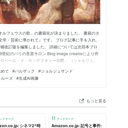
グ「オルフェウスの歌」の書籍化が決まりました。 書籍のタ
 文学・芸術に導かれて』です。 ブログ記事に手を入れ、
補改訂版を編集しました。 詳細については次回本ブロ
のパリの音楽サロン Bing image creatorにより作
ロベール・ド・モンテスキュー伯爵」 （シャルリュス
。 拙書『受容から創造へ 文学・芸術に導かれて』 作品
求めて
#
バルザック
#
ジョルジュサンド
ださい。 〇アマゾンへはこちらをクリックしてください
ゥルーズ
#
生成AI画像
もっと見る
11
ックマーク
ブックマーク
zon.co.jp: シネマ2*時
Amazon.co.jp: 記号と事件: