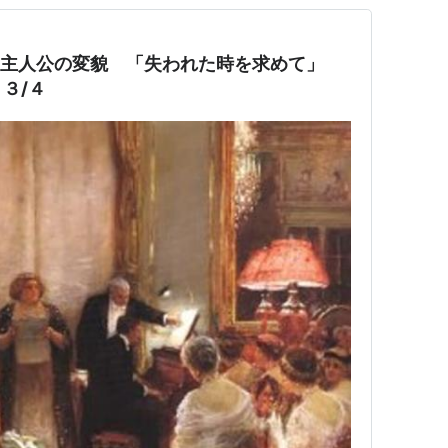
と主人公の変貌 「失われた時を求めて」
３/４