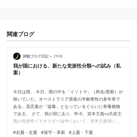
対外戦争を拡大しすぎて危機を招き、
山岳派
との権力闘
争に敗れ1793年6月に
国民公会
から追放。
関連ブログ
•
諦観ブログ日記
2年前
我が国における、新たな党派性分類への試み（私
案）
今日は雨。 今日、雨の中を「イソトマ」（和名/星薊）が
咲いていた。オーストラリア原産の半耐寒性の多年草で
ある。花言葉が「猛毒」となっているぐらいに有毒植物
である。 さて、我が国にあり、昨今、資本主義vs共産主
義の党派性イデオロギー論争において、資本主義側に軍
配が上がり、終止符が打たれた感がある。 そして今や、
#
右翼・左翼
#
保守・革新
#
上翼・下翼
従来のマルクスの資本論にいう「資本家vs労働者」の対