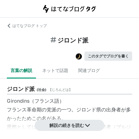
はてなブログ トップ
ジロンド派
このタグでブログを書く
言葉の解説
ネットで話題
関連ブログ
ジロンド派
(
社会
)
【
じろんどは
】
Girondins（フランス語）
フランス革命
期の党派の一つ。
ジロンド県
の出身者が多
かったためこの名がある。
解説の続きを読む
思想としては穏健共和派。支持基盤は商工業者（
ブルジ
ョア
）。