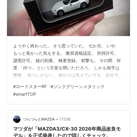
ようやく終わった。 そう思っていた。 七か月。 いや、
もっと長かった気もする。 教習資格認定。 所持許可。
譲受許可。 銃の到着。 検査登録。 初撃ち。 その間、何
度 「待つ」 という言葉を聞いただろう。 しかも相手は
警察。 待つしかない。 終わりは見えていても、自分では
どうすることもできない時間だった。 ようやく全部終わ
#
ロードスターRF
#
ジンクグリーンメタリック
った。 Shoot Logという射撃分析ソフトまで作ってしま
#
smartTOP
った。 ブラウザ版から始まり、 デスクトップ版、 そし
てiPhone版まで完成した。 「これでようやく待つ生活と
もお別れだ。」 そう思っていた。 ところがである。 ロ
ードスターRFに試乗してしまった。 しかも、新色。…
•
つらつらとMAZDA
17日前
マツダが「MAZDA3/CX-30 2026年商品改良モ
デル」を正式発表したので詳しくチェック。