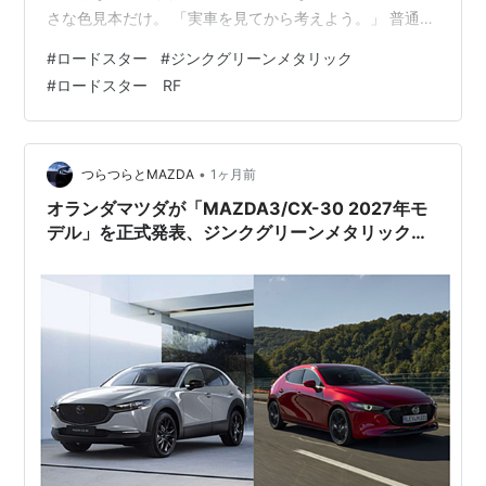
さな色見本だけ。 「実車を見てから考えよう。」 普通な
らそうなる。 でも私は普通じゃなかった。 AIにお願いし
#
ロードスター
#
ジンクグリーンメタリック
て、 ロードスターRFへその色を塗ってもらった。 …… や
#
ロードスター RF
めておけばよかった。 思っていた以上に似合ってしまっ
た。 しかもRF。 黒いルーフとの相性が絶妙で、 メーカ
ー純正の特別仕様車と言われても信じてしまいそうな雰
囲気だった。 困った。 実車はまだ存在しない。 なの
•
つらつらとMAZDA
1ヶ月前
に、 …
オランダマツダが「MAZDA3/CX-30 2027年モ
デル」を正式発表、ジンクグリーンメタリックが
MAZDA3にも設定されるかも？