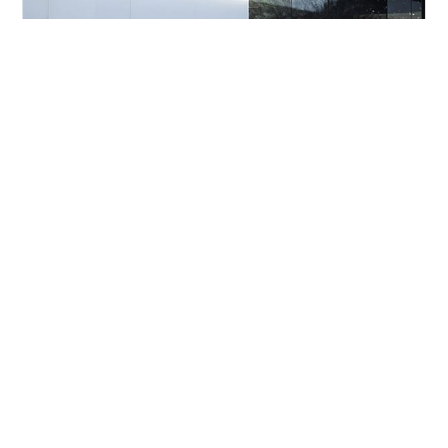
(画像 ドイツマツダ) ポーランドに続いてドイツでもCX-
30 2027年モデルが正式発表されました。
#
マツダ
#
CX-30
#
2027年モデル
#
ジンクグリーンメタリック
#
シートベンチレーション
•
つらつらとMAZDA
2ヶ月前