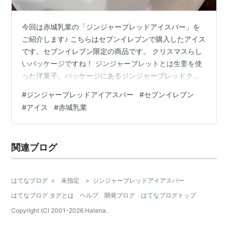
今回は赤城乳業の「ジンジャーブレッドアイスバー」を
ご紹介します♪ こちらはセブンイレブンで購入したアイス
です。セブンイレブン限定の商品です。 クリスマスらし
いパッケージですね！ ジンジャーブレットとは生姜を使
った洋菓子。パッケージにあるジンジャーブレッドクッ
キーはクリスマスツリーの飾りにも使われます。 赤城乳
#
ジンジャーブレッドアイアスバー
#
セブンイレブン
業とは？ 価格・エネルギー 実食 赤城乳業とは？ 赤城乳
#
アイス
#
赤城乳業
業と言えば「ガリガリ君」で有名ですね。こどもの頃か
ら夏のアイスと言えばガリガリ君！と言うくらい沢山お
世話になりました。 そのガリガリ君は１９８１年発売開
関連ブログ
始ということで、２０２１年で４０周年を迎えていま
す。あのキャラクターも昔から変わっ…
はてなブログ
>
未指定
>
ジンジャーブレッドアイアスバー
はてなブログ タグとは
ヘルプ
開発ブログ
はてなブログトップ
Copyright (C) 2001-
2026
Hatena.